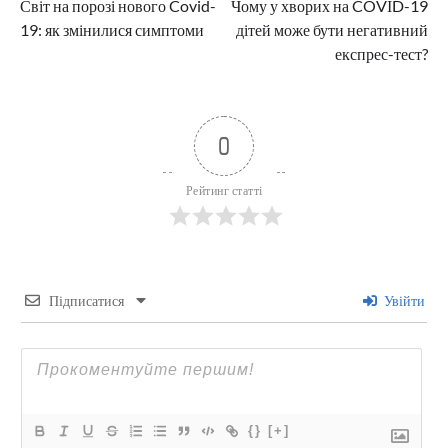
Світ на порозі нового Covid-
Чому у хворих на COVІD-19
записів
19: як змінилися симптоми
дітей може бути негативний
експрес-тест?
0
Рейтинг статті
Підписатися
Увійти
{}
[+]