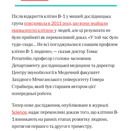
Після відкриття клітин B-1 у мишей дослідницька
група
повідомила в 2011 році, що вони знайшли
еквівалентні клітини
у людей, але ці результати не
були прийняті як переконливий доказ. «У той час було
туди-сюди… Не всі погоджувалися з нашим профілем
клітин B-1 людини», — сказав доктор Томас
Ротштейн, професор і голова-засновник
Департаменту дослідницької медицини та директор
Центру імунобіології в Медичний факультет
Західного Мічиганського університету Гомера
Страйкера, який був старшим автором цієї
попередньої роботи.
Тепер нове дослідження, опубліковане в журналі
Science
, надає переконливі докази того, що клітини B-
1 виникають на ранніх етапах розвитку людини,
протягом першого та другого триместру.