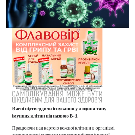
Вчені підтвердили існування у людини типу
імунних клітин під назвою В-1.
Працюючи над картою кожної клітини в організмі
людини
вчені виявили невловимий тип імунної