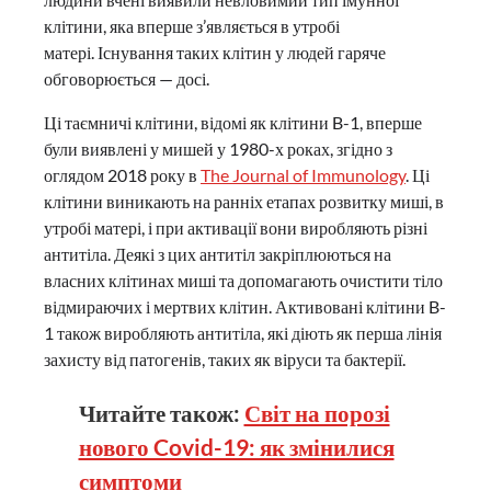
клітини, яка вперше з’являється в утробі
матері. Існування таких клітин у людей гаряче
обговорюється — досі.
Ці таємничі клітини, відомі як клітини B-1, вперше
були виявлені у мишей у 1980-х роках, згідно з
оглядом 2018 року в
The Journal of Immunology
. Ці
клітини виникають на ранніх етапах розвитку миші, в
утробі матері, і при активації вони виробляють різні
антитіла. Деякі з цих антитіл закріплюються на
власних клітинах миші та допомагають очистити тіло
відмираючих і мертвих клітин. Активовані клітини B-
1 також виробляють антитіла, які діють як перша лінія
захисту від патогенів, таких як віруси та бактерії.
Читайте також:
Світ на порозі
нового Covid-19: як змінилися
симптоми