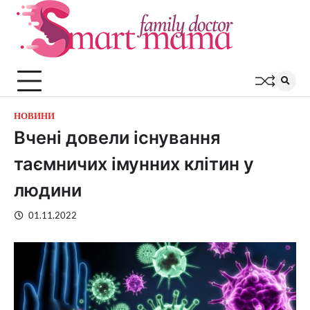
Перейти
до
вмісту
НОВИНИ
Вчені довели існування
таємничих імунних клітин у
людини
01.11.2022