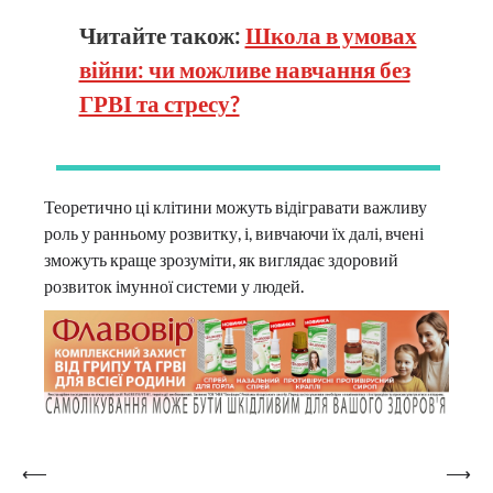
Читайте також:
Школа в умовах
війни: чи можливе навчання без
ГРВІ та стресу?
Теоретично ці клітини можуть відігравати важливу
роль у ранньому розвитку, і, вивчаючи їх далі, вчені
зможуть краще зрозуміти, як виглядає здоровий
розвиток імунної системи у людей.
Навігація
⟵
⟶