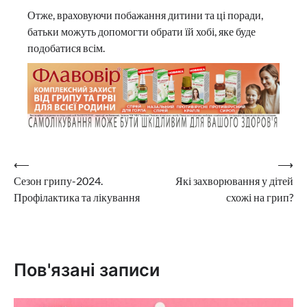
Отже, враховуючи побажання дитини та ці поради,
батьки можуть допомогти обрати їй хобі, яке буде
подобатися всім.
Навігація
⟵
⟶
Сезон грипу-2024.
Які захворювання у дітей
записів
Профілактика та лікування
схожі на грип?
Пов'язані записи