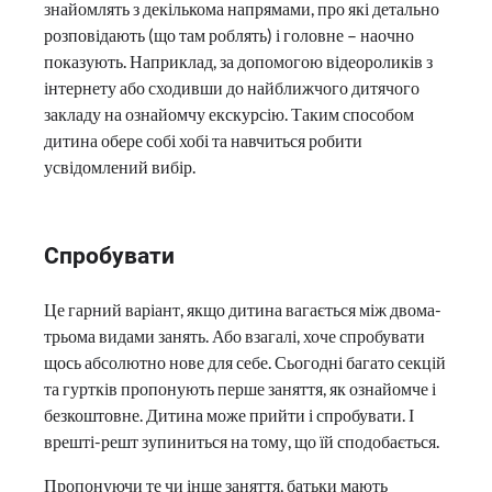
знайомлять з декількома напрямами, про які детально
розповідають (що там роблять) і головне – наочно
показують. Наприклад, за допомогою відеороликів з
інтернету або сходивши до найближчого дитячого
закладу на ознайомчу екскурсію. Таким способом
дитина обере собі хобі та навчиться робити
усвідомлений вибір.
Спробувати
Це гарний варіант, якщо дитина вагається між двома-
трьома видами занять. Або взагалі, хоче спробувати
щось абсолютно нове для себе. Сьогодні багато секцій
та гуртків пропонують перше заняття, як ознайомче і
безкоштовне. Дитина може прийти і спробувати. І
врешті-решт зупиниться на тому, що їй сподобається.
Пропонуючи те чи інше заняття, батьки мають