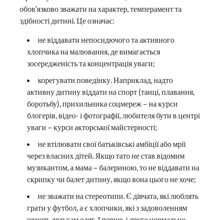
обов’язково зважати на характер, темперамент та
здібності дитині. Це означає:
не віддавати непосидючого та активного
хлопчика на малювання, де вимагається
зосередженість та концентрація уваги;
корегувати поведінку. Наприклад, надто
активну дитину віддати на спорт (танці, плавання,
боротьбу), прихильника соцмереж – на курси
блогерів, відео- і фотографії, любителя бути в центрі
уваги – курси акторської майстерності;
не втілювати свої батьківські амбіції або мрії
через власних дітей. Якщо тато не став відомим
музикантом, а мама – балериною, то не віддавати на
скрипку чи балет дитину, якщо вона цього не хоче;
не зважати на стереотипи. Є дівчата, які люблять
грати у футбол, а є хлопчики, які з задоволенням
шиють лялькам одяг. І перше, і друге нормально.