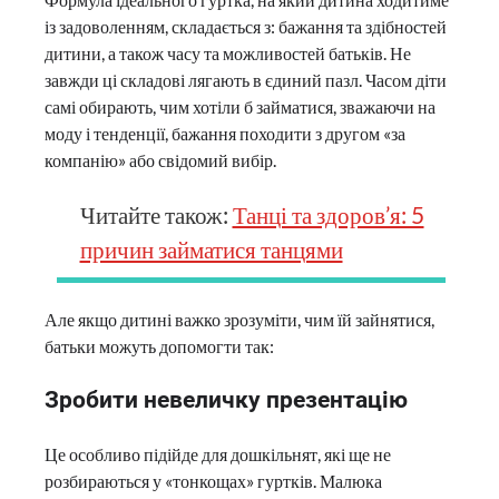
із задоволенням, складається з: бажання та здібностей
дитини, а також часу та можливостей батьків. Не
завжди ці складові лягають в єдиний пазл. Часом діти
самі обирають, чим хотіли б займатися, зважаючи на
моду і тенденції, бажання походити з другом «за
компанію» або свідомий вибір.
Читайте також:
Танці та здоров’я: 5
причин займатися танцями
Але якщо дитині важко зрозуміти, чим їй зайнятися,
батьки можуть допомогти так:
Зробити невеличку презентацію
Це особливо підійде для дошкільнят, які ще не
розбираються у «тонкощах» гуртків. Малюка