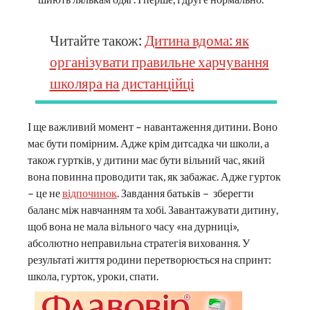
Читайте також:
Дитина вдома: як
організувати правильне харчування
школяра на дистанційці
І ще важливий момент – навантаження дитини. Воно
має бути помірним. Адже крім дитсадка чи школи, а
також гуртків, у дитини має бути вільний час, який
вона повинна проводити так, як забажає. Адже гурток
– це не
відпочинок
. Завдання батьків – зберегти
баланс між навчанням та хобі. Завантажувати дитину,
щоб вона не мала вільного часу «на дурниці»,
абсолютно неправильна стратегія виховання. У
результаті життя родини перетворюється на спринт:
школа, гурток, уроки, спати.