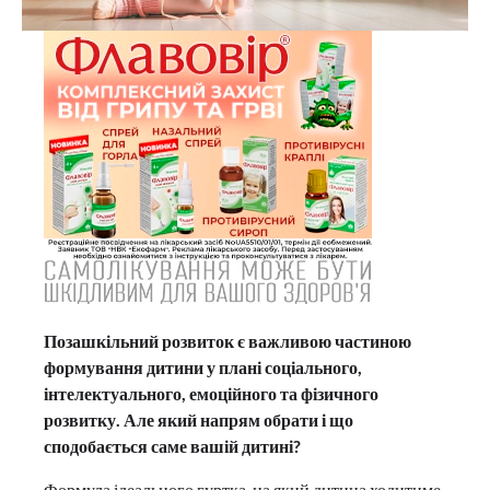
Позашкільний розвиток є важливою частиною
формування дитини у плані соціального,
інтелектуального, емоційного та фізичного
розвитку. Але який напрям обрати і що
сподобається саме вашій дитині?
Формула ідеального гуртка, на який дитина ходитиме