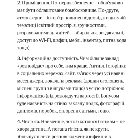
Приміщення. По-перше, безпечне – обов’язково
має бути облаштоване бомбосховище. По-друге,
атмосферне – інтер’єр повинен відповідати дитячій
тематиці (світлий простір, зі зручностями,
розрахованими для дітей – вбиральня, роздягальні,
доступ до Wi-Fi, шафки, меблі, інвентар, питна вода
тощо).
Інформаційна доступність. Чим більше заклад
«розповідає» про себе, тим краще. Активні сторінки
в соціальних мережах, сайт, зв’язок через усі наявні
месенджери, локальна реклама (дошки оголошень,
місцеві групи з відгуками тощо) з усією потрібною
інформацією (від розкладу та вартості). Бонусом
буде наявність на стінах закладу подяк, фотографій,
дипломів, поробок, створених дітьми, тощо.
Чистота. Найменше, чого б хотілося батькам – це
хвора дитина. А погана гігієна, як не крути,
збільшує шанси розповсюдження інфекцій в