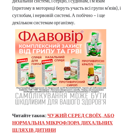
дихальній системі, і серцю, і судинам, і м’язам
(притому в моториці беруть участь всі групи м’язів), і
суглобам, і нервовій системі. А побічно – і ще
декільком системам організму.
Читайте також:
ЧУЖИЙ СЕРЕД СВОЇХ, АБО
НОРМАЛЬНА МІКРОФЛОРА ДИХАЛЬНИХ
ШЛЯХІВ ДИТИНИ