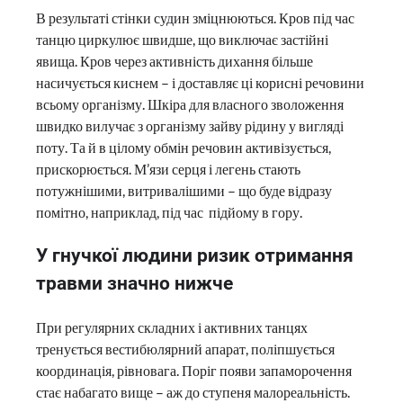
В результаті стінки судин зміцнюються. Кров під час
танцю циркулює швидше, що виключає застійні
явища. Кров через активність дихання більше
насичується киснем – і доставляє ці корисні речовини
всьому організму. Шкіра для власного зволоження
швидко вилучає з організму зайву рідину у вигляді
поту. Та й в цілому обмін речовин активізується,
прискорюється. М’язи серця і легень стають
потужнішими, витривалішими – що буде відразу
помітно, наприклад, під час підйому в гору.
У гнучкої людини ризик отримання
травми значно нижче
При регулярних складних і активних танцях
тренується вестибюлярний апарат, поліпшується
координація, рівновага. Поріг появи запаморочення
стає набагато вище – аж до ступеня малореальність.