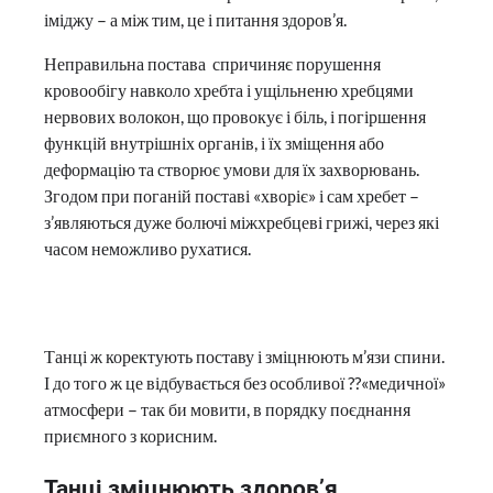
іміджу – а між тим, це і питання здоров’я.
Неправильна постава спричиняє порушення
кровообігу навколо хребта і ущільненю хребцями
нервових волокон, що провокує і біль, і погіршення
функцій внутрішніх органів, і їх зміщення або
деформацію та створює умови для їх захворювань.
Згодом при поганій поставі «хворіє» і сам хребет –
з’являються дуже болючі міжхребцеві грижі, через які
часом неможливо рухатися.
Танці ж коректують поставу і зміцнюють м’язи спини.
І до того ж це відбувається без особливої ??«медичної»
атмосфери – так би мовити, в порядку поєднання
приємного з корисним.
Танці зміцнюють здоров’я