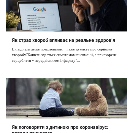
Як страх хвороб впливає на реальне здоров’я
Ви відчули легке поколювання – і вже думаєте про серйозну
хворобу?Кашель здається симптомом пневмонії, а прискорене
серцебиття – передвісником інфаркту?…
Як поговорити з дитиною про коронавірус: