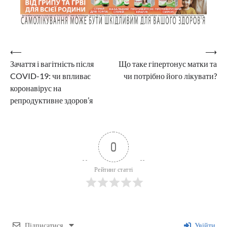
Навігація
⟵
⟶
Зачаття і вагітність після
Що таке гіпертонус матки та
записів
COVID-19: чи впливає
чи потрібно його лікувати?
коронавірус на
репродуктивне здоров’я
0
Рейтинг статті
Підписатися
Увійти