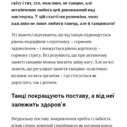
світу і тих, хто, можливо, не танцює, але
нескінченно любить цей дивовижний вид
мистецтва. У цій статті ми розповімо, чому
важливо не лише любити танець, але й танцювати!
Усі знають і відчувають, що від танцю підвищується
рівень ендорфінів і серотоніну – гормонів
задоволення – і знижується рівень кортизолу –
гормону стресу. Всі розуміють, що при активному
занятті танцями можна знизити зайву вагу. Але не всі
знають, що регулярне заняття танцями позитивно
впливає на весь організм – і це стосується як
дорослого, так і дитини.
Танці покращують поставу, а від неї
залежить здоров’я
Неідеальну поставу, викривлення хребта і слабкість
м’язів спини зазвичай сприймають як питання краси,