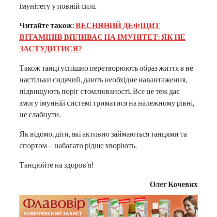
імунітету у повній силі.
Читайте також:
ВЕСНЯНИЙ ДЕФІЦИТ
ВІТАМІНІВ ВПЛИВАЄ НА ІМУНІТЕТ: ЯК НЕ
ЗАСТУДИТИСЯ?
Також танці успішно перетворюють образ життя в не
настільки сидячий, дають необхідне навантаження,
підвищують поріг стомлюваності. Все це теж дає
змогу імунній системі триматися на належному рівні,
не слабнути.
Як відомо, діти, які активно займаються танцями та
спортом – набагато рідше хворіють.
Танцюйте на здоров’я!
Олег Кочевих