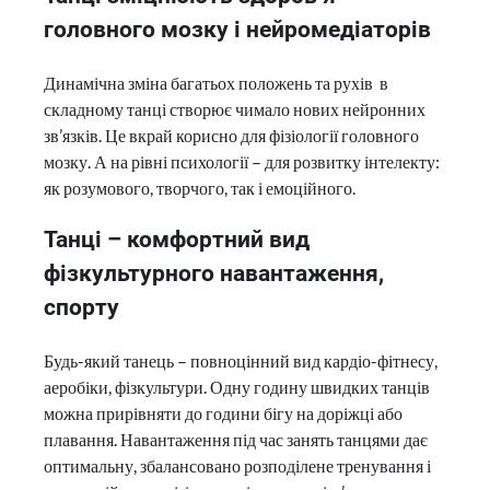
головного мозку і нейромедіаторів
Динамічна зміна багатьох положень та рухів в
складному танці створює чимало нових нейронних
зв’язків. Це вкрай корисно для фізіології головного
мозку. А на рівні психології – для розвитку інтелекту:
як розумового, творчого, так і емоційного.
Танці – комфортний вид
фізкультурного навантаження,
спорту
Будь-який танець – повноцінний вид кардіо-фітнесу,
аеробіки, фізкультури. Одну годину швидких танців
можна прирівняти до години бігу на доріжці або
плавання. Навантаження під час занять танцями дає
оптимальну, збалансовано розподілене тренування і