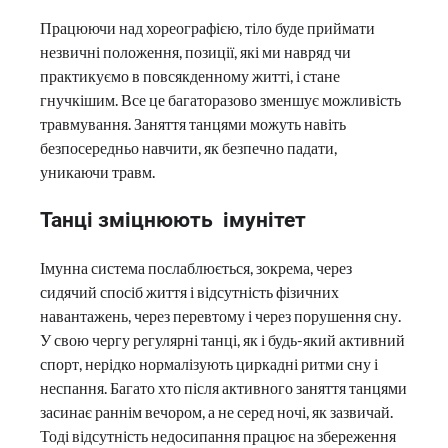
Працюючи над хореографією, тіло буде приймати
незвичні положення, позиції, які ми навряд чи
практикуємо в повсякденному житті, і стане
гнучкішим. Все це багаторазово зменшує можливість
травмування. Заняття танцями можуть навіть
безпосередньо навчити, як безпечно падати,
уникаючи травм.
Танці зміцнюють імунітет
Імунна система послаблюється, зокрема, через
сидячий спосіб життя і відсутність фізичних
навантажень, через перевтому і через порушення сну.
У свою чергу регулярні танці, як і будь-який активний
спорт, нерідко нормалізують циркадні ритми сну і
неспання. Багато хто після активного заняття танцями
засинає раннім вечором, а не серед ночі, як зазвичай.
Тоді відсутність недосипання працює на збереження