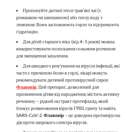
Пропонуйте дитині теплі трав’яні чаї (з
ромашкою чи шипшиною) або теплу воду з
лимоном. Вони заспокоюють горло та підтримують
гідратацію.
Для дітей старшого віку (від 4–5 років) можна
використовувати полоскання сольовим розчином
для зменшення запалення.
Для швидкого реагування на вірусні інфекції, які
часто є причиною болю в горлі, лікарі можуть
рекомендувати дитячий противірусний сироп
Флавовір
. Цей препарат, дозволений для
призначення дітям від народження, містить активну
речовину – рідкий екстракт протефлазід, який
блокує розмноження вірусів ГРВІ, грипу та навіть
SARS-CoV-2.
Флавовір
– це доведена противірусна
дія проти широкого спектра вірусів.