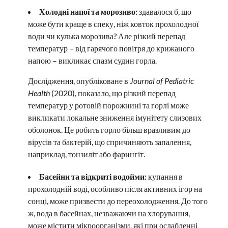
Холодні напої та морозиво:
здавалося б, що
може бути краще в спеку, ніж ковток прохолодної
води чи кулька морозива? Але різкий перепад
температур – від гарячого повітря до крижаного
напою – викликає спазм судин горла.
Дослідження, опубліковане в
Journal of Pediatric
Health
(2020), показало, що різкий перепад
температур у ротовій порожнині та горлі може
викликати локальне зниження імунітету слизових
оболонок. Це робить горло більш вразливим до
вірусів та бактерій, що спричиняють запалення,
наприклад, тонзиліт або фарингіт.
Басейни та відкриті водойми:
купання в
прохолодній воді, особливо після активних ігор на
сонці, може призвести до переохолодження. До того
ж, вода в басейнах, незважаючи на хлорування,
може містити мікроорганізми, які при ослабленні