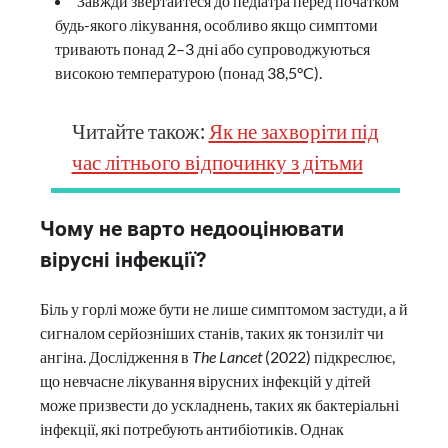
Завжди звертайтеся до педіатра перед початком
будь-якого лікування, особливо якщо симптоми
тривають понад 2–3 дні або супроводжуються
високою температурою (понад 38,5°C).
Читайте також:
Як не захворіти під
час літнього відпочинку з дітьми
Чому не варто недооцінювати
вірусні інфекції?
Біль у горлі може бути не лише симптомом застуди, а й
сигналом серйозніших станів, таких як тонзиліт чи
ангіна. Дослідження в
The Lancet
(2022) підкреслює,
що невчасне лікування вірусних інфекцій у дітей
може призвести до ускладнень, таких як бактеріальні
інфекції, які потребують антибіотиків. Однак