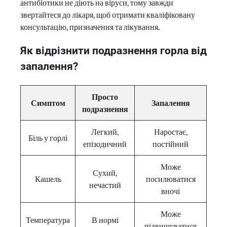
антибіотики не діють на віруси, тому завжди
звертайтеся до лікаря, щоб отримати кваліфіковану
консультацію, призначення та лікування.
Як відрізнити подразнення горла від
запалення?
Просто
Симптом
Запалення
подразнення
Легкий,
Наростає,
Біль у горлі
епізодичний
постійний
Може
Сухий,
Кашель
посилюватися
нечастий
вночі
Може
Температура
В нормі
підвищуватися