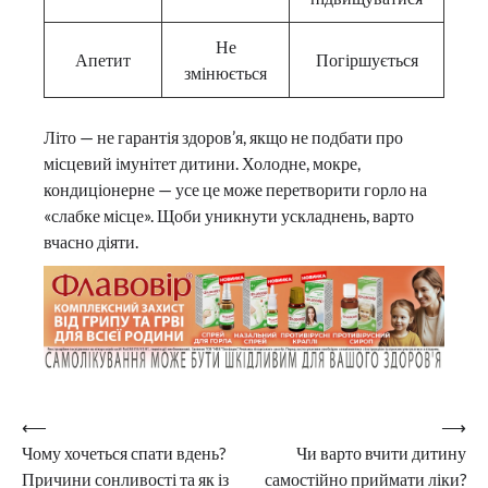
Не
Апетит
Погіршується
змінюється
Літо — не гарантія здоров’я, якщо не подбати про
місцевий імунітет дитини. Холодне, мокре,
кондиціонерне — усе це може перетворити горло на
«слабке місце». Щоби уникнути ускладнень, варто
вчасно діяти.
Навігація
⟵
⟶
Чому хочеться спати вдень?
Чи варто вчити дитину
записів
Причини сонливості та як із
самостійно приймати ліки?