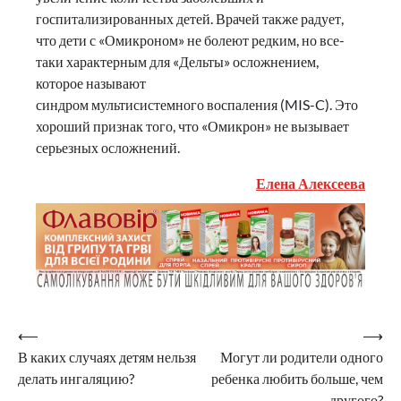
госпитализированных детей. Врачей также радует,
что дети с «Омикроном» не болеют редким, но все-
таки характерным для «Дельты» осложнением,
которое называют
синдром мультисистемного воспаления (MIS-C). Это
хороший признак того, что «Омикрон» не вызывает
серьезных осложнений.
Елена Алексеева
Навигация
⟵
⟶
В каких случаях детям нельзя
Могут ли родители одного
по
делать ингаляцию?
ребенка любить больше, чем
записям
другого?