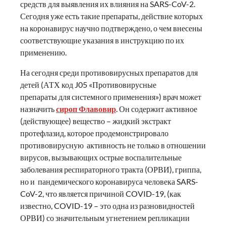
средств для выявления их влияния на SARS-CoV-2.
Сегодня уже есть такие препараты, действие которых
на коронавирус научно подтверждено, о чем внесены
соответствующие указания в инструкцию по их
применению.
На сегодня среди противовирусных препаратов для
детей (АТХ код J05 «Противовирусные
препараты для системного применения») врач может
назначить
сироп Флавовир
. Он содержит активное
(действующее) вещество – жидкий экстракт
протефлазид, которое продемонстрировало
противовирусную активность не только в отношении
вирусов, вызывающих острые воспалительные
заболевания респираторного тракта (ОРВИ), гриппа,
но и пандемического коронавируса человека SARS-
CoV-2, что является причиной COVID-19, (как
известно, COVID-19 – это одна из разновидностей
ОРВИ) со значительным угнетением репликации