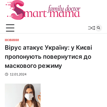
Перейти
до
вмісту
НОВИНИ
Вірус атакує Україну: у Києві
пропонують повернутися до
маскового режиму
12.01.2024