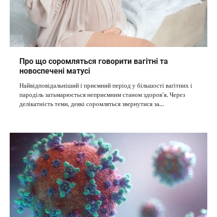
Про що соромляться говорити вагітні та
новоспечені матусі
Найвідповідальніший і приємний період у більшості вагітних і
пароділь затьмарюється неприємним станом здоров’я. Через
делікатність теми, деякі соромляться звернутися за…