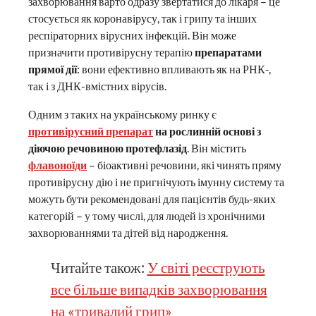
захворювання варто одразу звертатися до лікаря – це
стосується як коронавірусу, так і грипу та інших
респіраторних вірусних інфекцій. Він може
призначити противірусну терапію
препаратами
прямої дії
: вони ефективно впливають як на РНК-,
так і з ДНК-вмістних вірусів.
Одним з таких на українському ринку є
противірусний препарат
на рослинній основі з
діючою речовиною протефлазід
. Він містить
флавоноїди
– біоактивні речовини, які чинять пряму
противірусну дію і не пригнічують імунну систему та
можуть бути рекомендовані для пацієнтів будь-яких
категорій – у тому числі, для людей із хронічними
захворюваннями та дітей від народження.
Читайте також:
У світі реєструють
все більше випадків захворювання
на «тривалий грип»