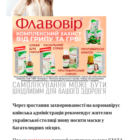
Через зростання захворюваності на коронавірус
київська адміністрація рекомендує жителям
української столиці знову носити маски у
багатолюдних місцях.
Про це
повідомив
перший заступник голови КМДА