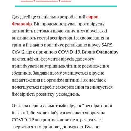
Для дітей це спеціально розроблений
сироп
Флавовір
.
Він продемонстрував противірусну
активність не тільки щодо «звичних» вірусів, які
викликають гострі респіраторні захворювання та
грип, а й значно пригнічує реплікацію вірусу SARS-
CoV-2, що є причиною COVID-19. Вплив
Флавовіру
на специфічні ферменти вірусів дає змогу
пригнічувати внутрішньоклітинне розмноження
збудників. Завдяки цьому зменшується вірусне
навантаження на організм дитини, і як наслідок
полегшується перебіг захворювання та знижується
ймовірність розвитку ускладнень.
Отже, за перших симптомів вірусної респіраторної
інфекції або, якщо відбувся контакт з хворим на
COVID-19 чи грип, важливо не втрачати час і
звертатися за медичною допомогою. Вчасно