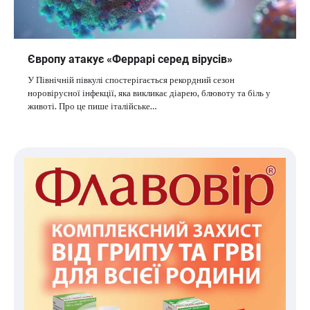
Європу атакує «Феррарі серед вірусів»
У Північній півкулі спостерігається рекордний сезон
норовірусної інфекції, яка викликає діарею, блювоту та біль у
животі. Про це пише італійське…