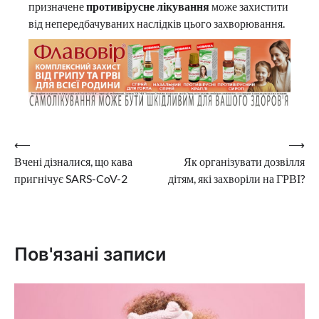
призначене
противірусне лікування
може захистити
від непередбачуваних наслідків цього захворювання.
Навігація
⟵
⟶
Вчені дізналися, що кава
Як організувати дозвілля
записів
пригнічує SARS-CoV-2
дітям, які захворіли на ГРВІ?
Пов'язані записи