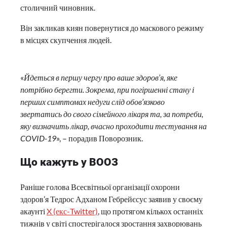
столичний чиновник.
Він закликав киян повернутися до маскового режиму
в місцях скупчення людей.
«
Йдеться в першу чергу про ваше здоров’я, яке
потрібно берегти. Зокрема, при погіршенні стану і
перших симптомах недуги слід обов’язково
звертатись до свого сімейного лікаря та, за потреби,
яку визначить лікар, вчасно проходити тестування на
COVID-19
», – порадив Поворозник.
Що кажуть у ВООЗ
Раніше голова Всесвітньої організації охорони
здоров’я Тедрос Адханом Гебрейєсус заявив у своєму
акаунті
X (екс-Twitter)
, що протягом кількох останніх
тижнів у світі спостерігалося зростання захворювань