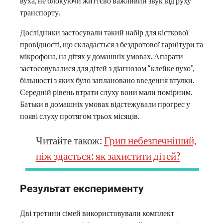
вуха, не блокуючи життєво важливий звук від руху
транспорту.
Дослідники застосували такий набір для кісткової
провідності, що складається з бездротової гарнітури та
мікрофона, на дітях у домашніх умовах. Апарати
застосовувалися для дітей з діагнозом “клейке вухо”,
більшості з яких було заплановано введення втулки.
Середній рівень втрати слуху вони мали помірним.
Батьки в домашніх умовах відстежували прогрес у
появі слуху протягом трьох місяців.
Читайте також:
Грип небезпечніший,
ніж здається: як захистити дітей?
Результат експерименту
Дві третини сімей використовували комплект