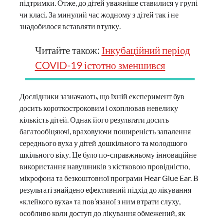
підтримки. Отже, до дітей уважніше ставилися у групі
чи класі. За минулий час жодному з дітей так і не
знадобилося вставляти втулку.
Читайте також:
Інкубаційний період
COVID-19 істотно зменшився
Дослідники зазначають, що їхній експеримент був
досить короткостроковим і охоплював невелику
кількість дітей. Однак його результати досить
багатообіцяючі, враховуючи поширеність запалення
середнього вуха у дітей дошкільного та молодшого
шкільного віку. Це було по-справжньому інноваційне
використання навушників з кістковою провідністю,
мікрофона та безкоштовної програми Hear Glue Ear. В
результаті знайдено ефективний підхід до лікування
«клейкого вуха» та пов’язаної з ним втрати слуху,
особливо коли доступ до лікування обмежений, як