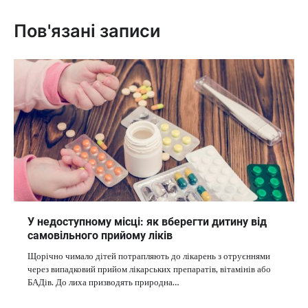
Пов'язані записи
У недоступному місці: як вберегти дитину від
самовільного прийому ліків
Щорічно чимало дітей потрапляють до лікарень з отруєннями
через випадковий прийом лікарських препаратів, вітамінів або
БАДів. До лиха призводять природна…