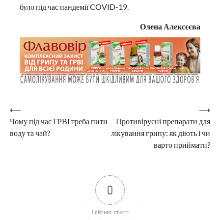
було під час пандемії COVID-19.
Олена Алексєєва
Навігація
⟵
⟶
Чому під час ГРВІ треба пити
Противірусні препарати для
записів
воду та чай?
лікування грипу: як діють і чи
варто приймати?
0
Рейтинг статті