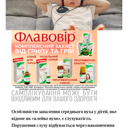
Особливістю запалення середнього вуха у дітей, яке
відоме як «клейке вухо», є глухуватість.
Порушення слуху відбувається через накопичення