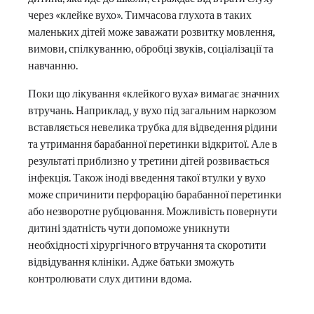
через «клейке вухо». Тимчасова глухота в таких
маленьких дітей може заважати розвитку мовлення,
вимови, спілкуванню, обробці звуків, соціалізації та
навчанню.
Поки що лікування «клейкого вуха» вимагає значних
втручань. Наприклад, у вухо під загальним наркозом
вставляється невелика трубка для відведення рідини
та утримання барабанної перетинки відкритої. Але в
результаті приблизно у третини дітей розвивається
інфекція. Також іноді введення такої втулки у вухо
може спричинити перфорацію барабанної перетинки
або незворотне рубцювання. Можливість повернути
дитині здатність чути допоможе уникнути
необхідності хірургічного втручання та скоротити
відвідування клініки. Адже батьки зможуть
контролювати слух дитини вдома.