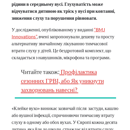
рідини в середньому вусі. Глухуватість може
відчуватися дитиною як тріск у вусі при ковтанні,
зниження слуху та порушення рівноваги.
У дослідженні, опублікованому у виданні
“BMJ
Innovations”
, вчені запропонували дешеву та просту
альтернативу звичайному лікуванню тимчасової
втрати слуху у дітей. Це бездротовий комплект, що
складається з навушників, мікрофона та програми.
Читайте також:
Профілактика
сезонних ГРВІ, або Як уникнути
захворювань навесні?
«Клейке вухо» виникає зазвичай після застуди, кашлю
або вушної інфекції, спричиняючи тимчасову втрату
слуху в одному або обох вухах. У Європі кожна десята
дитина, яка йде до школи, страждає від втрати слуху