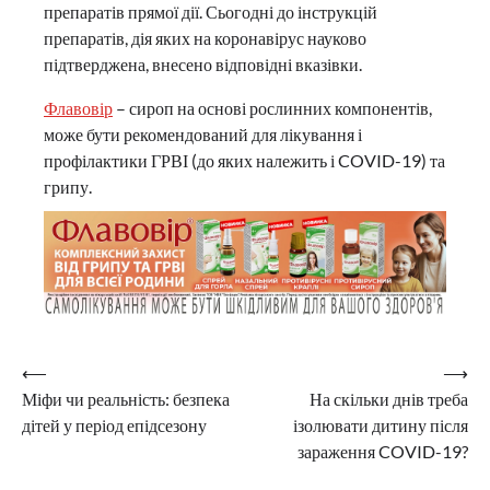
препаратів прямої дії. Сьогодні до інструкцій
препаратів, дія яких на коронавірус науково
підтверджена, внесено відповідні вказівки.
Флавовір
– сироп на основі рослинних компонентів,
може бути рекомендований для лікування і
профілактики ГРВІ (до яких належить і COVID-19) та
грипу.
Навігація
⟵
⟶
Міфи чи реальність: безпека
На скільки днів треба
записів
дітей у період епідсезону
ізолювати дитину після
зараження COVID-19?