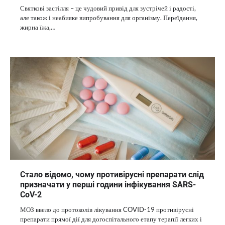
Святкові застілля – це чудовий привід для зустрічей і радості,
але також і неабияке випробування для організму. Переїдання,
жирна їжа,…
Стало відомо, чому противірусні препарати слід
призначати у перші години інфікування SARS-
CoV-2
МОЗ ввело до протоколів лікування COVID-19 противірусні
препарати прямої дії для догоспітального етапу терапії легких і