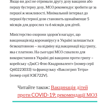
Якщо ви досі не отримали другу дозу вакцини або
першу бустерну дозу, МОЗ рекомендує зробити це за
першої ж можливості. Мінімальний інтервал до
першої бустерної дози становить щонайменше 5
місяців для дорослих та 6 місяців для дітей.
Міністерство охорони здоров’я нагадує, що
вакцинація від коронавірусу в Україні залишається
безкоштовною – на відміну від вакцинації від грипу,
яка є платною. На сьогодні МОЗ схвалило для
використання в Україні дві вакцини проти грипу –
корейську «ДжіСі Флю Квадривалент» (номер серії
Q60223033) та французьку «Ваксигрип Тетра»
(номер серії X3E722V).
Читайте також:
Вакцинація дітей
проти COVID-19: рекомендації МОЗ