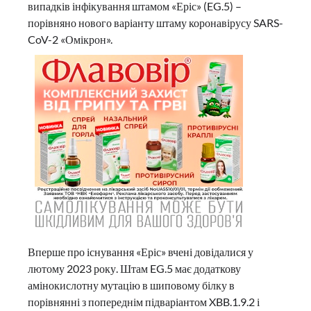
випадків інфікування штамом «Еріс» (EG.5) –
порівняно нового варіанту штаму коронавірусу SARS-
CoV-2 «Омікрон».
Вперше про існування «Еріс» вчені довідалися у
лютому 2023 року. Штам EG.5 має додаткову
амінокислотну мутацію в шиповому білку в
порівнянні з попереднім підваріантом XBB.1.9.2 і