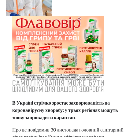
В Україні стрімко зростає захворюваність на
коронавірусну хворобу: у трьох регіонах можуть
знову запровадити карантин.
Про це повідомив 30 листопада головний санітарний
лікар країни Ігор Кузін в ефірі телемарафону.