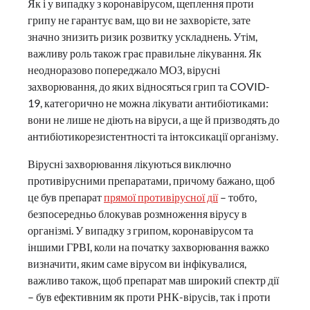
Як і у випадку з коронавірусом, щеплення проти
грипу не гарантує вам, що ви не захворієте, зате
значно знизить ризик розвитку ускладнень. Утім,
важливу роль також грає правильне лікування. Як
неодноразово попереджало МОЗ, вірусні
захворювання, до яких відносяться грип та COVID-
19, категорично не можна лікувати антибіотиками:
вони не лише не діють на віруси, а ще й призводять до
антибіотикорезистентності та інтоксикації організму.
Вірусні захворювання лікуються виключно
противірусними препаратами, причому бажано, щоб
це був препарат
прямої противірусної дії
– тобто,
безпосередньо блокував розмноження вірусу в
організмі. У випадку з грипом, коронавірусом та
іншими ГРВІ, коли на початку захворювання важко
визначити, яким саме вірусом ви інфікувалися,
важливо також, щоб препарат мав широкий спектр дії
– був ефективним як проти РНК-вірусів, так і проти