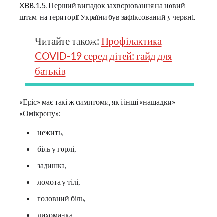
XBB.1.5. Перший випадок захворювання на новий
штам на території України був зафіксований у червні.
Читайте також:
Профілактика
COVID-19 серед дітей: гайд для
батьків
«Еріс» має такі ж симптоми, як і інші «нащадки»
«Омікрону»:
нежить,
біль у горлі,
задишка,
ломота у тілі,
головний біль,
лихоманка.