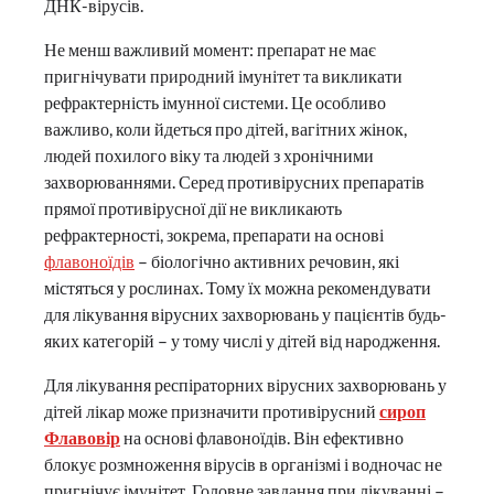
ДНК-вірусів.
Не менш важливий момент: препарат не має
пригнічувати природний імунітет та викликати
рефрактерність імунної системи. Це особливо
важливо, коли йдеться про дітей, вагітних жінок,
людей похилого віку та людей з хронічними
захворюваннями. Серед противірусних препаратів
прямої противірусної дії не викликають
рефрактерності, зокрема, препарати на основі
флавоноїдів
– біологічно активних речовин, які
містяться у рослинах. Тому їх можна рекомендувати
для лікування вірусних захворювань у пацієнтів будь-
яких категорій – у тому числі у дітей від народження.
Для лікування респіраторних вірусних захворювань у
дітей лікар може призначити противірусний
сироп
Флавовір
на основі флавоноїдів. Він ефективно
блокує розмноження вірусів в організмі і водночас не
пригнічує імунітет. Головне завдання при лікуванні –