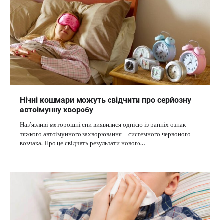
Нічні кошмари можуть свідчити про серйозну
автоімунну хворобу
Нав’язливі моторошні сни виявилися однією із ранніх ознак
тяжкого автоімунного захворювання – системного червоного
вовчака. Про це свідчать результати нового…