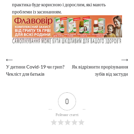
практика буде корисною і дорослим, які мають
проблеми із засинанням.
Навігація
⟵
⟶
У дитини Covid-19 чи грип?
Як відрізнити прорізування
записів
Чекліст для батьків
зубів від застуди
0
Рейтинг статті