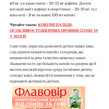
60 мг, а в какао-напої – 10-15 мг кофеїну. Досить
високий вміст кофеїну в енергетиках – 20-35 мг, та у
кока-колі – 8 мг на кожні 100 мл напою.
Читайте також:
КОВІДНІ ПАЛЬЦІ:
ОСОБЛИВОСТІ ШКІРНИХ ПРОЯВІВ COVID-19
У ДІТЕЙ
Саме тому, перш ніж дозволити дитині чашку кави,
слід оцінити кількість напоїв і солодощів, які
вживаються за день та містять шоколад і какао.
Зважаючи на те, що більшість напоїв та цукерок ще й
містить високий відсоток цукру (особливо дитячу
солодку каву), можна бути впевненим у тому, що це
підвищить активність дитини.