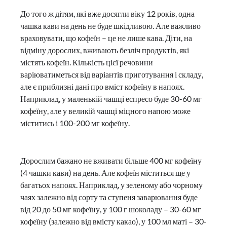
До того ж дітям, які вже досягли віку 12 років, одна
чашка кави на день не буде шкідливою. Але важливо
враховувати, що кофеїн – це не лише кава. Діти, на
відміну дорослих, вживають безліч продуктів, які
містять кофеїн. Кількість цієї речовини
варіюватиметься від варіантів приготування і складу,
але є приблизні дані про вміст кофеїну в напоях.
Наприклад, у маленькій чашці еспресо буде 30-60 мг
кофеїну, але у великій чашці міцного напою може
міститись і 100-200 мг кофеїну.
Дорослим бажано не вживати більше 400 мг кофеїну
(4 чашки кави) на день. Але кофеїн міститься ще у
багатьох напоях. Наприклад, у зеленому або чорному
чаях залежно від сорту та ступеня заварювання буде
від 20 до 50 мг кофеїну, у 100 г шоколаду – 30-60 мг
кофеїну (залежно від вмісту какао), у 100 мл маті – 30-