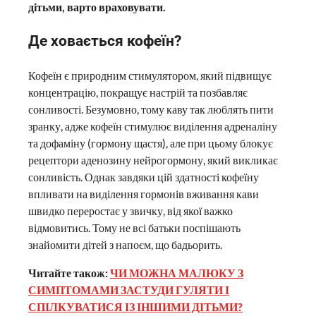
дітьми, варто враховувати.
Де ховається кофеїн?
Кофеїн є природним стимулятором, який підвищує
концентрацію, покращує настрій та позбавляє
сонливості. Безумовно, тому каву так люблять пити
зранку, адже кофеїн стимулює виділення адреналіну
та дофаміну (гормону щастя), але при цьому блокує
рецептори аденозину нейрогормону, який викликає
сонливість. Однак завдяки цій здатності кофеїну
впливати на виділення гормонів вживання кави
швидко переростає у звичку, від якої важко
відмовитись. Тому не всі батьки поспішають
знайомити дітей з напоєм, що бадьорить.
Читайте також:
ЧИ МОЖНА МАЛЮКУ З
СИМПТОМАМИ ЗАСТУДИ ГУЛЯТИ І
СПІЛКУВАТИСЯ ІЗ ІНШИМИ ДІТЬМИ?