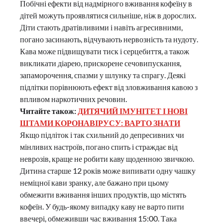
Побічні ефекти від надмірного вживання кофеїну в
дітей можуть проявлятися сильніше, ніж в дорослих.
Діти стають дратівливими і навіть агресивними,
погано засинають, відчувають нервозність та нудоту.
Кава може підвищувати тиск і серцебиття, а також
викликати діарею, прискорене сечовипускання,
запаморочення, спазми у шлунку та спрагу. Деякі
підлітки порівнюють ефект від зловживання кавою з
впливом наркотичних речовин.
Читайте також:
ДИТЯЧИЙ ІМУНІТЕТ І НОВІ
ШТАМИ КОРОНАВІРУСУ: ВАРТО ЗНАТИ
Якщо підліток і так схильний до депресивних чи
мінливих настроїв, погано спить і страждає від
неврозів, краще не робити каву щоденною звичкою.
Дитина старше 12 років може випивати одну чашку
неміцної кави зранку, але бажано при цьому
обмежити вживання інших продуктів, що містять
кофеїн. У будь-якому випадку каву не варто пити
ввечері, обмеживши час вживання 15:00. Така