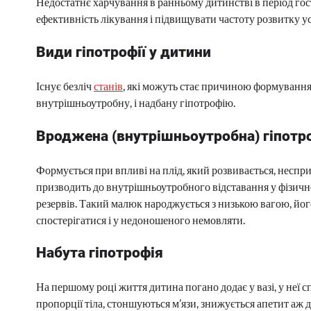
Недостатнє харчування в ранньому дитинстві в період гос
ефективність лікування і підвищувати частоту розвитку у
Види гіпотрофії у дитини
Існує безліч
станів
, які можуть стає причиною формування 
внутрішньоутробну, і надбану гіпотрофію.
Вроджена (внутрішньоутробна) гіпотр
Формується при впливі на плід, який розвивається, неспр
призводить до внутрішньоутробного відставання у фізич
резервів. Такий малюк народжується з низькою вагою, йог
спостерігатися і у недоношеного немовляти.
Набута гіпотрофія
На першому році життя дитина погано додає у вазі, у неї
пропорції тіла, стоншуються м’язи, знижується апетит аж д