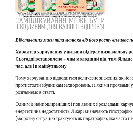
Відставання маси тіла малюка від його росту впливає н
Характер харчування у дитини відіграє визначальну ро
Сьогодні встановлено – чим молодший вік, тим більше 
час, але і в майбутньому.
Чому харчуванню відводиться величезне значення, як його
протистояти збудникам захворювань, за якими проявами у 
розглянемо в статті.
Одним із найпоширеніших і пов’язаних з розладами харч
енергетична недостатність. Лікарі визначають гіпотрофію
(зворотну ситуацію трактують як паратрофію, яка часто пе