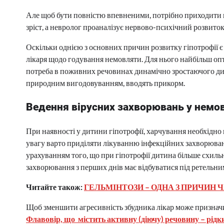
Але щоб бути повністю впевненими, потрібно приходити на
зріст, а невролог проаналізує нервово-психічний розвито
Оскільки однією з основних причин розвитку гіпотрофії
лікаря щодо годування немовляти. Для нього найбільш опти
потреба в поживних речовинах динамічно зростаючого дит
природним вигодовуванням, вводять прикорм.
Ведення вірусних захворювань у немов
При наявності у дитини гіпотрофії, харчування необхідн
увагу варто приділяти лікуванню інфекційних захворювань
урахуванням того, що при гіпотрофії дитина більше схильн
захворювання з перших днів має відбуватися під ретельни
Читайте також:
ГЕЛЬМІНТОЗИ – ОДНА З ПРИЧИН Ч
Щоб зменшити агресивність збудника лікар може призначи
Флавовір, що містить активну (діючу) речовину – рідк