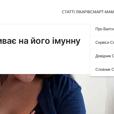
СТАТТІ ЛІКАРІВ
СМАРТ-МА
Про Вагітн
ває на його імунну
Сервіси 
Довідник 
Словник 