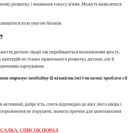
ному розвитку і зниження тонусу м’язів. Можуть виявлятися
лишатися поза увагою батьків.
?
 життя дитини лікарі так переймаються визначенням зросту,
х критеріїв не тільки правильного розвитку дитини, але й
орушеннями харчування.
на отримує необхідну їй кількість їжі і чи немає проблем з її
 активний, добре їсть, спить відповідно до віку, його шкіра і
випорожнення не порушені, значить причин для занепокоєння
ТСАДКА. СПИСОК ПОРАД