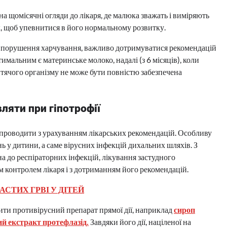
 щомісячні огляди до лікаря, де малюка зважать і виміряють
к, щоб упевнитися в його нормальному розвитку.
 є порушення харчування, важливо дотримуватися рекомендацій
мальним є материнське молоко, надалі (з 6 місяців), коли
ячого організму не може бути повністю забезпечена
ляти при гіпотрофії
о проводити з урахуванням лікарських рекомендацій. Особливу
 у дитини, а саме вірусних інфекцій дихальних шляхів. З
а до респіраторних інфекцій, лікування застудного
м контролем лікаря і з дотриманням його рекомендацій.
АСТИХ ГРВІ У ДІТЕЙ
ти противірусний препарат прямої дії, наприклад
сироп
ий екстракт протефлазід.
Завдяки його дії, націленої на