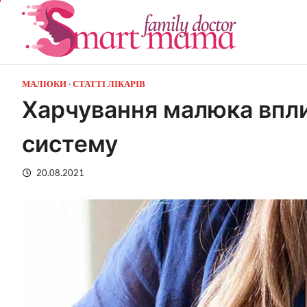
Перейти
до
вмісту
МАЛЮКИ
СТАТТІ ЛІКАРІВ
Харчування малюка впли
систему
20.08.2021