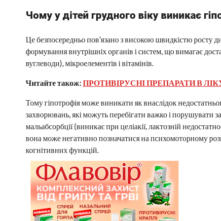
Чому у дітей грудного віку виникає гіп
Це безпосередньо пов’язано з високою швидкістю росту д
формування внутрішніх органів і систем, що вимагає дост
вуглеводи), мікроелементів і вітамінів.
Читайте також:
ПРОТИВІРУСНІ ПРЕПАРАТИ В ЛІКУ
Тому гіпотрофія може виникати як внаслідок недостатнього
захворювань, які можуть перебігати важко і порушувати 
мальабсорбції (виникає при целіакії, лактозній недостатно
вона може негативно позначатися на психомоторному розв
когнітивних функцій.