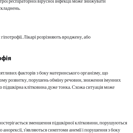
трої респіраторної вірусної інфекції може знижувати
складнень.
гіпотрофії. Лікарі розрізняють вроджену, або
офія
иятливих факторів з боку материнського організму, що
ному розвитку, порушень обміну речовин, зниження імунних
о підшкірна клітковина дуже тонка. Схожа ситуація може
 спостерігається зменшення підшкірної клітковини, порушуються
о анорексії, з’являються симптоми анемії і порушення з боку