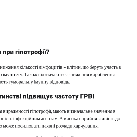
 при гіпотрофії?
иження кількості лімфоцитів – клітин, що беруть участь в
го імунітету. Також відзначаються зниження вироблення
ають гуморальну імунну відповідь.
инстві підвищує частоту ГРВІ
я вираженості гіпотрофії, мають визначальне значення в
ірність інфекційним агентам. А висока сприйнятливість до
о може посилювати наявні розлади харчування.