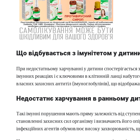
Що відбувається з імунітетом у дитини
При недостатньому харчуванні у дитини спостерігається зн
імунних реакціях і є ключовими в клітинній ланці набуто
власних захисних антитіл (імуноглобулінів), що відображ
Недостатнє харчування в ранньому дит
Такі імунні порушення мають пряму залежність від ступен
становленні захисних сил організму і визначають його оп
інфекційних агентів обумовлює високу захворюваність, щ