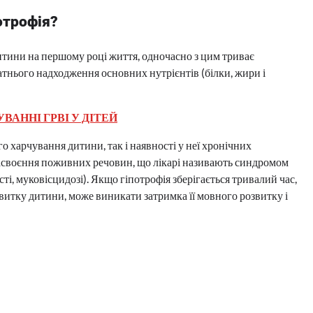
отрофія?
итини на першому році життя, одночасно з цим триває
атнього надходження основних нутрієнтів (білки, жири і
ВАННІ ГРВІ У ДІТЕЙ
 харчування дитини, так і наявності у неї хронічних
засвоєння поживних речовин, що лікарі називають синдромом
сті, муковісцидозі). Якщо гіпотрофія зберігається тривалий час,
итку дитини, може виникати затримка її мовного розвитку і