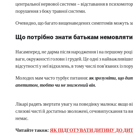
центральної нервової системи – відставання в психомотор
порушення з боку травної системи.
Очевидно, що багато вищенаведених симптомів можуть за
Що потрібно знати батькам немовляти
Насамперед, не дарма після народження і на першому році
ваги, окружності голови і грудей. Це одні з найважливіши
відсутності у неї відхилень, в тому числі пов’язаних із п
Молодих мам часто турбує питання:
як зрозуміти, що дити
апетитом, тобто чи не знижений він.
Лікарі радять звертати увагу на поведінку малюка: якщо він
слизові чисті й достатньо зволожені, сечовипускання та 
немає.
Читайте також:
ЯК ПІДГОТУВАТИ ДИТИНУ ДО ДИ