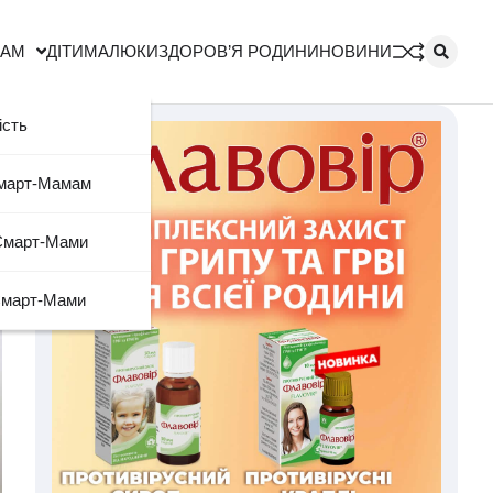
МАМ
ДІТИ
МАЛЮКИ
ЗДОРОВ’Я РОДИНИ
НОВИНИ
ість
Смарт-Мамам
Смарт-Мами
Смарт-Мами