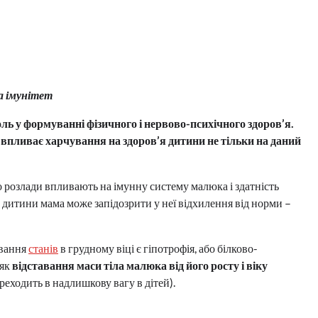
а імунітет
ль у формуванні фізичного і нервово-психічного здоров’я.
впливає харчування на здоров’я дитини не тільки на даний
 розлади впливають на імунну систему малюка і здатність
дитини мама може запідозрити у неї відхилення від норми –
ування
станів
в грудному віці є гіпотрофія, або білково-
 як
відставання маси тіла малюка від його росту і віку
реходить в надлишкову вагу в дітей).