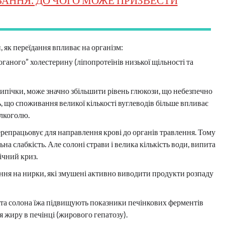
 як переїдання впливає на організм:
ганого” холестерину (ліпопротеїнів низької щільності та
випічки, може значно збільшити рівень глюкози, що небезпечно
 що споживання великої кількості вуглеводів більше впливає
алкоголю.
перепрацьовує для направлення крові до органів травлення. Тому
ьна слабкість. Але солоні страви і велика кількість води, випита
ічний криз.
ення на нирки, які змушені активно виводити продукти розпаду
а та солона їжа підвищують показники печінкових ферментів
я жиру в печінці (жирового гепатозу).