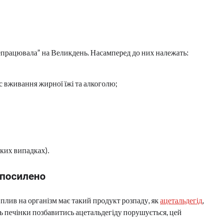
репрацювала” на Великдень. Насамперед до них належать:
ас вживання жирної їжі та алкоголю;
ких випадках).
 посилено
лив на організм має такий продукт розпаду, як
ацетальдегід
,
ь печінки позбавитись ацетальдегіду порушується, цей