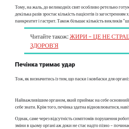
Тому, на жаль, до великодніх свят особливо ретельно готую
декілька разів зростає кількість пацієнтів із загострення
панкреатит і гастрит. Також більшає кількість викликів “ш
Читайте також:
ЖИРИ – ЦЕ НЕ СТРА
ЗДОРОВ’Я
Печінка тримає удар
Тож, як визначитись із тим, що паски і ковбаски для органі
Найважливішим органом, який приймає на себе основний уда
себе знати. Крім того, печінка здатна відновлюватися, нав
Однак, саме через відсутність симптомів порушення робо
зміни в цьому органі аж доки не стає надто пізно – почи