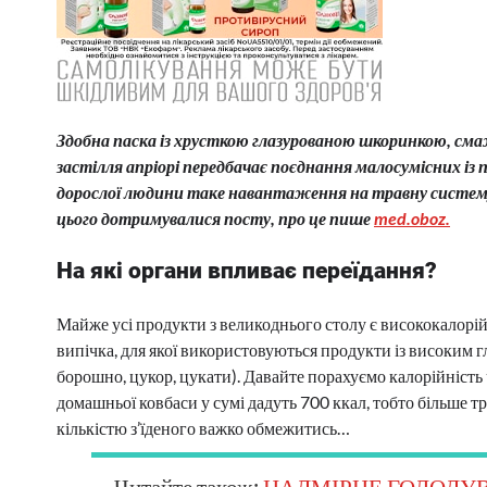
Здобна паска із хрусткою глазурованою шкоринкою, смаже
застілля апріорі передбачає поєднання малосумісних із п
дорослої людини таке навантаження на травну систему
цього дотримувалися посту, про це пише
med.oboz.
На які органи впливає переїдання?
Майже усі продукти з великоднього столу є висококалорі
випічка, для якої використовуються продукти із високим 
борошно, цукор, цукати). Давайте порахуємо калорійність 
домашньої ковбаси у сумі дадуть 700 ккал, тобто більше тр
кількістю з’їденого важко обмежитись…
Читайте також:
НАДМІРНЕ ГОЛОДУВ