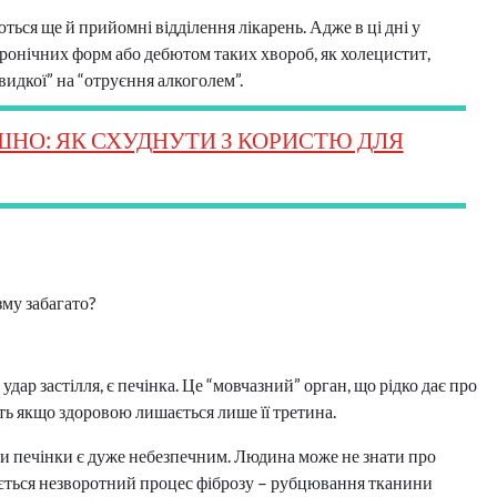
ться ще й прийомні відділення лікарень. Адже в ці дні у
м хронічних форм або дебютом таких хвороб, як холецистит,
видкої” на “отруєння алкоголем”.
ШНО: ЯК СХУДНУТИ З КОРИСТЮ ДЛЯ
зму забагато?
р застілля, є печінка. Це “мовчазний” орган, що рідко дає про
іть якщо здоровою лишається лише її третина.
ти печінки є дуже небезпечним. Людина може не знати про
нається незворотний процес фіброзу – рубцювання тканини