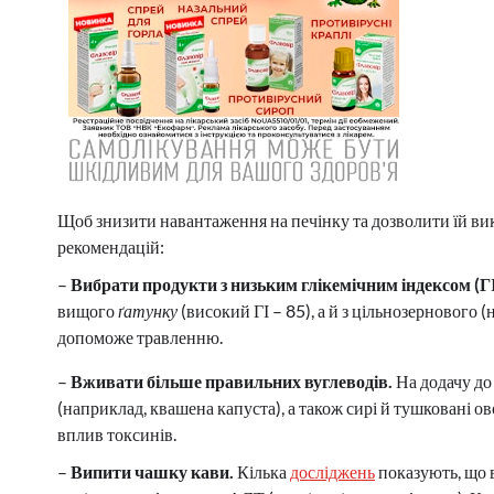
Щоб знизити навантаження на печінку та дозволити їй в
рекомендацій:
–
Вибрати продукти з низьким глікемічним індексом (ГІ
вищого
ґатунку
(високий ГІ – 85), а й з цільнозернового 
допоможе травленню.
–
Вживати більше правильних вуглеводів.
На додачу до
(наприклад, квашена капуста), а також сирі й тушковані о
вплив токсинів.
–
Випити чашку кави.
Кілька
досліджень
показують, що 