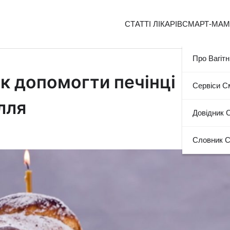
СТАТТІ ЛІКАРІВ
СМАРТ-МА
Про Вагітн
к допомогти печінці
Сервіси 
лля
Довідник 
Словник 