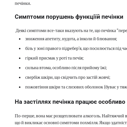
печінки.
Симптоми порушень функціїй печінки
Деякі симптоми все-таки вказують на те, що печінка “пе
зниження апетиту, нудота, а інколи й блювання;
біль у зоні правого підребер’я, що посилюється під ч
гіркий присмак у роті та печія;
сильна втома, особливо після прийому їжі;
свербіж шкіри, що свідчить про застій жовчі;
пожовтіння шкіри та слизових оболонок (буває у тяж
На застіллях печінка працює особливо
По-перше, вона має розщеплювати алкоголь. Найтяжчий вп
що й викликає основні симптоми похмілля. Якщо здатніст