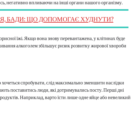
ь, негативно впливаючи на інші органи нашого організму.
Я, БАДИ: ЩО ДОПОМОГАЄ ХУДНУТИ?
орисної їжі. Якщо вона знову перевантажена, у клітинах буде
живання алкоголем збільшує ризик розвитку жирової хвороби
но хочеться спробувати, слід максимально зменшити наслідки
ають поставитись люди, які дотримувались посту. Перші дні
продуктів. Наприклад, варто їсти лише одне яйце або невеликий