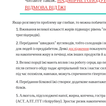
ВІДМОВА ВІД ЇЖІ
Якщо розглянути проблему ще глибше, то можна побачити,
Вживання великої кількості жирів підвищує рівень “по
тригліцеридів).
Переїдання “швидких” вуглеводів, тобто солодощів і 
для людей із преддіабетом. Деякі
дослідження
показують,
на накопичення жиру в печінці, ніж інших продуктів й 
Великі порції їжі мають вплив і на роботу серця, що 
після ситного обіду падає артеріальний тиск і настає сил
під час похмілля, навпаки, можуть спричинити гіпертон
Переїдання білкової їжі створює додаткове навантаж
білків.
Алкоголь, підсолоджені напої, жирна, копчена, гостр
(АСТ, АЛТ, ГГТ і білірубіну). Зростає ризик накопиченн