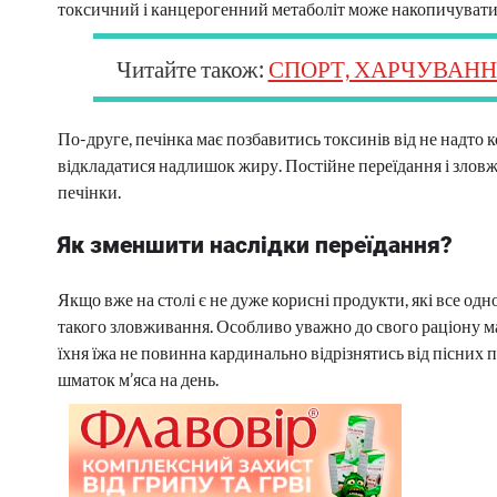
токсичний і канцерогенний метаболіт може накопичуватис
Читайте також:
СПОРТ, ХАРЧУВАНН
По-друге, печінка має позбавитись токсинів від не надто к
відкладатися надлишок жиру. Постійне переїдання і злов
печінки.
Як зменшити наслідки переїдання?
Якщо вже на столі є не дуже корисні продукти, які все од
такого зловживання. Особливо уважно до свого раціону м
їхня їжа не повинна кардинально відрізнятись від пісних 
шматок м’яса на день.