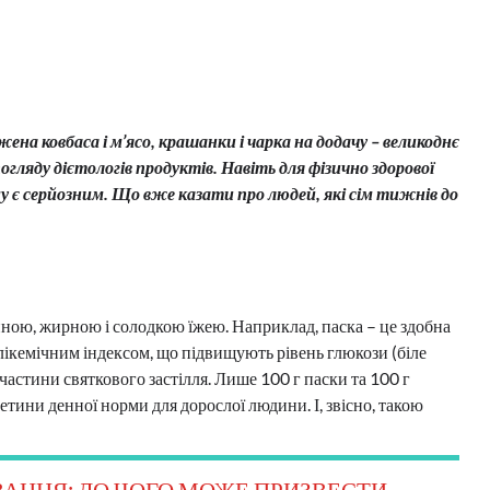
на ковбаса і м’ясо, крашанки і чарка на додачу – великоднє
огляду дієтологів продуктів. Навіть для фізично здорової
 є серйозним. Що вже казати про людей, які сім тижнів до
йною, жирною і солодкою їжею. Наприклад, паска – це здобна
глікемічним індексом, що підвищують рівень глюкози (біле
частини святкового застілля. Лише 100 г паски та 100 г
етини денної норми для дорослої людини. І, звісно, такою
АННЯ: ДО ЧОГО МОЖЕ ПРИЗВЕСТИ