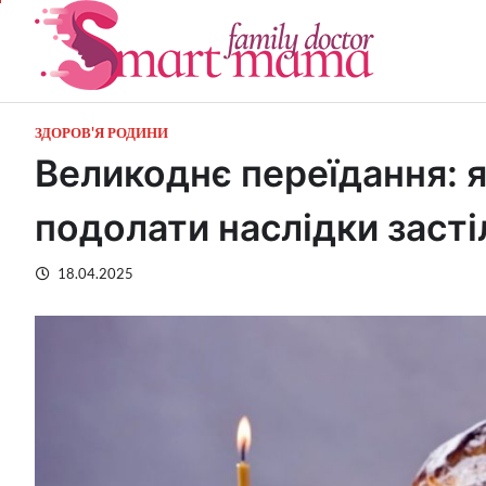
Перейти
до
вмісту
ЗДОРОВ'Я РОДИНИ
Великоднє переїдання: я
подолати наслідки засті
18.04.2025