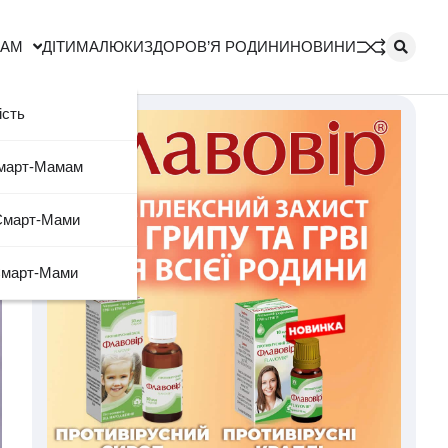
МАМ
ДІТИ
МАЛЮКИ
ЗДОРОВ’Я РОДИНИ
НОВИНИ
ість
Смарт-Мамам
Смарт-Мами
Смарт-Мами