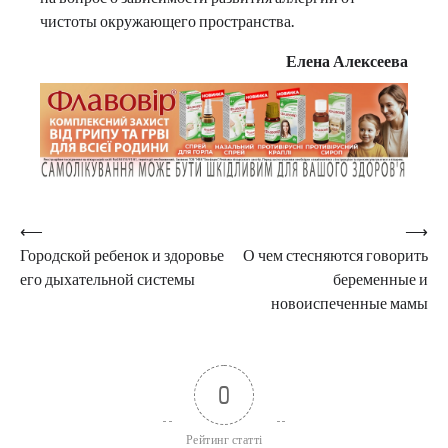
чистоты окружающего пространства.
Елена Алексеева
Навигация
⟵
⟶
Городской ребенок и здоровье
О чем стесняются говорить
по
его дыхательной системы
беременные и
записям
новоиспеченные мамы
0
Рейтинг статті