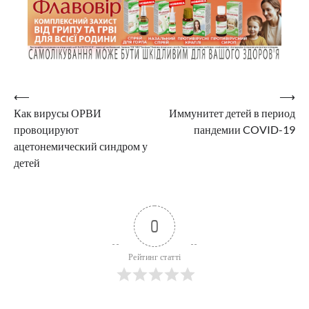
Навигация
⟵
⟶
Как вирусы ОРВИ
Иммунитет детей в период
по
провоцируют
пандемии COVID-19
записям
ацетонемический синдром у
детей
0
Рейтинг статті