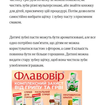
чистять зуби різні мульперсонажі, або знайти книжку
для дітей, присвячену цій процедурі. Потім дозволити
самостійно вибрати щітку і зубну пасту з приємним
смаком.
Дитячі зубні пасти можуть бути ароматизовані, але все
одно потрібно пам’ятати, що дітям не можна
користуватися пастою з фтором, а саме її кількість
повинна бути не більше горошини. Дитині можна
видати стару зубну щітку, щоб вона чистила зуби
улюбленим іграшкам.