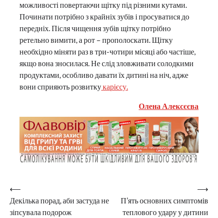
можливості повертаючи щітку під різними кутами.
Починати потрібно з крайніх зубів і просуватися до
передніх. Після чищення зубів щітку потрібно
ретельно вимити, а рот – прополоскати. Щітку
необхідно міняти раз в три-чотири місяці або частіше,
якщо вона зносилася. Не слід зловживати солодкими
продуктами, особливо давати їх дитині на ніч, адже
вони сприяють розвитку
карієсу.
Олена Алексєєва
Навігація
⟵
⟶
Декілька порад, аби застуда не
П’ять основних симптомів
записів
зіпсувала подорож
теплового удару у дитини