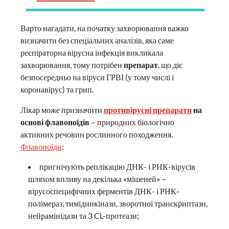
Варто нагадати, на початку захворювання важко
визначити без спеціальних аналізів, яка саме
респіраторна вірусна інфекція викликала
захворювання, тому потрібен
препарат
, що діє
безпосередньо на віруси ГРВІ (у тому числі і
коронавірус) та грип.
Лікар може призначити
противірусні препарати
на
основі флавоноїдів
– природних біологічно
активних речовин рослинного походження.
Флавоноїди
:
пригнічують реплікацію ДНК- і РНК-вірусів
шляхом впливу на декілька «мішеней» –
вірусоспецифічних ферментів ДНК- і РНК-
полімераз, тимідинкінази, зворотної транскриптази,
нейрамінідази та 3 CL-протеази;