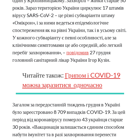
один у Кропивницькому. Захворілі – жінки старше 50
років. Зараз територією України циркулює 17 штамів
вірусу SARS-CoV-2 – це різні субваріанти штаму
«Омікрон», і за ними ведеться епідеміологічне
спостереження як на рівні України, так і в усьому світі.
У кожного субваріанту є певні особливості, але за
клінічними симптомами це або середній, або легкий
перебіг захворювання», –
повідомив
27 грудня
головний санітарний лікар України Ігор Кузін.
Читайте також:
Грипом і COVID-19
можна заразитися одночасно
Загалом за передостанній тиждень грудня в Україні
було зареєстровано 8 709 випадків COVID-19. За цей
період від коронавірусу померло 43 українця старше
30 років. «Вакцинація залишається єдиним способом
набути імунітет та в разі захворювання перенести