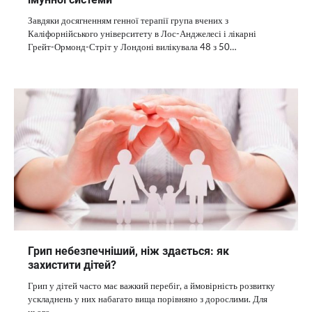
Завдяки досягненням генної терапії група вчених з
Каліфорнійського університету в Лос-Анджелесі і лікарні
Грейт-Ормонд-Стріт у Лондоні вилікувала 48 з 50…
Грип небезпечніший, ніж здається: як
захистити дітей?
Грип у дітей часто має важкий перебіг, а ймовірність розвитку
ускладнень у них набагато вища порівняно з дорослими. Для
цього…