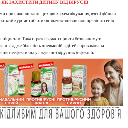
 ЯК ЗАХИСТИТИ ДИТИНУ ВІД ВІРУСІВ
ими при використанні цих двох схем лікування, вчені дійшли
роткий курс антибіотиків значно знизив поширеність генів
ніцистам. Така стратегія має сприяти безпечному та
ання, адже більшість пневмоній в дітей спровакована
рапія неефективна у лікуванні вірусних інфекцій.