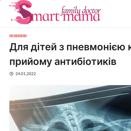
Перейти
до
вмісту
НОВИНИ
Для дітей з пневмонією
прийому антибіотиків
24.01.2022