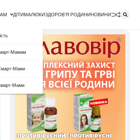
МАМ
ДІТИ
МАЛЮКИ
ЗДОРОВ’Я РОДИНИ
НОВИНИ
ість
Смарт-Мамам
Смарт-Мами
Смарт-Мами