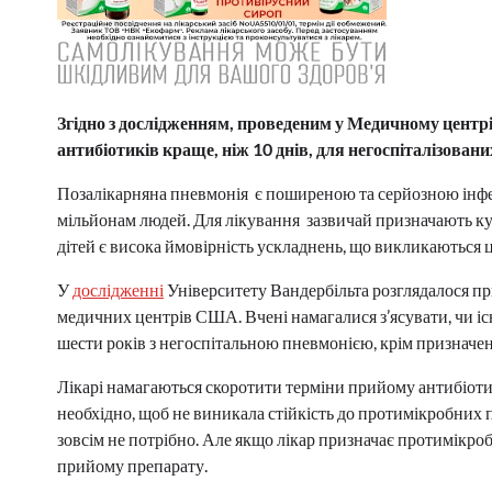
Згідно з дослідженням, проведеним у Медичному центр
антибіотиків краще, ніж 10 днів, для негоспіталізовани
Позалікарняна пневмонія є поширеною та серйозною інфе
мільйонам людей. Для лікування зазвичай призначають кур
дітей є висока ймовірність ускладнень, що викликаються
У
дослідженні
Університету Вандербільта розглядалося пр
медичних центрів США. Вчені намагалися з’ясувати, чи іс
шести років з негоспітальною пневмонією, крім призначен
Лікарі намагаються скоротити терміни прийому антибіотик
необхідно, щоб не виникала стійкість до протимікробних 
зовсім не потрібно. Але якщо лікар призначає протимікробн
прийому препарату.