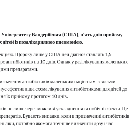
і Університету Вандербільта (США), п’ять днів прийому
х дітей із позалікарняною пневмонією.
кцією. Щороку лише у США цей діагноз ставлять 1,5
с антибіотиків на 10 днів. Однак у разі лікування маленьких
 цими препаратами.
изначення антибіотиків маленьким пацієнтам із восьми
нує ефективніша схема лікування антибіотиками для дітей до
ня їх прийому протягом 10 днів.
ів не лише через можливі ускладнення та побічні ефекти. Це
препаратів. Бувають випадки, коли в призначенні антибіотиків
і ліки, потрібно якомога точніше визначити дозу і час