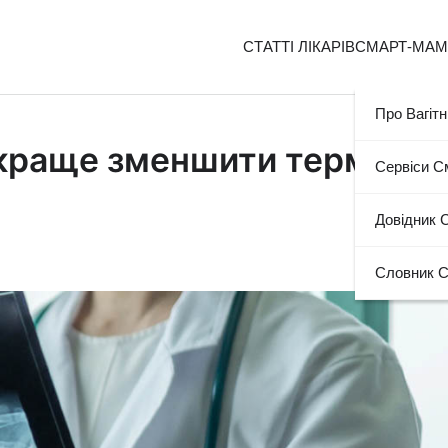
СТАТТІ ЛІКАРІВ
СМАРТ-МА
Про Вагітн
 краще зменшити термін
Сервіси 
Довідник 
Словник 