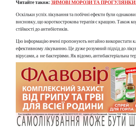
Читайте також:
ЗИМОВІ МОРОЗИ ТА ПРОГУЛЯНКИ:
Оскільки успіх лікування та побічні ефекти були однаков
висновку, що короткострокова терапія є кращою. Також ко
стійкості до антибіотиків.
Цю інформацію вчені пропонують негайно використати клі
ефективному лікуванню. Це дуже розумний підхід до лікув
вірусами, а не бактеріями. Як відомо, антибактеріальна те