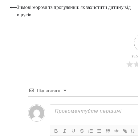
Навігація
⟵
Зимові морози та прогулянки: як захистити дитину від
вірусів
записів
Рей
Підписатися
{}