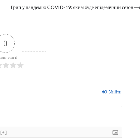
Грип у пандемію COVID-19: яким буде епідемічний сезон
0
тинг статті
Увійти
[+]