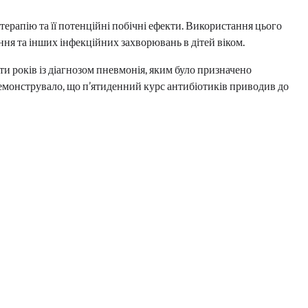
терапію та її потенційні побічні ефекти. Використання цього
ня та інших інфекційних захворювань в дітей віком.
ти років із діагнозом пневмонія, яким було призначено
емонструвало, що п’ятиденний курс антибіотиків приводив до