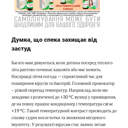
Думка, що спека захищає від
застуд
Багато мам дивуються, коли дитина посеред теплого
літа раптово починає кашляти або має нежить.
Насправді літня погода — сприятливий час для
поширення вірусів та бактерій. Головний провокатор
– різкий перепад температур. Наприклад, коли ми
заходимо з розпеченої до +30 °C вулиці у приміщення,
де на повну працює кондиціонер і температура сягає
+19 °C. Такий температурний контраст призводить до
спазму судин носоглотки та зниження місцевого
імунітету. У результаті вірусам стає значно легше