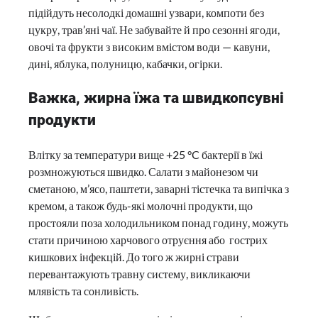
підійдуть несолодкі домашні узвари, компоти без
цукру, трав’яні чаї. Не забувайте й про сезонні ягоди,
овочі та фрукти з високим вмістом води — кавуни,
дині, яблука, полуницю, кабачки, огірки.
Важка, жирна їжа та швидкопсувні
продукти
Влітку за температури вище +25 °C бактерії в їжі
розмножуються швидко. Салати з майонезом чи
сметаною, м’ясо, паштети, заварні тістечка та випічка з
кремом, а також будь-які молочні продукти, що
простояли поза холодильником понад годину, можуть
стати причиною харчового отруєння або гострих
кишкових інфекцій. До того ж жирні страви
перевантажують травну систему, викликаючи
млявість та сонливість.