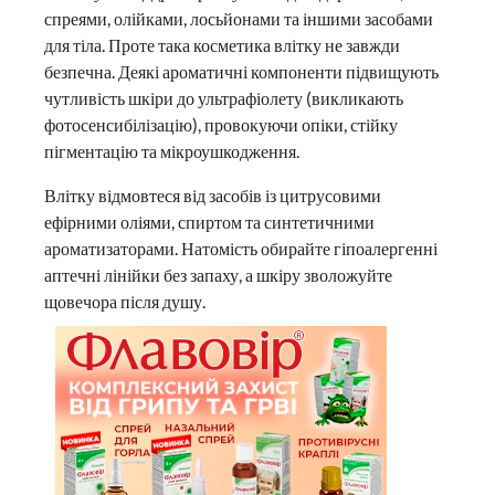
спреями, олійками, лосьйонами та іншими засобами
для тіла. Проте така косметика влітку не завжди
безпечна. Деякі ароматичні компоненти підвищують
чутливість шкіри до ультрафіолету (викликають
фотосенсибілізацію), провокуючи опіки, стійку
пігментацію та мікроушкодження.
Влітку відмовтеся від засобів із цитрусовими
ефірними оліями, спиртом та синтетичними
ароматизаторами. Натомість обирайте гіпоалергенні
аптечні лінійки без запаху, а шкіру зволожуйте
щовечора після душу.