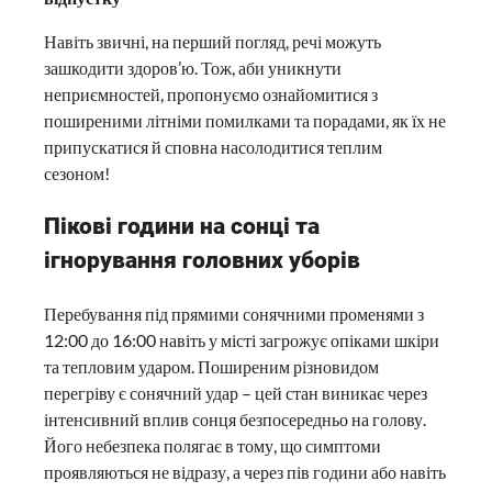
Навіть звичні, на перший погляд, речі можуть
зашкодити здоров’ю. Тож, аби уникнути
неприємностей, пропонуємо ознайомитися з
поширеними літніми помилками та порадами, як їх не
припускатися й сповна насолодитися теплим
сезоном!
Пікові години на сонці та
ігнорування головних уборів
Перебування під прямими сонячними променями з
12:00 до 16:00 навіть у місті загрожує опіками шкіри
та тепловим ударом. Поширеним різновидом
перегріву є сонячний удар – цей стан виникає через
інтенсивний вплив сонця безпосередньо на голову.
Його небезпека полягає в тому, що симптоми
проявляються не відразу, а через пів години або навіть