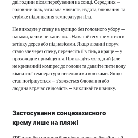
дві години після перебування на сонці. Серед них —
головний біль, загальна млявість, нудота, блювання та
стрімке підвищення температури тіла.
Не виходьте у спеку на вулицю без головного убору —
панами, кепки чи капелюха. Намагайтеся триматися в
затінку дерев або під навісами. Якщо людині поруч
стало зле через спеку, перенесіть її в тінь, а краще — у
прохолодне приміщення. Прикладіть холодний (але
не крижаний) компрес до голови та давайте пити воду
кімнатної температури невеликими ковтками. Якщо
стан погіршується — з’являється блювання або
людина втрачає свідомість — викликайте швидку.
Застосування сонцезахисного
крему лише на пляжі
SPF потрібен не лише біля річки, моря чи басейну, а й