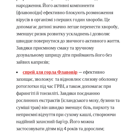
народження. Його активні компоненти
(флавоноїди) ефективно блокують розмноження
вірусів в організмі з перших годин хвороби. Це
допомагає дитині значно легше перенести хворобу,
зменшує ризик розвитку ускладнень і дозволяє
швидше повернутися до звичного активного життя.
Завдяки приємному смаку та зручному
дозувальному шприцу діти приймають його без
зайвих капризів;
спрей для горла Флавовір
— ефективно
захищає, зволожує та відновлює слизову оболонку
ротоглотки під час ГРВІ, а також допомагає при
фарингіті й тонзиліті. Завдяки поєднанню
рослинних екстрактів (ісландського моху, бузини та
суміші трав) він швидко зменшує біль, пирхоту та
неприємні відчуття при сухому кашлі, створюючи
надійний захисний бар’єр. Його можна
застосовувати дітям від 4 років та дорослим;