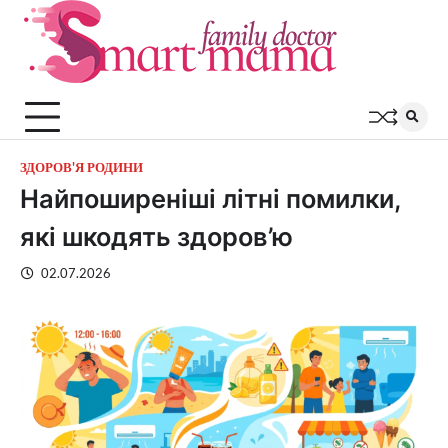
Перейти
до
вмісту
ЗДОРОВ'Я РОДИНИ
Найпоширеніші літні помилки,
які шкодять здоров’ю
02.07.2026