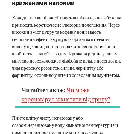
крижаними напоями
Холодні газовані напої, пакетовані соки, квас або кава
приносять короткочасне ілюзорне полегшення. Через
високий вміст цукру та кофеїну вони мають
сечогінний ефект і змушують організм втрачати
вологу ще швидше, посилюючи зневоднення. Інша
крайність — напої з льодом. Крижана рідина у спеку
миттєво переохолоджує лімфоїдне кільце носоглотки,
чим провокує розвиток ангіни, ларингіту або
фарингіту, особливо у дітей з ослабленим імунітетом.
Читайте також:
Чи може
коронавірус захистити від грипу?
Пийте влітку чисту негазовану або
слабомінералізовану воду кімнатної температури чи
помірно прохолодну, але не крижану. Чудово