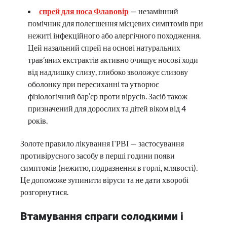
спрей для носа Флавовір
— незамінний
помічник для полегшення місцевих симптомів при
нежиті інфекційного або алергічного походження.
Цей назальний спрей на основі натуральних
трав’яних екстрактів активно очищує носові ходи
від надлишку слизу, глибоко зволожує слизову
оболонку при пересиханні та утворює
фізіологічний бар’єр проти вірусів. Засіб також
призначений для дорослих та дітей віком від 4
років.
Золоте правило лікування ГРВІ — застосування
противірусного засобу в перші години появи
симптомів (нежитю, подразнення в горлі, млявості).
Це допоможе зупинити віруси та не дати хворобі
розгорнутися.
Втамування спраги солодкими і