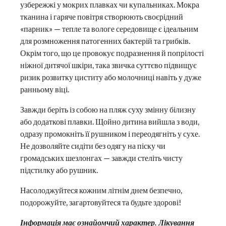
узбережжі у мокрих плавках чи купальниках. Мокра
тканина і гаряче повітря створюють своєрідний
«парник» — тепле та вологе середовище є ідеальним
для розмноження патогенних бактерій та грибків.
Окрім того, що це провокує подразнення й попрілості
ніжної дитячої шкіри, така звичка суттєво підвищує
ризик розвитку циститу або молочниці навіть у дуже
ранньому віці.
Завжди беріть із собою на пляж суху змінну білизну
або додаткові плавки. Щойно дитина вийшла з води,
одразу промокніть її рушником і переодягніть у сухе.
Не дозволяйте сидіти без одягу на піску чи
громадських шезлонгах — завжди стеліть чисту
підстилку або рушник.
Насолоджуйтеся кожним літнім днем безпечно,
подорожуйте, загартовуйтеся та будьте здорові!
Інформація має ознайомчий характер. Лікування