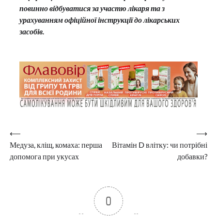
повинно відбуватися за участю лікаря та з
урахуванням офіційної інструкції до лікарських
засобів.
Навігація
⟵
⟶
Медуза, кліщ, комаха: перша
Вітамін D влітку: чи потрібні
записів
допомога при укусах
добавки?
0