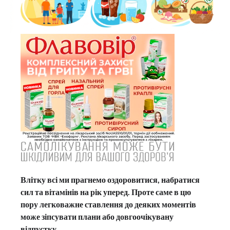
Влітку всі ми прагнемо оздоровитися, набратися
сил та вітамінів на рік уперед. Проте саме в цю
пору легковажне ставлення до деяких моментів
може зіпсувати плани або довгоочікувану
відпустку