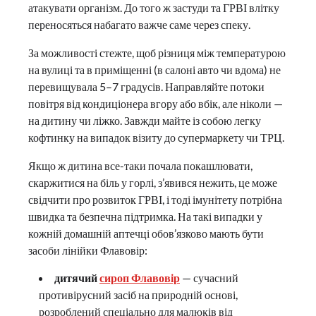
атакувати організм. До того ж застуди та ГРВІ влітку
переносяться набагато важче саме через спеку.
За можливості стежте, щоб різниця між температурою
на вулиці та в приміщенні (в салоні авто чи вдома) не
перевищувала 5–7 градусів. Направляйте потоки
повітря від кондиціонера вгору або вбік, але ніколи —
на дитину чи ліжко. Завжди майте із собою легку
кофтинку на випадок візиту до супермаркету чи ТРЦ.
Якщо ж дитина все-таки почала покашлювати,
скаржитися на біль у горлі, з’явився нежить, це може
свідчити про розвиток ГРВІ, і тоді імунітету потрібна
швидка та безпечна підтримка. На такі випадки у
кожній домашній аптечці обов’язково мають бути
засоби лінійки Флавовір:
дитячий
сироп Флавовір
— сучасний
противірусний засіб на природній основі,
розроблений спеціально для малюків від