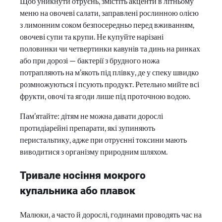
Щоб уникнути отруєнь, змістіть акценти в літньому
меню на овочеві салати, заправлені рослинною олією
з лимонним соком безпосередньо перед вживанням,
овочеві супи та крупи. Не купуйте нарізані
половинки чи четвертинки кавунів та динь на ринках
або при дорозі — бактерії з брудного ножа
потрапляють на м’якоть під плівку, де у спеку швидко
розмножуються і псують продукт. Ретельно мийте всі
фрукти, овочі та ягоди лише під проточною водою.
Пам’ятайте: дітям не можна давати дорослі
протидіарейні препарати, які зупиняють
перистальтику, адже при отруєнні токсини мають
виводитися з організму природним шляхом.
Тривале носіння мокрого
купальника або плавок
Малюки, а часто й дорослі, годинами проводять час на