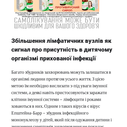
Збільшення лімфатичних вузлів як
сигнал про присутність в дитячому
організмі прихованої інфекції
Багато збудників захворювань можуть залишатися в
організмі людини протягом усього життя. З цією
метою їм необхідно вислизати з-під уваги імунної
системи, а деякі навіть пристосовуються заражати
клітини імунної системи – лімфоцити і роками
ховаються в них. Одним з таких вірусів є вірус
Епштейна-Барр – збудник інфекційного
мононуклеозу у дітей, який після одужання дитини і
зникнення симптомів захворювання не покидає