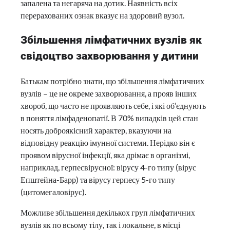
запалена та негаряча на дотик. Наявність всіх
перерахованих ознак вказує на здоровий вузол.
Збільшення лімфатичних вузлів як
свідоцтво захворювання у дитини
Батькам потрібно знати, що збільшення лімфатичних
вузлів – це не окреме захворювання, а прояв інших
хвороб, що часто не проявляють себе, і які об’єднують
в поняття лімфаденопатії. В 70% випадків цей стан
носять доброякісний характер, вказуючи на
відповідну реакцію імунної системи. Нерідко він є
проявом вірусної інфекції, яка дрімає в організмі,
наприклад, герпесвірусної: вірусу 4-го типу (вірус
Епштейна-Барр) та вірусу герпесу 5-го типу
(цитомегаловірус).
Можливе збільшення декількох груп лімфатичних
вузлів як по всьому тілу, так і локальне, в місці