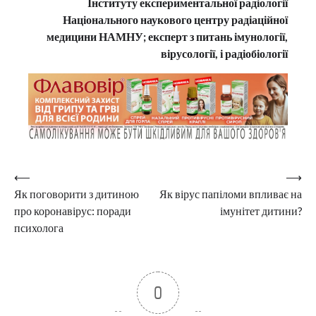
Інституту експериментальної радіології
Національного наукового центру радіаційної
медицини НАМНУ; експерт з питань імунології,
вірусології, і радіобіології
Навігація
⟵
⟶
Як поговорити з дитиною
Як вірус папіломи впливає на
записів
про коронавірус: поради
імунітет дитини?
психолога
0