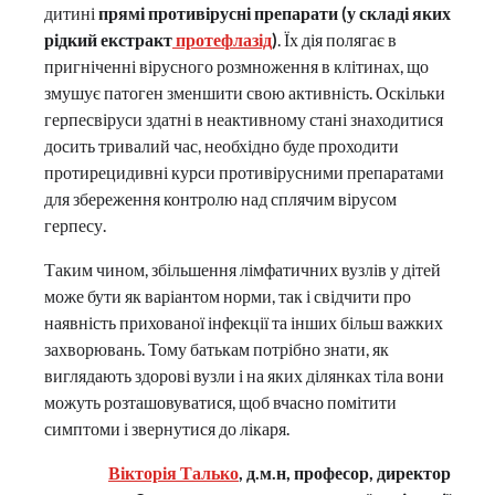
дитині
прямі противірусні препарати (у складі яких
рідкий екстракт
протефлазід
)
. Їх дія полягає в
пригніченні вірусного розмноження в клітинах, що
змушує патоген зменшити свою активність. Оскільки
герпесвіруси здатні в неактивному стані знаходитися
досить тривалий час, необхідно буде проходити
протирецидивні курси противірусними препаратами
для збереження контролю над сплячим вірусом
герпесу.
Таким чином, збільшення лімфатичних вузлів у дітей
може бути як варіантом норми, так і свідчити про
наявність прихованої інфекції та інших більш важких
захворювань. Тому батькам потрібно знати, як
виглядають здорові вузли і на яких ділянках тіла вони
можуть розташовуватися, щоб вчасно помітити
симптоми і звернутися до лікаря.
Вікторія Талько
, д.м.н, професор, директор