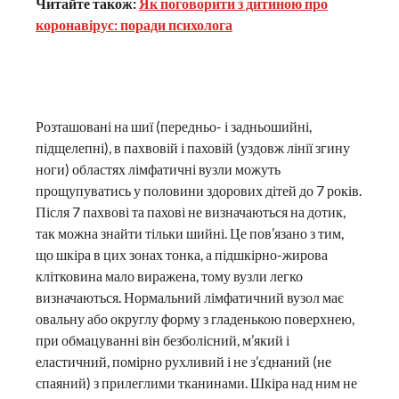
Читайте також:
Як поговорити з дитиною про
коронавірус: поради психолога
Розташовані на шиї (передньо- і задньошийні,
підщелепні), в пахвовій і паховій (уздовж лінії згину
ноги) областях лімфатичні вузли можуть
прощупуватись у половини здорових дітей до 7 років.
Після 7 пахвові та пахові не визначаються на дотик,
так можна знайти тільки шийні. Це пов’язано з тим,
що шкіра в цих зонах тонка, а підшкірно-жирова
клітковина мало виражена, тому вузли легко
визначаються. Нормальний лімфатичний вузол має
овальну або округлу форму з гладенькою поверхнею,
при обмацуванні він безболісний, м’який і
еластичний, помірно рухливий і не з’єднаний (не
спаяний) з прилеглими тканинами. Шкіра над ним не