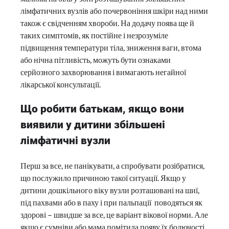
лімфатичних вузлів або почервоніння шкіри над ними
також є свідченням хвороби. На додачу поява ще й
таких симптомів, як постійне і незрозуміле
підвищення температури тіла, зниження ваги, втома
або нічна пітливість, можуть бути ознаками
серйозного захворювання і вимагають негайної
лікарської консультації.
Що робити батькам, якщо вони
виявили у дитини збільшені
лімфатичні вузли
Перш за все, не панікувати, а спробувати розібратися,
що послужило причиною такої ситуації. Якщо у
дитини дошкільного віку вузли розташовані на шиї,
під пахвами або в паху і при пальпації поводяться як
здорові – швидше за все, це варіант вікової норми. Але
якщо є сумніви або мама помітила появу їх болючості