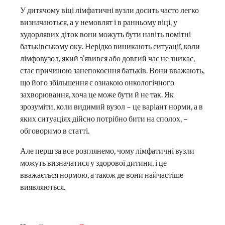
У дитячому віці лімфатичні вузли досить часто легко
визначаються, а у немовлят і в ранньому віці, у
худорлявих діток вони можуть бути навіть помітні
батьківському оку. Нерідко виникають ситуації, коли
лімфовузол, який з’явився або довгий час не зникає,
стає причиною занепокоєння батьків. Вони вважають,
що його збільшення є ознакою онкологічного
захворювання, хоча це може бути й не так. Як
зрозуміти, коли видимий вузол – це варіант норми, а в
яких ситуаціях дійсно потрібно бити на сполох, –
обговоримо в статті.
Але перш за все розглянемо, чому лімфатичні вузли
можуть визначатися у здорової дитини, і це
вважається нормою, а також де вони найчастіше
виявляються.