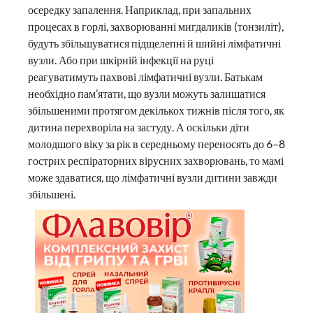
осередку запалення. Наприклад, при запальних
процесах в горлі, захворюванні мигдаликів (тонзиліт),
будуть збільшуватися підщелепні й шийні лімфатичні
вузли. Або при шкірній інфекції на руці
реагуватимуть пахвові лімфатичні вузли. Батькам
необхідно пам’ятати, що вузли можуть залишатися
збільшеними протягом декількох тижнів після того, як
дитина перехворіла на застуду. А оскільки діти
молодшого віку за рік в середньому переносять до 6–8
гострих респіраторних вірусних захворювань, то мамі
може здаватися, що лімфатичні вузли дитини завжди
збільшені.