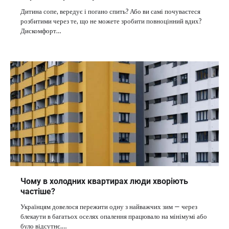
Дитина сопе, вередує і погано спить? Або ви самі почуваєтеся
розбитими через те, що не можете зробити повноцінний вдих?
Дискомфорт…
Чому в холодних квартирах люди хворіють
частіше?
Українцям довелося пережити одну з найважчих зим — через
блекаути в багатьох оселях опалення працювало на мінімумі або
було відсутнє.…