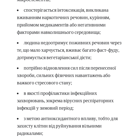
спостерігається інтоксикація, викликана
вживанням наркотичних речовин, курінням,
прийомом медикаментів або негативними
факторами навколишнього середовища;
людина недоотримує поживних речовин через
те, що мало харчується, вживає багато фаст-фуду,
дотримується вегетаріанської дієти;
потрібно відновлення сил після перенесеної
хвороби, сильних фізичних навантажень або
важкого стресового стану;
в якості профілактики інфекційних
захворювань, зокрема вірусних респіраторних
інфекцій у зимовий період;
з метою антиоксидантного впливу, тобто для
захисту клітин від руйнування вільними
радикалами;