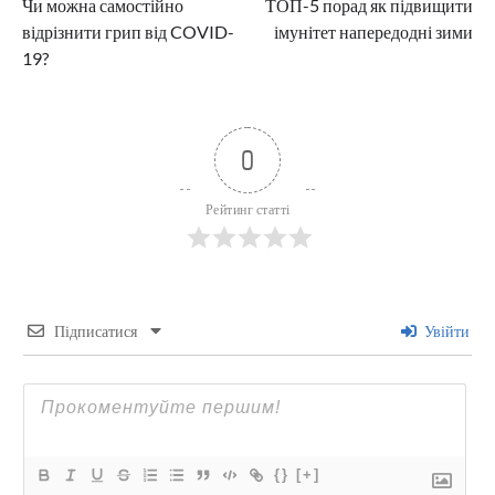
Чи можна самостійно
ТОП-5 порад як підвищити
записів
відрізнити грип від COVID-
імунітет напередодні зими
19?
0
Рейтинг статті
Підписатися
Увійти
{}
[+]