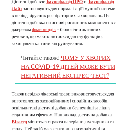
Дієтичні добавчи
Імунофлазід ПРО
та
Імунофлазід
Лайт
застосовують для нормалізації імунної системи
в період вірусних респіраторних захворювань. Ця
дієтична добавка на основі рослинних компонентів є
джерелом
флавоноїдів
– біологічно активних
речовин, що мають антиоксидантну функцію,
захищаючи клітини від руйнування.
Читайте також:
ЧОМУ У ХВОРИХ
НА COVІD-19 ДІТЕЙ МОЖЕ БУТИ
НЕГАТИВНИЙ ЕКСПРЕС-ТЕСТ?
Також нерідко лікарські трави використовується для
виготовлення заспокійливих і снодійних засобів,
оскільки такі дієтичні добавки безпечніші за ліки з
седативним ефектом. Наприклад, дієтична добавка
Вітасед
містить екстракти валеріани, пустирника та
глоду. Цей засіб має седативні, спазмолітичні та