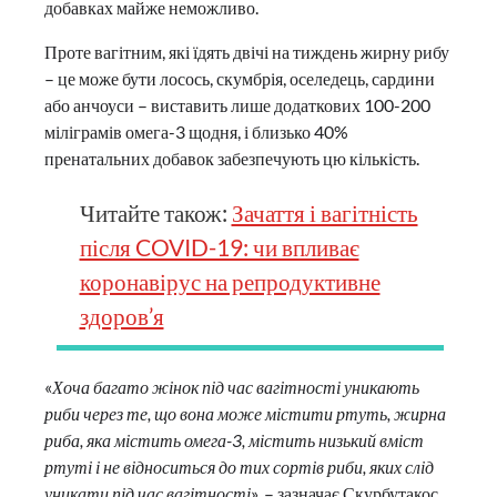
добавках майже неможливо.
Проте вагітним, які їдять двічі на тиждень жирну рибу
– це може бути лосось, скумбрія, оселедець, сардини
або анчоуси – виставить лише додаткових 100-200
міліграмів омега-3 щодня, і близько 40%
пренатальних добавок забезпечують цю кількість.
Читайте також:
Зачаття і вагітність
після COVID-19: чи впливає
коронавірус на репродуктивне
здоров’я
«
Хоча багато жінок під час вагітності уникають
риби через те, що вона може містити ртуть, жирна
риба, яка містить омега-3, містить низький вміст
ртуті і не відноситься до тих сортів риби, яких слід
уникати під час вагітності
», – зазначає Скурбутакос.