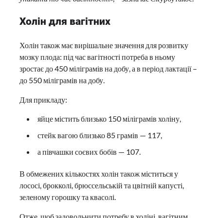
Холін для вагітних
Холін також має вирішальне значення для розвитку
мозку плода: під час вагітності потреба в ньому
зростає до 450 міліграмів на добу, а в період лактації –
до 550 міліграмів на добу.
Для прикладу:
яйце містить близько 150 міліграмів холіну,
стейк вагою близько 85 грамів — 117,
а півчашки соєвих бобів — 107.
В обмежених кількостях холін також міститься у
лососі, брокколі, брюссельській та цвітній капусті,
зеленому горошку та квасолі.
Отже, щоб задовольнити потребу в холіні, вагітним