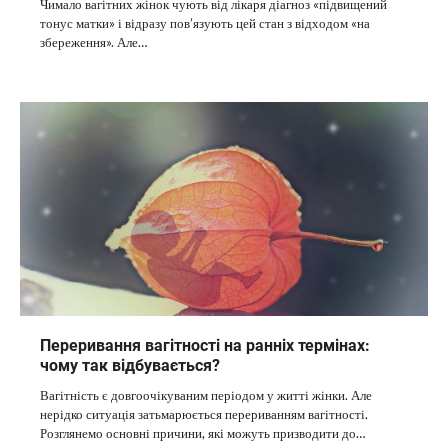
Чимало вагітних жінок чують від лікаря діагноз «підвищений
тонус матки» і відразу пов’язують цей стан з відходом «на
збереження». Але…
Переривання вагітності на ранніх термінах:
чому так відбувається?
Вагітність є довгоочікуваним періодом у житті жінки. Але
нерідко ситуація затьмарюється перериванням вагітності.
Розглянемо основні причини, які можуть призводити до…