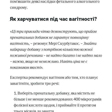
пом’якшити деякі наслідки фетального алкогольного
синдрому.
Як харчуватися під час вагітності?
«
Ці три приклади чітко демонструють, що прийом
пренатальних добавок не гарантує повноцінну
вагітність
, – резюмує Мері Скурбутакос. –
Знайти
найкращу добавку з потрібною кількістю кожної
поживної речовини – не надто багато і не надто мало
– важко, якщо не неможливо. Навіть ціна не є
показником якості
».
Експертка рекомендує вагітним або тим, хто планує
завагітніти, зробити три речі:
Виберіть пренатальну добавку, яка містить не
більше і не менше рекомендованих 400 мікрограмів
фолієвої кислоти щодня, і приймайте її протягом
трьох місяців до зачаття.