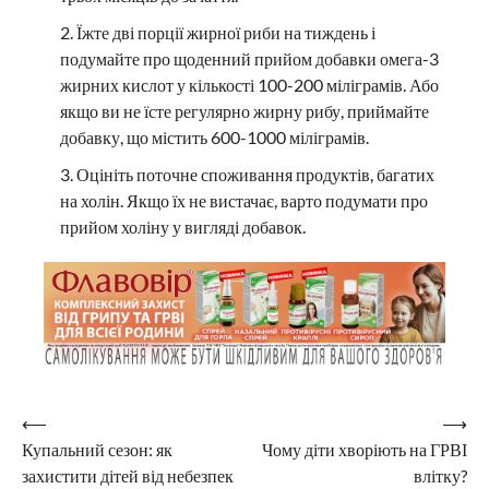
Їжте дві порції жирної риби на тиждень і
подумайте про щоденний прийом добавки омега-3
жирних кислот у кількості 100-200 міліграмів. Або
якщо ви не їсте регулярно жирну рибу, приймайте
добавку, що містить 600-1000 міліграмів.
Оцініть поточне споживання продуктів, багатих
на холін. Якщо їх не вистачає, варто подумати про
прийом холіну у вигляді добавок.
Навігація
⟵
⟶
Купальний сезон: як
Чому діти хворіють на ГРВІ
записів
захистити дітей від небезпек
влітку?