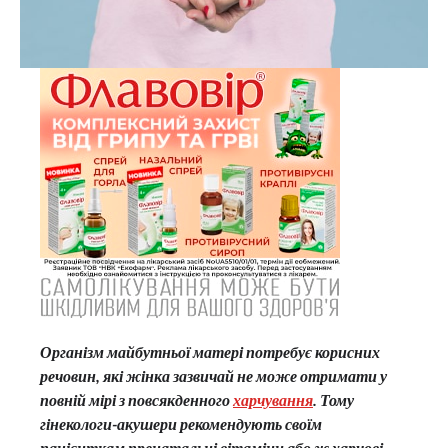
Організм майбутньої матері потребує корисних
речовин, які жінка зазвичай не може отримати у
повній мірі з повсякденного
харчування
. Тому
гінекологи-акушери рекомендують своїм
пацієнткам пренатальні вітаміни або ж харчові