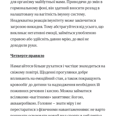
для організму майбутньої мами. Приводячи до змін в
гормональному фоні, він здатний вносити розлад в
налаштовану на вагітність імунну систему.
Неадекватна реакція імунітету може закінчитися
загрозою викидня. Тому абстрагуйтеся від усього, що
викликає негативні емоції, займіться улюбленою
справою або здійсніть давню мрію, до якої не
доходили руки.
Четверте правило
Намагайтеся більше рухатися і частіше знаходиться на
свіжому повітрі. Щоденні прогулянки добре
впливають на емоційний стан, а також покращують
кровообіг до дитини та надходження необхідних їй
поживних речовин і кисню. Можна займатися
всілякими «вагітними» заняттями: йогою,
аквааеробікою. Головне – знати міру і не
перестаратися з фізичними навантаженнями: не варто
починати освоювати новий вид спорту в цей період.