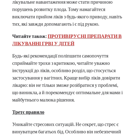
лікувальне навантаження може стати причиною
порушень розвитку плода. Тому намагайтеся
виключати прийом ліків з будь-якого приводу, навіть
тих, які завжди допомагають і є під рукою.
Читайте також:
ПРОТИВІРУСНІ ПРЕПАРАТИ В
ЛІКУВАННІ ГРВІ У ДІТЕЙ
Будь-які рекомендації поліпшити самопочуття
сприймайте трохи з критикою, читайте уважно
інструкції до ліків, особливо розділ, що стосується
застосування у вагітних. Краще вибір ліків довірити
лікарю: він не тільки зможе розібратися у проблемі,
що виникла, а й порекомендує оптимальне для мами і
майбутнього малюка рішення.
Третє правило
Уникайте стресових ситуацій. Не секрет, що стрес є
винуватцем багатьох бід. Особливо він небезпечний