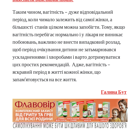
Таким чином, вагітність – дуже відповідальний
період, коли чимало залежить від самої жінки, а
більшості станів цілком можна запобігти. Тому, якщо
вагітність перебігає нормально і у лікаря не виникає
побоювань, важливо не внести випадковий розлад,
щоб період очікування дитини не затьмарювався
ускладненнями і хворобами і варто дотримуватися
цих простих рекомендацій. Адже, вагітність –
яскравий період в житті кожної жінки, що
запам’ятовується на все життя.
Галина Бут