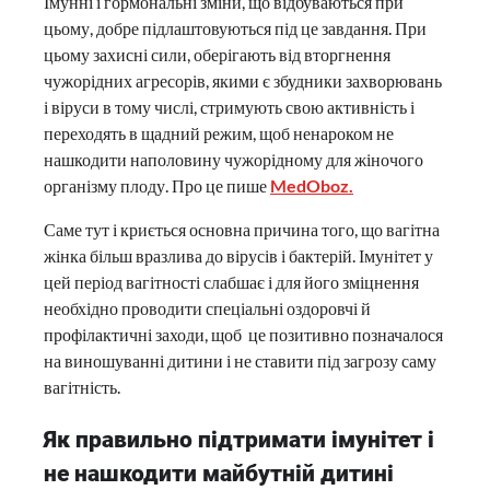
Імунні і гормональні зміни, що відбуваються при
цьому, добре підлаштовуються під це завдання. При
цьому захисні сили, оберігають від вторгнення
чужорідних агресорів, якими є збудники захворювань
і віруси в тому числі, стримують свою активність і
переходять в щадний режим, щоб ненароком не
нашкодити наполовину чужорідному для жіночого
організму плоду. Про це пише
MedOboz.
Саме тут і криється основна причина того, що вагітна
жінка більш вразлива до вірусів і бактерій. Імунітет у
цей період вагітності слабшає і для його зміцнення
необхідно проводити спеціальні оздоровчі й
профілактичні заходи, щоб це позитивно позначалося
на виношуванні дитини і не ставити під загрозу саму
вагітність.
Як правильно підтримати імунітет і
не нашкодити майбутній дитині