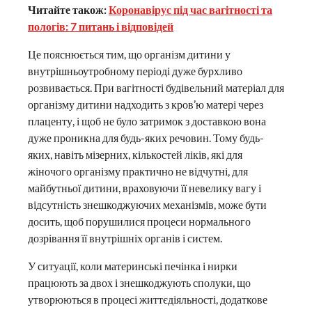
Читайте також:
Коронавірус під час вагітності та
пологів: 7 питань і відповідей
Це пояснюється тим, що організм дитини у
внутрішньоутробному періоді дуже бурхливо
розвивається. При вагітності будівельний матеріал для
організму дитини надходить з кров’ю матері через
плаценту, і щоб не було затримок з доставкою вона
дуже проникна для будь-яких речовин. Тому будь-
яких, навіть мізерних, кількостей ліків, які для
жіночого організму практично не відчутні, для
майбутньої дитини, враховуючи її невелику вагу і
відсутність знешкоджуючих механізмів, може бути
досить, щоб порушилися процеси нормального
дозрівання її внутрішніх органів і систем.
У ситуації, коли материнські печінка і нирки
працюють за двох і знешкоджують сполуки, що
утворюються в процесі життєдіяльності, додаткове