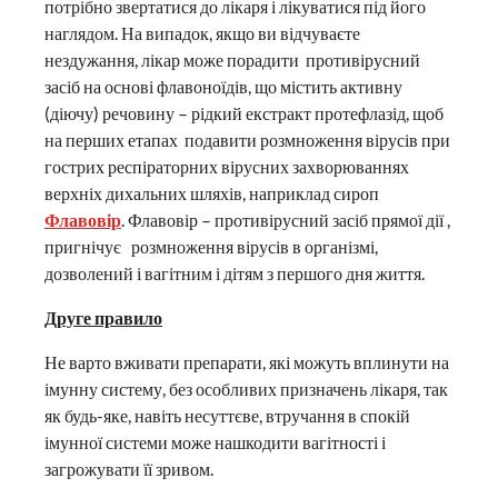
потрібно звертатися до лікаря і лікуватися під його
наглядом. На випадок, якщо ви відчуваєте
нездужання, лікар може порадити противірусний
засіб на основі флавоноїдів, що містить активну
(діючу) речовину – рідкий екстракт протефлазід, щоб
на перших етапах подавити розмноження вірусів при
гострих респіраторних вірусних захворюваннях
верхніх дихальних шляхів, наприклад сироп
Флавовір
. Флавовір – противірусний засіб прямої дії ,
пригнічує розмноження вірусів в організмі,
дозволений і вагітним і дітям з першого дня життя.
Друге правило
Не варто вживати препарати, які можуть вплинути на
імунну систему, без особливих призначень лікаря, так
як будь-яке, навіть несуттєве, втручання в спокій
імунної системи може нашкодити вагітності і
загрожувати її зривом.