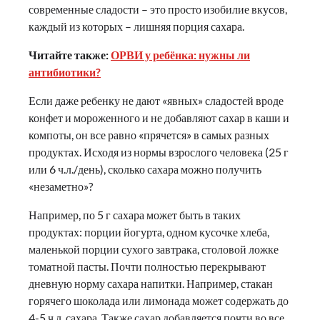
современные сладости – это просто изобилие вкусов,
каждый из которых – лишняя порция сахара.
Читайте также:
ОРВИ у ребёнка: нужны ли
антибиотики?
Если даже ребенку не дают «явных» сладостей вроде
конфет и мороженного и не добавляют сахар в каши и
компоты, он все равно «прячется» в самых разных
продуктах. Исходя из нормы взрослого человека (25 г
или 6 ч.л./день), сколько сахара можно получить
«незаметно»?
Например, по 5 г сахара может быть в таких
продуктах: порции йогурта, одном кусочке хлеба,
маленькой порции сухого завтрака, столовой ложке
томатной пасты. Почти полностью перекрывают
дневную норму сахара напитки. Например, стакан
горячего шоколада или лимонада может содержать до
4-5 ч.л. сахара. Также сахар добавляется почти во все