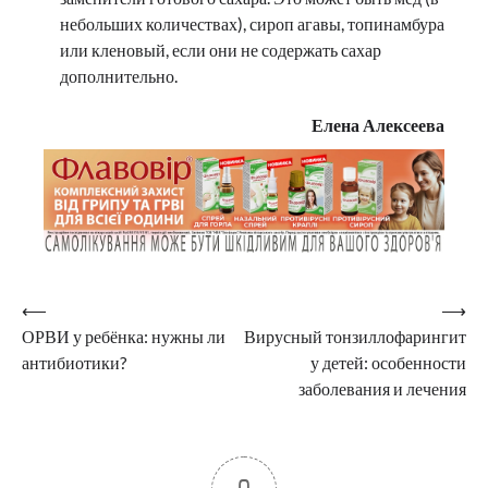
небольших количествах), сироп агавы, топинамбура
или кленовый, если они не содержать сахар
дополнительно.
Елена Алексеева
Навигация
⟵
⟶
ОРВИ у ребёнка: нужны ли
Вирусный тонзиллофарингит
по
антибиотики?
у детей: особенности
записям
заболевания и лечения