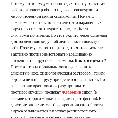
Потому что вирус уже попал в дыхательную систему
ребенка и вовсю работает над воспроизведением
многочисленной армии своих копий. Пока что
симптомов еще нет, но это значит, что наращенных
вирусных сил пока недостаточно, чтобы эти
симптомы появились. Но это пока что, через один-два
дня последствия вирусной деятельности покажут
себя. Поэтому не стоит не дожидаться этого момента,
а активно противодействовать наращиванию
численности вирусного потомства.
Как это сделать?
После контакта с больным можно увлажнить
слизистую носа физиологическим раствором, таким
образом не дать вирусу прикрепится к слизистой. По
назначению врача можно сразу принимать
противовирусный препарат
Флавовир
сироп (в
составе которого жидкий экстракт протефлазид). Его
действие заключается в блокировании способности
вируса размножаться в клетках респираторного
тракта. И чем раньше ребенку будет назначен