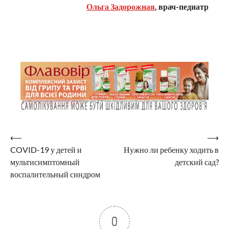
Ольга Задорожная
, врач-педиатр
Навигация
⟵
⟶
COVID-19 у детей и
Нужно ли ребенку ходить в
по
мультисимптомный
детский сад?
записям
воспалительный синдром
0