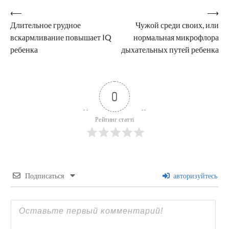
Навигация
⟵
⟶
Длительное грудное
Чужой среди своих, или
по
вскармливание повышает IQ
нормальная микрофлора
записям
ребенка
дыхательных путей ребенка
0
Рейтинг статті
Подписаться
авторизуйтесь