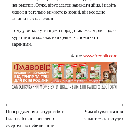
нанометрів. Отже, вірус здатен заражати яйця, і навіть
якщо ви ретельно вимиєте їх ззовні, він все одно
залишиться всередині.
Тому у випадку з яйцями поради такі ж самі, як і щодо
курятини та молока: найкраще їх споживати
вареними.
Фото:
www.freepik.com
Навігація
⟵
⟶
Попередження для туристів: в
Чим лікуватися при
записів
Італії та Іспанії виявлено
симптомах застуди?
смертельно небезпечний