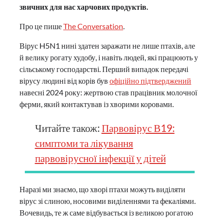
звичних для нас харчових продуктів.
Про це пише
The Conversation
.
Вірус H5N1 нині здатен заражати не лише птахів, але
й велику рогату худобу, і навіть людей, які працюють у
сільському господарстві. Перший випадок передачі
вірусу людині від корів був
офіційно підтверджений
навесні 2024 року: жертвою став працівник молочної
ферми, який контактував із хворими коровами.
Читайте також:
Парвовірус В19:
симптоми та лікування
парвовірусної інфекції у дітей
Наразі ми знаємо, що хворі птахи можуть виділяти
вірус зі слиною, носовими виділеннями та фекаліями.
Вочевидь, те ж саме відбувається із великою рогатою