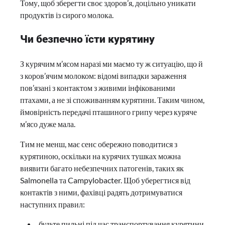
Тому, щоб зберегти своє здоров’я, доцільно уникати
продуктів із сирого молока.
Чи безпечно їсти курятину
З курячим м’ясом наразі ми маємо ту ж ситуацію, що й
з коров’ячим молоком: відомі випадки зараження
пов’язані з контактом з живими інфікованими
птахами, а не зі споживанням курятини. Таким чином,
ймовірність передачі пташиного грипу через куряче
м’ясо дуже мала.
Тим не менш, має сенс обережно поводитися з
курятиною, оскільки на курячих тушках можна
виявити багато небезпечних патогенів, таких як
Salmonella та Campylobacter. Щоб уберегтися від
контактів з ними, фахівці радять дотримуватися
наступних правил:
будьте пильні під час транспортування курятини