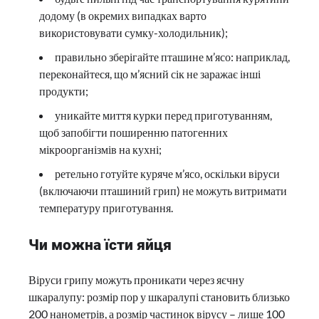
додому (в окремих випадках варто
використовувати сумку-холодильник);
правильно зберігайте пташине м’ясо: наприклад,
переконайтеся, що м’ясний сік не заражає інші
продукти;
уникайте миття курки перед приготуванням,
щоб запобігти поширенню патогенних
мікроорганізмів на кухні;
ретельно готуйте куряче м’ясо, оскільки віруси
(включаючи пташиний грип) не можуть витримати
температуру приготування.
Чи можна їсти яйця
Віруси грипу можуть проникати через яєчну
шкаралупу: розмір пор у шкаралупі становить близько
200 нанометрів, а розмір частинок вірусу – лише 100