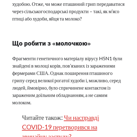
худобою. Отже, чи може пташиний грип передаватися
через сільськогосподарські продукти – такі, як м’ясо
птиці або худоби, яйця та молоко?
Що робити з «молочкою»
Фрагменти генетичного матеріалу вірусу H5N1 були
знайдені в молоці корів, пов’язаних із зараженими
фермерами США. Однак поширення пташиного
грипу серед великої рогатої худоби і, можливо, серед
людей, ймовірно, було спричинене контактом із
зараженим доїльним обладнанням, а не самим
молоком.
Читайте також:
Чи насправді
COVID-19 перетворився на
звичайну застуду?