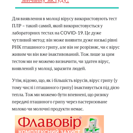
Для виявлення в молоці вірусу використовують тест
ПЛР – такий самий, який використовується у
лабораторних тестах на COVID-19. Це дуже
чутливий метод: він може виявити дуже низькі рівні
РНК пташиного грипу, але він не розрізняє, чи є вірус
живим чи він вже інактивований. Тож лише за цим
тестом ми не можемо визначити, чи здатен вірус,
виявлений у молоці, заразити людей.
Утім, відомо, що, як і більшість вірусів, вірус грипу (у
тому числі і пташиного грипу) інактивується під дією
тепла. Тож ми можемо бути впевнені, що ризику
передачі пташиного грипу через пастеризоване
молоко чи молочні продукти немає.