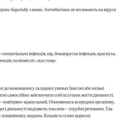
ладнює боротьбу з ними. Антибіотики не впливають на віруси
-синцитіальна інфекція, кір, бокавірусна інфекція, краснуха,
екція, поліомієліт, сказ тощо.
ані до виживання у складних умовах (високі або низькі
атні самостійно забезпечити собі всі етапи життєдіяльності.
– повітряно-крапельний. Опиняючись всередині організму,
цесі діяльності виділяють токсини – отруйні речовини. Так
у кишківнику людини. Більшість із них корисні.