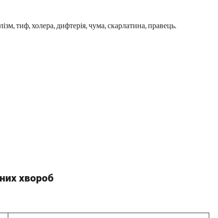
ізм, тиф, холера, дифтерія, чума, скарлатина, правець.
ьних хвороб