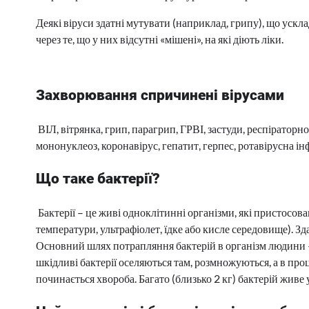
Деякі віруси здатні мутувати (наприклад, грипу), що уск
через те, що у них відсутні «мішені», на які діють ліки.
Захворювання спричинені вірусами
ВІЛ, вітрянка, грип, парагрип, ГРВІ, застуди, респіраторно
мононуклеоз, коронавірус, гепатит, герпес, ротавірусна інф
Що таке бактерії?
Бактерії – це живі одноклітинні організми, які пристосов
температури, ультрафіолет, їдке або кисле середовище). Зд
Основний шлях потрапляння бактерій в організм людини 
шкідливі бактерії оселяються там, розмножуються, а в про
починається хвороба. Багато (близько 2 кг) бактерій живе 