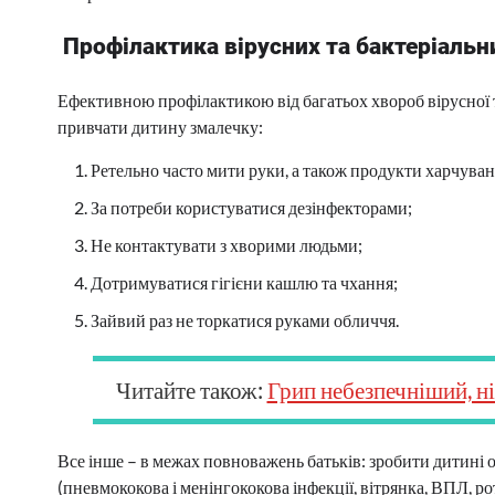
Профілактика вірусних та бактеріальн
Ефективною профілактикою від багатьох хвороб вірусної т
привчати дитину змалечку:
Ретельно часто мити руки, а також продукти харчуван
За потреби користуватися дезінфекторами;
Не контактувати з хворими людьми;
Дотримуватися гігієни кашлю та чхання;
Зайвий раз не торкатися руками обличчя.
Читайте також:
Грип небезпечніший, ні
Все інше – в межах повноважень батьків: зробити дитині
(пневмококова і менінгококова інфекції, вітрянка, ВПЛ, р