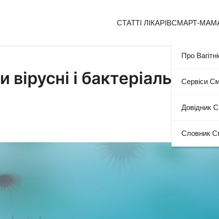
СТАТТІ ЛІКАРІВ
СМАРТ-МАМ
Про Вагітні
вірусні і бактеріальні
Сервіси С
Довідник 
Словник С