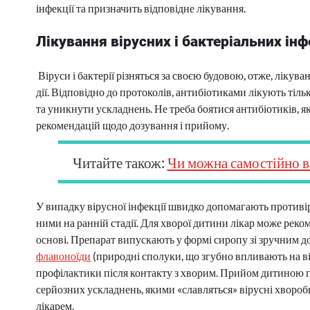
інфекції та призначить відповідне лікування.
Лікування
вірусних і бактеріальних інф
Віруси і бактерії різняться за своєю будовою, отже, лікув
дії. Відповідно до протоколів, антибіотиками лікують тіл
та уникнути ускладнень. Не треба боятися антибіотиків, я
рекомендацій щодо дозування і прийому.
Читайте також:
Чи можна самостійно в
У випадку вірусної інфекції швидко допомагають противі
ними на ранній стадії. Для хворої дитини лікар може рек
основі. Препарат випускають у формі сиропу зі зручним до
флавоноїди
(природні сполуки, що згубно впливають на ві
профілактики після контакту з хворим. Прийом дитиною 
серйозних ускладнень, якими «славляться» вірусні хвороби
лікарем.