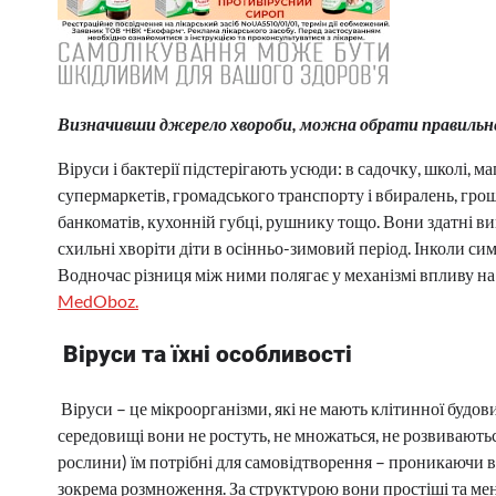
Визначивши джерело хвороби, можна обрати правильне
Віруси і бактерії підстерігають усюди: в садочку, школі, ма
супермаркетів, громадського транспорту і вбиралень, гро
банкоматів, кухонній губці, рушнику тощо. Вони здатні в
схильні хворіти діти в осінньо-зимовий період. Інколи си
Водночас різниця між ними полягає у механізмі впливу на
MedOboz.
Віруси та їхні особливості
Віруси – це мікроорганізми, які не мають клітинної будов
середовищі вони не ростуть, не множаться, не розвиваютьс
рослини) їм потрібні для самовідтворення – проникаючи в к
зокрема розмноження. За структурою вони простіші та менш