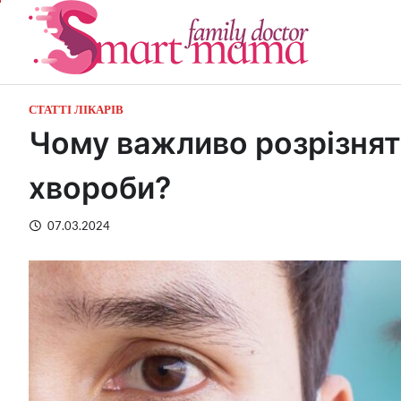
Перейти
до
вмісту
СТАТТІ ЛІКАРІВ
Чому важливо розрізняти 
хвороби?
07.03.2024