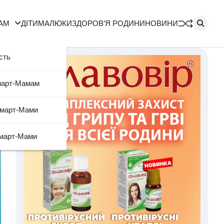
АМ
ДІТИ
МАЛЮКИ
ЗДОРОВ’Я РОДИНИ
НОВИНИ
сть
март-Мамам
Смарт-Мами
март-Мами