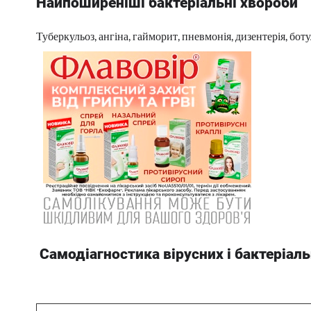
Найпоширеніші бактеріальні хвороби
Туберкульоз, ангіна, гайморит, пневмонія, дизентерія, ботул
Самодіагностика вірусних і бактеріал