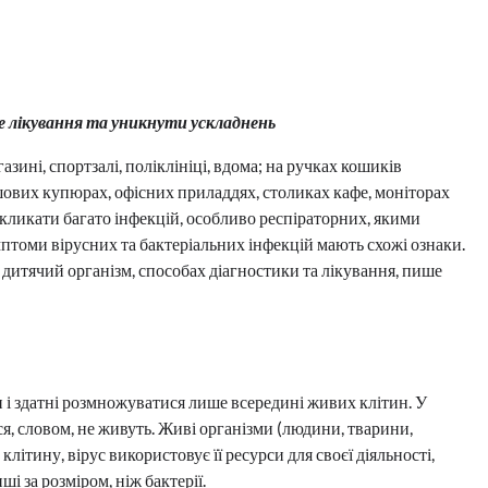
 лікування та уникнути ускладнень
газині, спортзалі, поліклініці, вдома; на ручках кошиків
шових купюрах, офісних приладдях, столиках кафе, моніторах
икликати багато інфекцій, особливо респіраторних, якими
мптоми вірусних та бактеріальних інфекцій мають схожі ознаки.
 дитячий організм, способах діагностики та лікування, пише
и і здатні розмножуватися лише всередині живих клітин. У
я, словом, не живуть. Живі організми (людини, тварини,
літину, вірус використовує її ресурси для своєї діяльності,
і за розміром, ніж бактерії.