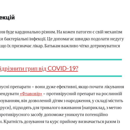
екцій
ання буде кардинально різним. На кожен патоген є свій механізм
ьки бактеріальні інфекції. Це допомагає швидко подолати недугу
кщо їх призначає лікар. Батькам важливо чітко дотримуватися
ідрізнити грип від COVID-19?
русні препарати – вони дуже ефективні, якщо почати лікування
омендувати
«Флавовір»
– противірусний препарат на рослинній
зуванням, він дозволений дітям з народження, у складі містить
руси), підходять для тривалого вживання (наприклад, з метою
противірусного засобу допоможе уникнути потенційно
. Кратність дозування та курс прийому визначається разом із