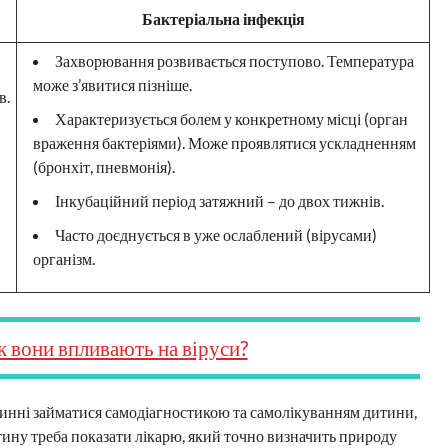
Бактеріальна інфекція
Захворювання розвивається поступово. Температура
може з’явитися пізніше.
в.
Характеризується болем у конкретному місці (орган
враження бактеріями). Може проявлятися ускладненням
(бронхіт, пневмонія).
Інкубаційний період затяжний – до двох тижнів.
Часто доєднується в уже ослаблений (вірусами)
організм.
к вони впливають на віруси?
винні займатися самодіагностикою та самолікуванням дитини,
тину треба показати лікарю, який точно визначить природу