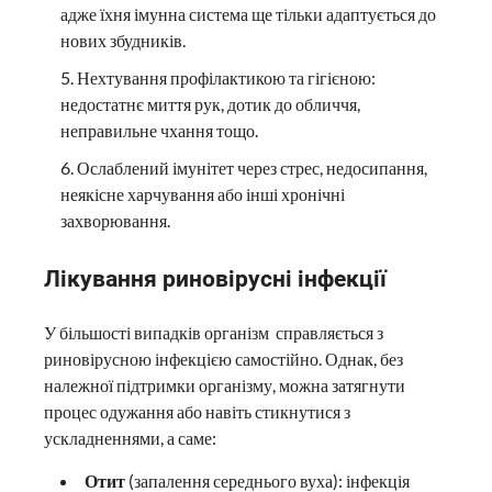
адже їхня імунна система ще тільки адаптується до
нових збудників.
Нехтування профілактикою та гігієною:
недостатнє миття рук, дотик до обличчя,
неправильне чхання тощо.
Ослаблений імунітет через стрес, недосипання,
неякісне харчування або інші хронічні
захворювання.
Лікування риновірусні інфекції
У більшості випадків організм справляється з
риновірусною інфекцією самостійно. Однак, без
належної підтримки організму, можна затягнути
процес одужання або навіть стикнутися з
ускладненнями, а саме:
Отит
(запалення середнього вуха): інфекція