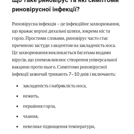
риновірусної інфекції?
Риновірусна інфекція – це інфекційне захворювання,
що вражає верхні дихальні шляхи, зокрема ніс та
горло. Простими словами, риновірус часто стає
причиною застуди з акцентом на закладеність носа.
Це захворювання викликається багатьма видами
вірусів, що унеможливлює створення універсальної
вакцини проти нього. Симптоми риновірусної
інфекції зазвичай тривають 7–10 днів і включають:
закладеність і набряклість носа,
нежить,
першіння горла,
чхання,
невелике підвищення температури,