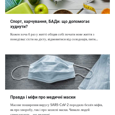
Спорт, харчування, БАДи: що допомогає
худнути?
Кожен хоча б раз у житті обіцяв собі почати нове життя з
понеділка: сісти на дієту, відмовитися від солодощів, пити…
Правда і міфи про медичні маски
Масове поширення вирусу SARS-CoV-2 породило безліч міфів,
як про хворобу, так і про захисні маски. Чимало людей
стверджують, що медичні…