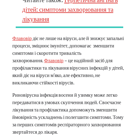
дітей: симптоми захворювання та
лікування
Флавовір
діє не лише на віруси, але й знижує запальні
процеси, зміцнює імунітет, допомагає зменшити
симптоми і скоротити тривалість
захворювання.
Флавовір
– це надійний засіб для
профілактики та лікування вірусних інфекцій у дітей,
який діє на віруси м’яко, але ефективно, не
викликаючи стійкості вірусів.
Риновірусна інфекція восени й узимку може легко
передаватися в умовах скупчення людей. Своєчасне
лікування та профілактика допоможуть зменшити
ймовірність ускладнень і полегшити симптоми. Тому
за перших симптомів респіраторного захворювання
звертайтеся до лікаря.