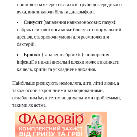
поширюється через євстахієві труби до середнього
вуха, викликаючи біль та дискомфорт.
Синусит
(запалення навколоносових пазух):
набряк слизової носа може блокувати нормальний
дренаж, створюючи умови для розмноження
бактерій.
Бронхіт
(запалення бронхів): поширення
інфекції в нижні дихальні шляхи може викликати
кашель, хрипи та ускладнене дихання.
Найбільше ризикують немовлята, діти, літні люди, а
також особи з хронічними захворюваннями,
ослабленим імунітетом чи дихальними проблемами,
такими як астма.