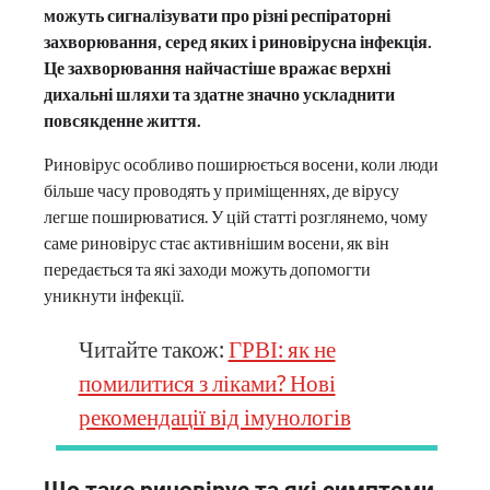
можуть сигналізувати про різні респіраторні
захворювання, серед яких і риновірусна інфекція.
Це захворювання найчастіше вражає верхні
дихальні шляхи та здатне значно ускладнити
повсякденне життя.
Риновірус особливо поширюється восени, коли люди
більше часу проводять у приміщеннях, де вірусу
легше поширюватися. У цій статті розглянемо, чому
саме риновірус стає активнішим восени, як він
передається та які заходи можуть допомогти
уникнути інфекції.
Читайте також:
ГРВІ: як не
помилитися з ліками? Нові
рекомендації від імунологів
Що таке риновірус та які симптоми