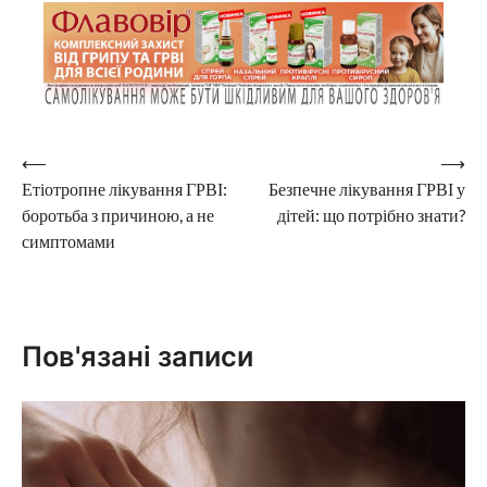
Навігація
⟵
⟶
Етіотропне лікування ГРВІ:
Безпечне лікування ГРВІ у
записів
боротьба з причиною, а не
дітей: що потрібно знати?
симптомами
Пов'язані записи