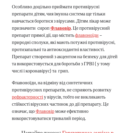
Особливо доцільно приймати противірусні
препарати дітям, чия імунна система ще тільки
навчається боротися з вірусами. Дітям лікар може
призначити сироп
Флавовір
. Це противірусний
препарат прямої дії, що містить
флавоноїди
–
природні сполуки, які мають потужні противірусні,
протизапальні та антиоксидантні властивості.
Препарат створений з акцентом на безпеку для дітей
та використовується для боротьби з ГРВІ ( у тому
числі і коронавірус) та грип.
Флавоноїди, на відміну від синтетичних
противірусних препаратів, не сприяють розвитку
рефрактерності
у вірусів, тобто не викликають
стійкості вірусних частинок до дії препарату. Це
означає, що
Флавовір
може ефективно
використовуватися тривалий період.
Читайте також:
Герпетична ангіна в