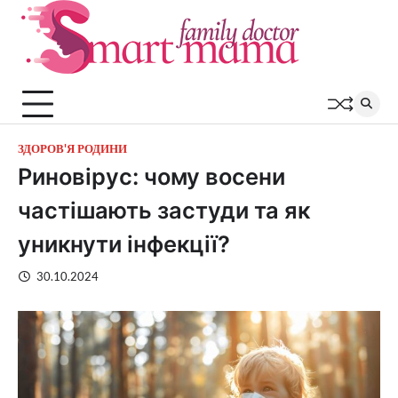
Перейти
до
вмісту
ЗДОРОВ'Я РОДИНИ
Риновірус: чому восени
частішають застуди та як
уникнути інфекції?
30.10.2024