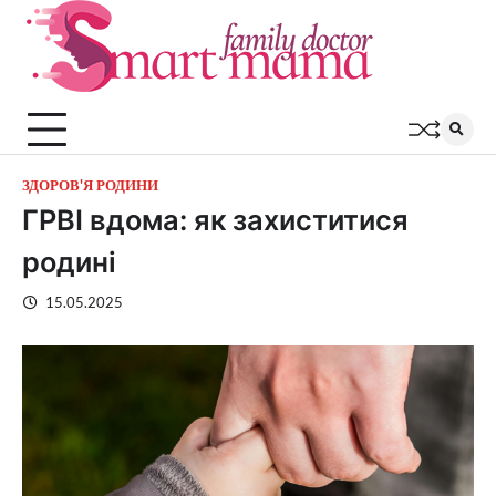
Перейти
до
вмісту
ЗДОРОВ'Я РОДИНИ
ГРВІ вдома: як захиститися
родині
15.05.2025