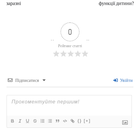
заразні
функції дитини?
0
Рейтинг статті
Підписатися
Увійти
{}
[+]