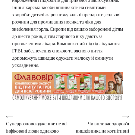
Інші лікарські засоби впливають на симптоми
хвороби: дитячі жарознижувальні препарати, сольові
розчини для промивання носика та ліки для
знеболення горла. Сиропи від кашлю заборонені дітям
до шести років, дітям старшого віку дають за
призначенням лікаря. Комплексний підхід лікування
ГРВІ, забезпечення спокою та рясного пиття
допоможуть швидше одужати малюку й оминути
ускладнення.
Навігація
⟵
⟶
Суперрозповсюдження: не всі
Чи впливає здоров’я
записів
інфіковані люди однаково
кишківника на когнітивні