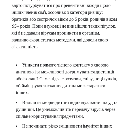
варто потурбуватися про превентивні заходи щодо
інших членів сім’ї, особливо з категорії ризику:
братиків або сестричок віком до 5 років, родичів віком
65+ років. Поки науковці не винайшли таких пігулок,
які б не давали вірусам проникати в організм,
важливо скористатися методами, які довели свою
ефективність:
Уникати прямого тісного контакту з хворою
дитиною і за можливості дотримуватися дистанції
або ізоляції. Саме під час розмови, співу, поцілунків,
обіймів, рукостискання дитина може заразити
інших.
Виділити хворій дитині індивідуальний посуд та
рушники. Це унеможливить передачу вірусів через
спільне користування предметами.
Не починати різко зміцнювати імунітет інших