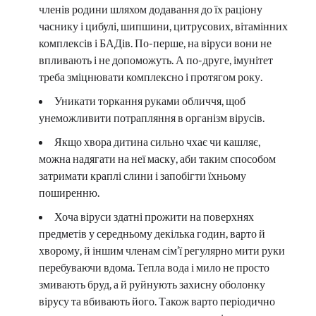
членів родини шляхом додавання до їх раціону
часнику і цибулі, шипшини, цитрусових, вітамінних
комплексів і БАДів. По-перше, на віруси вони не
впливають і не допоможуть. А по-друге, імунітет
треба зміцнювати комплексно і протягом року.
Уникати торкання руками обличчя, щоб
унеможливити потрапляння в організм вірусів.
Якщо хвора дитина сильно чхає чи кашляє,
можна надягати на неї маску, аби таким способом
затримати краплі слини і запобігти їхньому
поширенню.
Хоча віруси здатні прожити на поверхнях
предметів у середньому декілька годин, варто й
хворому, й іншим членам сім’ї регулярно мити руки
перебуваючи вдома. Тепла вода і мило не просто
змивають бруд, а й руйнують захисну оболонку
вірусу та вбивають його. Також варто періодично