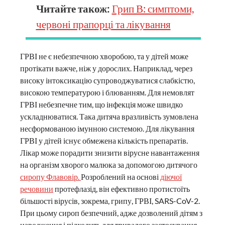
Читайте також:
Грип В: симптоми,
червоні прапорці та лікування
ГРВІ не є небезпечною хворобою, та у дітей може
протікати важче, ніж у дорослих. Наприклад, через
високу інтоксикацію супроводжуватися слабкістю,
високою температурою і блюванням. Для немовлят
ГРВІ небезпечне тим, що інфекція може швидко
ускладнюватися. Така дитяча вразливість зумовлена
несформованою імунною системою. Для лікування
ГРВІ у дітей існує обмежена кількість препаратів.
Лікар може порадити знизити вірусне навантаження
на організм хворого малюка за допомогою дитячого
сиропу Флавовір.
Розроблений на основі
діючої
речовини
протефлазід, він ефективно протистоїть
більшості вірусів, зокрема, грипу, ГРВІ, SARS-CoV-2.
При цьому сироп безпечний, адже дозволений дітям з
народження і підходить для тривалого застосування.