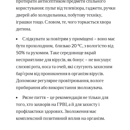
протирати антисептиком предмети спільного
користування: пульт від телевізора, гаджети, ручки
дверей або холодильника, побутову техніку,
іграшки тощо. Словом, те, чого торкається хвора
дитина.
Слідкувати за повітрям у приміщені – воно має
бути прохолодним, близько 20 °С, з вологістю від
50% та рухомим. Таке середовище вкрай
несприятливе для вірусів, як бонус – не висушує
слизові рота, носа та очей, які слугують захисним
бар’єром від проникнення в організм вірусів.
Допоможе регулярне провітрювання, вологе
прибирання або використання зволожувача.
Рясне пиття – це рекомендація не тільки для
того, хто захворів на ГРВІ, а й для захисту і
профілактики здорових. Зволоження має
комплексний позитивний вплив на організм.