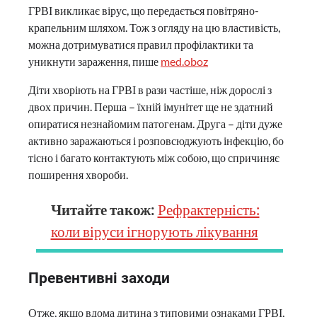
ГРВІ викликає вірус, що передається повітряно-
крапельним шляхом. Тож з огляду на цю властивість,
можна дотримуватися правил профілактики та
уникнути зараження, пише
med.oboz
Діти хворіють на ГРВІ в рази частіше, ніж дорослі з
двох причин. Перша – їхній імунітет ще не здатний
опиратися незнайомим патогенам. Друга – діти дуже
активно заражаються і розповсюджують інфекцію, бо
тісно і багато контактують між собою, що спричиняє
поширення хвороби.
Читайте також:
Рефрактерність:
коли віруси ігнорують лікування
Превентивні заходи
Отже, якщо вдома дитина з типовими ознаками ГРВІ,