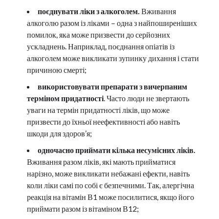
поєднувати ліки з алкоголем.
Вживання
алкоголю разом із ліками – одна з найпоширеніших
помилок, яка може призвести до серйозних
ускладнень. Наприклад, поєднання опіатів із
алкоголем може викликати зупинку дихання і стати
причиною смерті;
використовувати препарати з вичерпаним
терміном придатності
. Часто люди не звертають
уваги на термін придатності ліків, що може
призвести до їхньої неефективності або навіть
шкоди для здоров’я;
одночасно приймати кілька несумісних ліків.
Вживання разом ліків, які мають прийматися
нарізно, може викликати небажані ефекти, навіть
коли ліки самі по собі є безпечними. Так, алергічна
реакція на вітамін В1 може посилитися, якщо його
приймати разом із вітаміном В12;