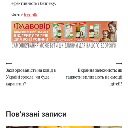
ефективність і безпеку.
Фото:
freepik
Навігація
⟵
⟶
Захворюваність на ковід в
Екранна залежність: як
записів
Україні зросла: чи буде
гаджети впливають на емоції
карантин?
дітей?
Пов'язані записи