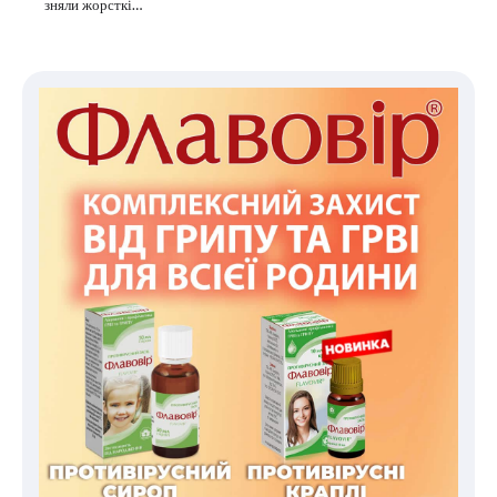
зняли жорсткі…