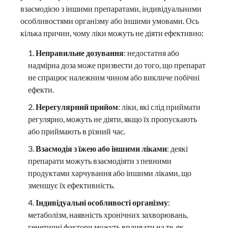
взаємодією з іншими препаратами, індивідуальними
особливостями організму або іншими умовами. Ось
кілька причин, чому ліки можуть не діяти ефективно:
Неправильне дозування
: недостатня або
надмірна доза може призвести до того, що препарат
не спрацює належним чином або викличе побічні
ефекти.
Нерегулярний прийом
: ліки, які слід приймати
регулярно, можуть не діяти, якщо їх пропускають
або приймають в різний час.
Взаємодія з їжею або іншими ліками
: деякі
препарати можуть взаємодіяти з певними
продуктами харчування або іншими ліками, що
зменшує їх ефективність.
Індивідуальні особливості організму
:
метаболізм, наявність хронічних захворювань,
генетичні фактори можуть впливати на те, як