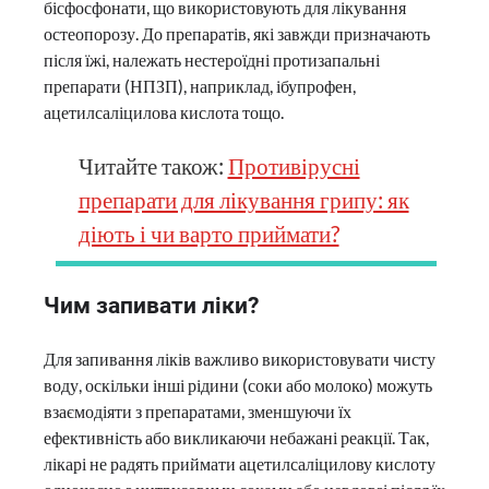
бісфосфонати, що використовують для лікування
остеопорозу. До препаратів, які завжди призначають
після їжі, належать нестероїдні протизапальні
препарати (НПЗП), наприклад, ібупрофен,
ацетилсаліцилова кислота тощо.
Читайте також:
Противірусні
препарати для лікування грипу: як
діють і чи варто приймати?
Чим запивати ліки?
Для запивання ліків важливо використовувати чисту
воду, оскільки інші рідини (соки або молоко) можуть
взаємодіяти з препаратами, зменшуючи їх
ефективність або викликаючи небажані реакції. Так,
лікарі не радять приймати ацетилсаліцилову кислоту