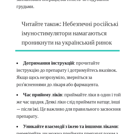
грудьми.
Читайте також: Небезпечні російські
імуностимулятори намагаються
проникнути на український ринок
Дотримання інструкцій
: прочитайте
інструкцію до препарату і дотримуйтесь вказівок.
Якщо щось незрозуміло, зверніться за
роз’ясненнями до лікаря або фармацевта.
Час прийому ліків
: приймайте ліки в один і той
же час щодня. Деякі ліки слід приймати натще, інші
— після їжі. Це важливо для правильного засвоєння
препарату.
Уникайте взаємодії з їжею та іншими ліками
:
перевіряйте, чи можна приймати препарат разом з