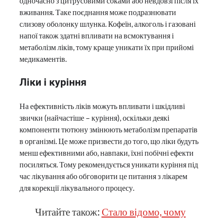
одночасно з цитрусовими соками або невдовзі після їх
вживання. Таке поєднання може подразнювати
слизову оболонку шлунка. Кофеїн, алкоголь і газовані
напої також здатні впливати на всмоктування і
метаболізм ліків, тому краще уникати їх при прийомі
медикаментів.
Ліки і куріння
На ефективність ліків можуть впливати і шкідливі
звички (найчастіше – куріння), оскільки деякі
компоненти тютюну змінюють метаболізм препаратів
в організмі. Це може призвести до того, що ліки будуть
менш ефективними або, навпаки, їхні побічні ефекти
посиляться. Тому рекомендується уникати куріння під
час лікування або обговорити це питання з лікарем
для корекції лікувального процесу.
Читайте також:
Стало відомо, чому