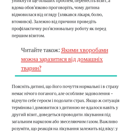
уникнути ще більших проблем, перенесіть візит, а
вдома обов’язково проговоріть, чому дитина
відмовилася від огляду (злякався лікаря, болю,
втомився). Залежно від причини проведіть
профілактичну роз’яснювальну роботу як перед
першим візитом.
Читайте також:
Якими хворобами
можна заразитися від домашніх
тварин?
Поясніть дитині, що його почуття нормальні і в страху
немає нічого поганого, але особливе задоволення –
відчути себе героєм і подолати страх. Якщо ж ситуація
термінова і домовитися з дитиною не вдалося навіть у
другий візит, доведеться проводити лікування під
загальним наркозом або звеселяючим газом. Важливо
розуміти, що реакція на лікування залежить від віку: у