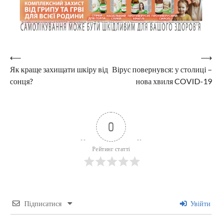
Навігація
⟵
⟶
Як краще захищати шкіру від
Вірус повернувся: у столиці –
записів
сонця?
нова хвиля COVID-19
0
Рейтинг статті
Підписатися
Увійти