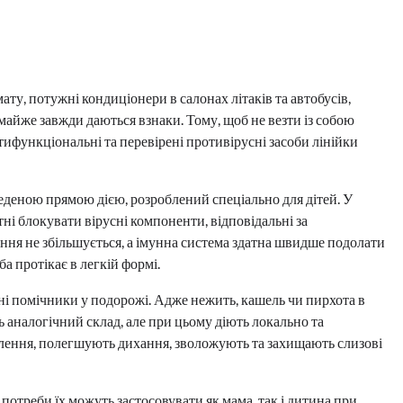
мату, потужні кондиціонери в салонах літаків та автобусів,
майже завжди даються взнаки. Тому, щоб не везти із собою
ьтифункціональні та перевірені противірусні засоби лінійки
веденою прямою дією, розроблений спеціально для дітей. У
ні блокувати вірусні компоненти, відповідальні за
ння не збільшується, а імунна система здатна швидше подолати
а протікає в легкій формі.
і помічники у подорожі. Адже нежить, кашель чи пирхота в
 аналогічний склад, але при цьому діють локально та
лення, полегшують дихання, зволожують та захищають слизові
 потреби їх можуть застосовувати як мама, так і дитина при