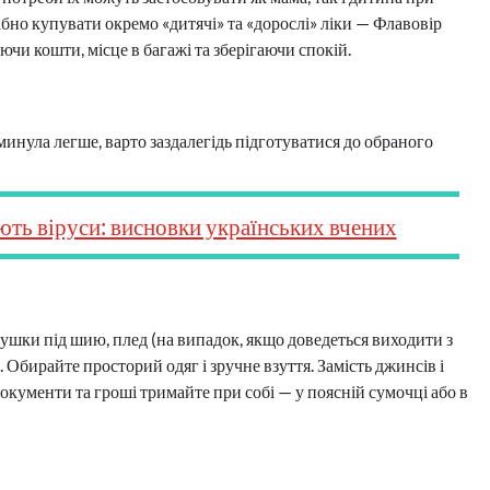
рібно купувати окремо «дитячі» та «дорослі» ліки — Флавовір
чи кошти, місце в багажі та зберігаючи спокій.
нула легше, варто заздалегідь підготуватися до обраного
ть віруси: висновки українських вчених
душки під шию, плед (на випадок, якщо доведеться виходити з
). Обирайте просторий одяг і зручне взуття. Замість джинсів і
окументи та гроші тримайте при собі — у поясній сумочці або в