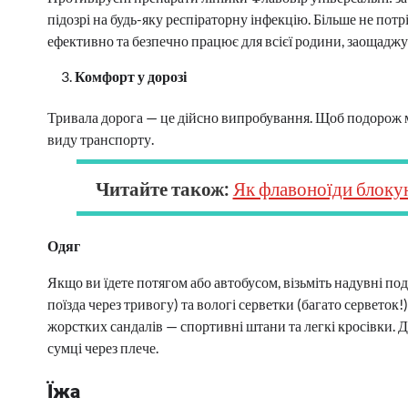
підозрі на будь-яку респіраторну інфекцію. Більше не пот
ефективно та безпечно працює для всієї родини, заощаджую
Комфорт у дорозі
Тривала дорога — це дійсно випробування. Щоб подорож ми
виду транспорту.
Читайте також:
Як флавоноїди блокую
Одяг
Якщо ви їдете потягом або автобусом, візьміть надувні по
поїзда через тривогу) та вологі серветки (багато серветок!
жорстких сандалів — спортивні штани та легкі кросівки. Д
сумці через плече.
Їжа