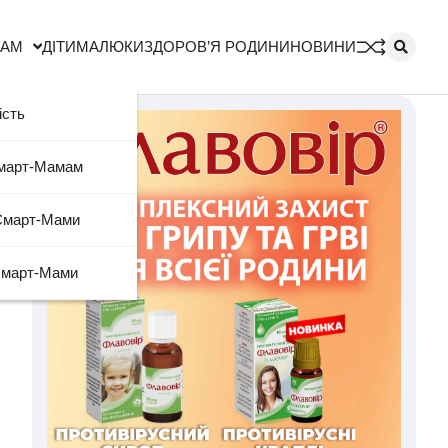
МАМ
ДІТИ
МАЛЮКИ
ЗДОРОВ’Я РОДИНИ
НОВИНИ
ість
Смарт-Мамам
Смарт-Мами
Смарт-Мами