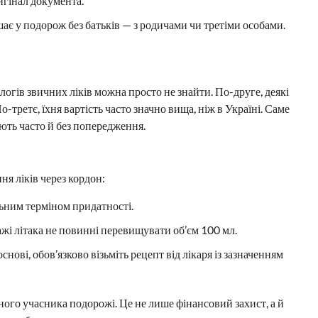
игінал документа.
ає у подорож без батьків — з родичами чи третіми особами.
алогів звичних ліків можна просто не знайти. По-друге, деякі
третє, їхня вартість часто значно вища, ніж в Україні. Саме
іють часто й без попередження.
я ліків через кордон:
льним терміном придатності.
лажі літака не повинні перевищувати об’єм 100 мл.
ові, обов’язково візьміть рецепт від лікаря із зазначенням
жного учасника подорожі. Це не лише фінансовий захист, а й