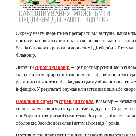
Окрему увагу зверніть на препарати від застуди. Зміна клі
протяги на вокзалах, контакти з великою кількістю людей 
безліч баночок окремо для дорослих і дітей, обирайте мул
Флавовір.
Дитячий
сироп Флавовір
— це противірусний засіб із до
складі сиропу природні компоненти — флавоноїди, які здат
розмноження патогенів. Завдяки цьому вірусне навантаже
інфекцію. У результаті одужання настає швидше або хвороб
Назальний спрей
та
спрей для горла
Флавовір — незамінн
горлі є найчастішими супутниками відпусток. Спреї мають
прибирають неприємні симптоми. Зокрема, знімають запа
оболонки. Засоби дозволені дітям віком від 4 років.
Противірусні препарати лінійки Флавовір універсальні: за