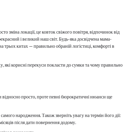
то зміна локації, це ковток свіжого повітря, відпочинок від
екрасний і великий наш світ. Будь-яка досвідчена мама-
а трьох китах — правильно обраній логістиці, комфорті в
у, які корисні перекуси покласти до сумки та чому правильно
 відносно просто, проте певні бюрократичні нюанси ще
самого народження. Також зверніть увагу на термін його дії:
ісяців після дати повернення додому.