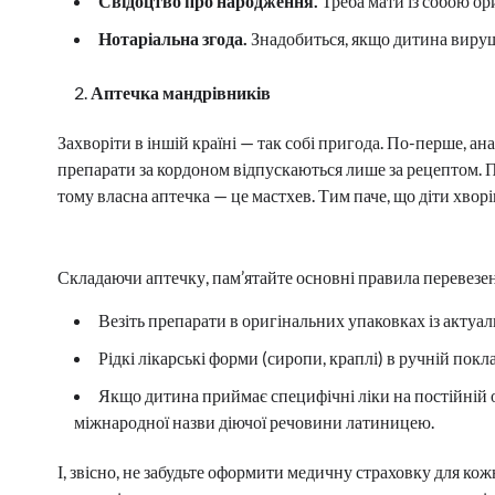
Свідоцтво про народження.
Треба мати із собою ор
Нотаріальна згода.
Знадобиться, якщо дитина вируш
Аптечка мандрівників
Захворіти в іншій країні — так собі пригода. По-перше, ан
препарати за кордоном відпускаються лише за рецептом. По-
тому власна аптечка — це мастхев. Тим паче, що діти хвор
Складаючи аптечку, пам’ятайте основні правила перевезенн
Везіть препарати в оригінальних упаковках із актуа
Рідкі лікарські форми (сиропи, краплі) в ручній пок
Якщо дитина приймає специфічні ліки на постійній осн
міжнародної назви діючої речовини латиницею.
І, звісно, не забудьте оформити медичну страховку для ко