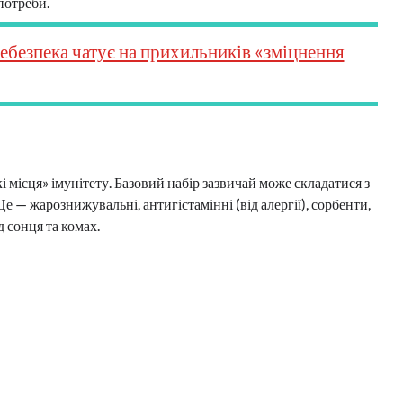
потреби.
небезпека чатує на прихильників «зміцнення
і місця» імунітету. Базовий набір зазвичай може складатися з
е — жарознижувальні, антигістамінні (від алергії), сорбенти,
д сонця та комах.