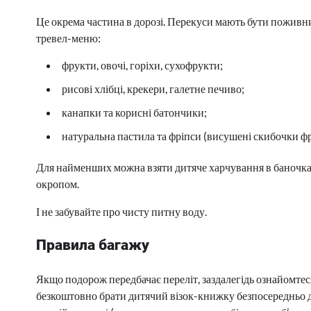
Це окрема частина в дорозі. Перекуси мають бути поживни
тревел-меню:
фрукти, овочі, горіхи, сухофрукти;
рисові хлібці, крекери, галетне печиво;
канапки та корисні батончики;
натуральна пастила та фріпси (висушені скибочки фр
Для найменших можна взяти дитяче харчування в баночках
окропом.
І не забувайте про чисту питну воду.
Правила багажу
Якщо подорож передбачає переліт, заздалегідь ознайомтеся
безкоштовно брати дитячий візок-книжку безпосередньо до