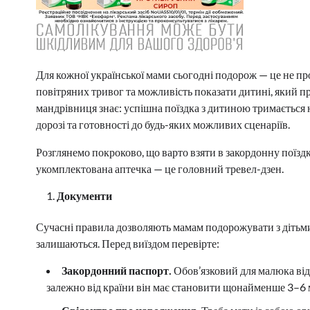
Для кожної української мами сьогодні подорож — це не прос
повітряних тривог та можливість показати дитині, який пр
мандрівниця знає: успішна поїздка з дитиною тримається н
дорозі та готовності до будь-яких можливих сценаріїв.
Розглянемо покроково, що варто взяти в закордонну поїздк
укомплектована аптечка — це головний тревел-дзен.
Документи
Сучасні правила дозволяють мамам подорожувати з дітьми
залишаються. Перед виїздом перевірте:
Закордонний паспорт.
Обов’язковий для малюка від 
залежно від країни він має становити щонайменше 3–6 м