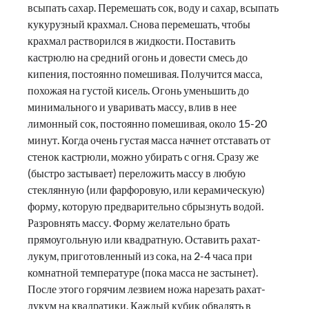
всыпать сахар. Перемешать сок, воду и сахар, всыпать
кукурузный крахмал. Снова перемешать, чтобы
крахмал растворился в жидкости. Поставить
кастрюлю на средний огонь и довести смесь до
кипения, постоянно помешивая. Получится масса,
похожая на густой кисель. Огонь уменьшить до
минимального и уваривать массу, влив в нее
лимонный сок, постоянно помешивая, около 15-20
минут. Когда очень густая масса начнет отставать от
стенок кастрюли, можно убирать с огня. Сразу же
(быстро застывает) переложить массу в любую
стеклянную (или фарфоровую, или керамическую)
форму, которую предварительно сбрызнуть водой.
Разровнять массу. Форму желательно брать
прямоугольную или квадратную. Оставить рахат-
лукум, приготовленный из сока, на 2-4 часа при
комнатной температуре (пока масса не застынет).
После этого горячим лезвием ножа нарезать рахат-
лукум на квадратики. Каждый кубик обвалять в