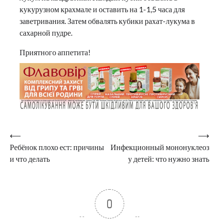
кукурузном крахмале и оставить на 1-1,5 часа для
заветривания. Затем обвалять кубики рахат-лукума в
сахарной пудре.
Приятного аппетита!
Навигация
⟵
⟶
Ребёнок плохо ест: причины
Инфекционный мононуклеоз
по
и что делать
у детей: что нужно знать
записям
0