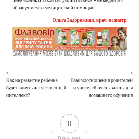
обращением за медицинской помощью.
Ольга Задорожная, врач-педиатр
Навигация
⟵
⟶
Как на развитие ребенка
Взаимоотношения родителей
по
будет влиять искусственный
и учителей очень важны для
записям
интеллект?
домашнего обучения
0
Рейтинг статті