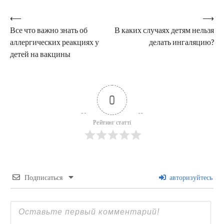
Навигация
⟵
⟶
Все что важно знать об
В каких случаях детям нельзя
по
аллергических реакциях у
делать ингаляцию?
записям
детей на вакцины
0
Рейтинг статті
Подписаться
авторизуйтесь