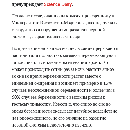
предупреждает
Science Daily
.
Согласно исследованию на крысах, проведенному в
Университете Висконсин-Мэдисон, существует связь
между апноэ и нарушениями развития нервной
системы у формирующегося плода.
Во время эпизодов апноэ во сне дыхание прерывается
частично или полностью, вызывая перемежающуюся
гипоксию или снижение оксигенации крови. Это
может происходить сотни раз за ночь. Частота апноэ
во сне во время беременности растет вместе с
эпидемией ожирения и возникает примерно в 15%
случаев неосложненной беременности и более чем в
60% случаев беременности с высоким риском к
третьему триместру. Известно, что апноэ во сне во
время беременности оказывает пагубное воздействие
на новорожденного, но его влияние на развитие
нервной системы недостаточно изучено.