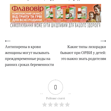
Навигация
⟵
⟶
Антипирены в крови
Какие типы лихорадки
по
женщины могут вызывать
бывают при ОРВИ у детей:
записям
преждевременные роды на
это важно знать родителям
ранних сроках беременности
0
Рейтинг статті