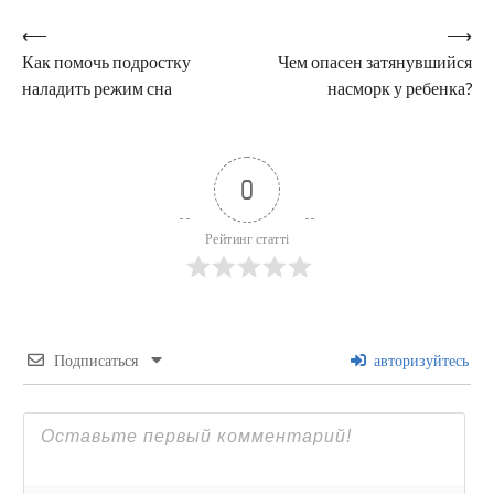
Навигация
⟵
⟶
Как помочь подростку
Чем опасен затянувшийся
по
наладить режим сна
насморк у ребенка?
записям
0
Рейтинг статті
Подписаться
авторизуйтесь