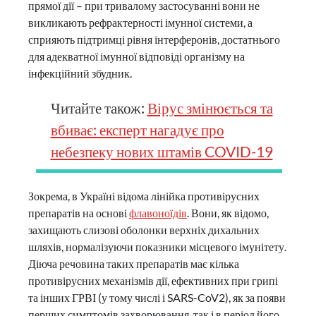
прямої дії – при тривалому застосуванні вони не
викликають рефрактерності імунної системи, а
сприяють підтримці рівня інтерферонів, достатнього
для адекватної імунної відповіді організму на
інфекційний збудник.
Читайте також:
Вірус змінюється та
вбиває: експерт нагадує про
небезпеку нових штамів COVID-19
Зокрема, в Україні відома лінійка противірусних
препаратів на основі
флавоноїдів
. Вони, як відомо,
захищають слизові оболонки верхніх дихальних
шляхів, нормалізуючи показники місцевого імунітету.
Діюча речовина таких препаратів має кілька
противірусних механізмів дії, ефективних при грипі
та інших ГРВІ (у тому числі і SARS-CoV2), як за появи
перших симптомів захворювання, так і в період його