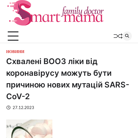
Перейти
до
вмісту
НОВИНИ
Схвалені ВООЗ ліки від
коронавірусу можуть бути
причиною нових мутацій SARS-
CoV-2
27.12.2023