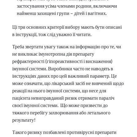
застосування усіма членами родини, включаючи
найменш захищені групи – дітей і вагітних.
Ці три основних критерії вибору мають бути описані
в інструкції, тож слід уважно її читати.
Треба звертати увагу також на інформацію про те, чи
не викликає імунотропна дія препарату
рефрактерності (гіпореактивності і виснаження)
імунної системи. Виробники часто не наводять в
інструкціях даних про цей важливий параметр. Це
може означати, що лікарський засіб не вивчений щодо
реакції на нього імунної системи, що несе для
пацієнта невиправданий ризик отримати параліч
своєї імунної системи. Що може призвести до
тяжкого перебігу захворювання або летального
результату!
Такого ризику позбавлені противірусні препарати