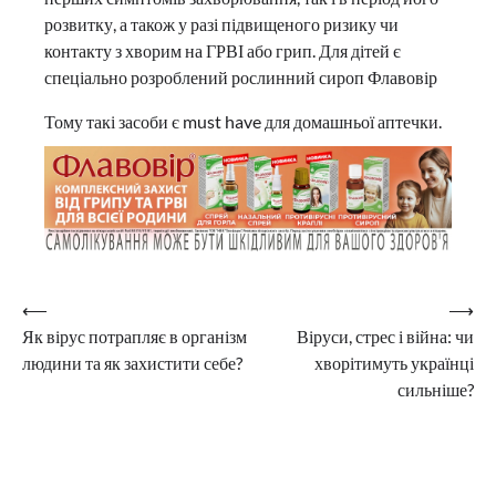
розвитку, а також у разі підвищеного ризику чи
контакту з хворим на ГРВІ або грип. Для дітей є
спеціально розроблений рослинний сироп Флавовір
Тому такі засоби є must have для домашньої аптечки.
Навігація
⟵
⟶
Як вірус потрапляє в організм
Віруси, стрес і війна: чи
записів
людини та як захистити себе?
хворітимуть українці
сильніше?