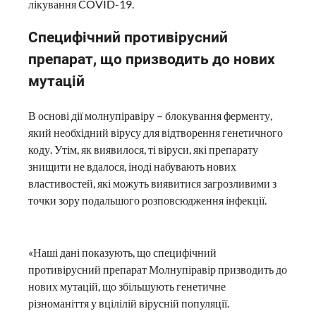
лікування COVID-19.
Специфічний противірусний
препарат, що призводить до нових
мутацій
В основі дії молнупіравіру – блокування ферменту,
який необхідний вірусу для відтворення генетичного
коду. Утім, як виявилося, ті віруси, які препарату
знищити не вдалося, іноді набувають нових
властивостей, які можуть виявитися загрозливими з
точки зору подальшого розповсюдження інфекції.
«Наші дані показують, що специфічний
противірусний препарат Молнупіравір призводить до
нових мутацій, що збільшують генетичне
різноманіття у вцілілій вірусній популяції.