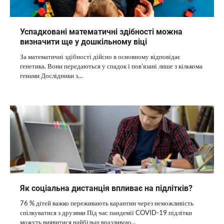
Успадковані математичні здібності можна
визначити ще у дошкільному віці
За математичні здібності дійсно в основному відповідає
генетика. Вони передаються у спадок і пов’язані лише з кількома
генами Дослідники з…
Як соціальна дистанція впливає на підлітків?
76 % дітей важко переживають карантин через неможливість
спілкуватися з друзями Під час пандемії COVID-19 підлітки
можуть виявитися найбільш вразливою…