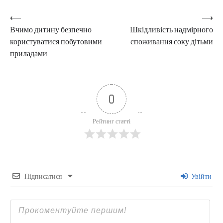
Навігація
⟵
⟶
Вчимо дитину безпечно
Шкідливість надмірного
записів
користуватися побутовими
споживання соку дітьми
приладами
0
Рейтинг статті
Підписатися
Увійти