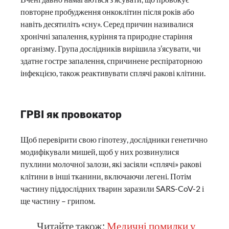
повторне пробудження онкоклітин після років або
навіть десятиліть «сну». Серед причин називалися
хронічні запалення, куріння та природне старіння
організму. Група дослідників вирішила з’ясувати, чи
здатне гостре запалення, спричинене респіраторною
інфекцією, також реактивувати сплячі ракові клітини.
ГРВІ як провокатор
Щоб перевірити свою гіпотезу, дослідники генетично
модифікували мишей, щоб у них розвинулися
пухлини молочної залози, які засіяли «сплячі» ракові
клітини в інші тканини, включаючи легені. Потім
частину піддослідних тварин заразили SARS-CoV-2 і
ще частину – грипом.
Читайте також:
Медичні помилки у