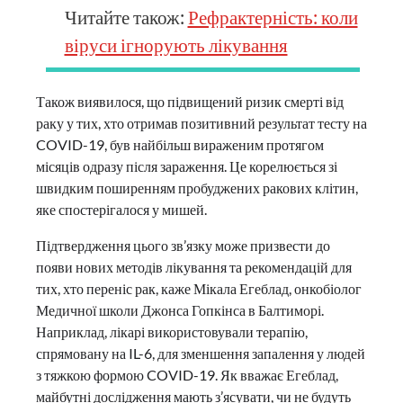
Читайте також:
Рефрактерність: коли
віруси ігнорують лікування
Також виявилося, що підвищений ризик смерті від
раку у тих, хто отримав позитивний результат тесту на
COVID-19, був найбільш вираженим протягом
місяців одразу після зараження. Це корелюється зі
швидким поширенням пробуджених ракових клітин,
яке спостерігалося у мишей.
Підтвердження цього зв’язку може призвести до
появи нових методів лікування та рекомендацій для
тих, хто переніс рак, каже Мікала Егеблад, онкобіолог
Медичної школи Джонса Гопкінса в Балтиморі.
Наприклад, лікарі використовували терапію,
спрямовану на IL-6, для зменшення запалення у людей
з тяжкою формою COVID-19. Як вважає Егеблад,
майбутні дослідження мають з’ясувати, чи не будуть