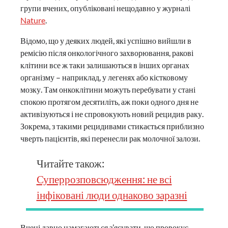
групи вчених, опубліковані нещодавно у журналі
Nature
.
Відомо, що у деяких людей, які успішно вийшли в
ремісію після онкологічного захворювання, ракові
клітини все ж таки залишаються в інших органах
організму – наприклад, у легенях або кістковому
мозку. Там онкоклітини можуть перебувати у стані
спокою протягом десятиліть, аж поки одного дня не
активізуються і не спровокують новий рецидив раку.
Зокрема, з такими рецидивами стикається приблизно
чверть пацієнтів, які перенесли рак молочної залози.
Читайте також:
Суперрозповсюдження: не всі
інфіковані люди однаково заразні
Вчені давно намагаються з’ясувати, що провокує