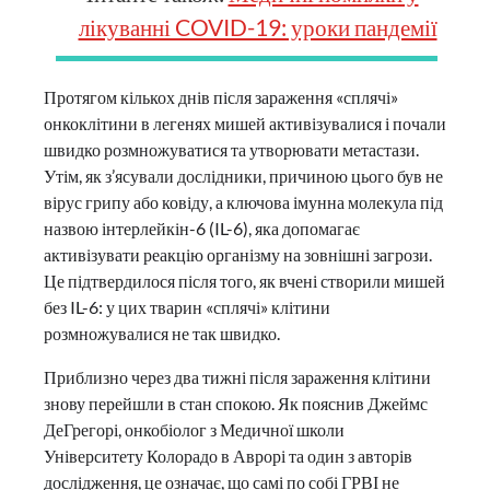
лікуванні COVID-19: уроки пандемії
Протягом кількох днів після зараження «сплячі»
онкоклітини в легенях мишей активізувалися і почали
швидко розмножуватися та утворювати метастази.
Утім, як з’ясували дослідники, причиною цього був не
вірус грипу або ковіду, а ключова імунна молекула під
назвою інтерлейкін-6 (IL-6), яка допомагає
активізувати реакцію організму на зовнішні загрози.
Це підтвердилося після того, як вчені створили мишей
без IL-6: у цих тварин «сплячі» клітини
розмножувалися не так швидко.
Приблизно через два тижні після зараження клітини
знову перейшли в стан спокою. Як пояснив Джеймс
ДеГрегорі, онкобіолог з Медичної школи
Університету Колорадо в Аврорі та один з авторів
дослідження, це означає, що самі по собі ГРВІ не