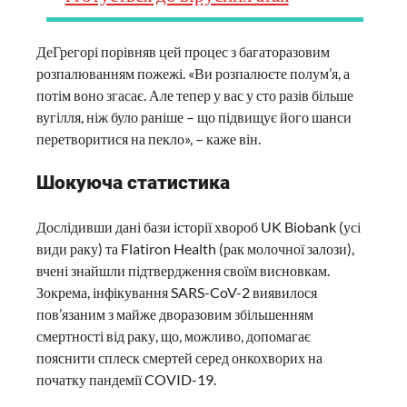
ДеГрегорі порівняв цей процес з багаторазовим
розпалюванням пожежі. «Ви розпалюєте полум’я, а
потім воно згасає. Але тепер у вас у сто разів більше
вугілля, ніж було раніше – що підвищує його шанси
перетворитися на пекло», – каже він.
Шокуюча статистика
Дослідивши дані бази історії хвороб UK Biobank (усі
види раку) та Flatiron Health (рак молочної залози),
вчені знайшли підтвердження своїм висновкам.
Зокрема, інфікування SARS-CoV-2 виявилося
пов’язаним з майже дворазовим збільшенням
смертності від раку, що, можливо, допомагає
пояснити сплеск смертей серед онкохворих на
початку пандемії COVID-19.