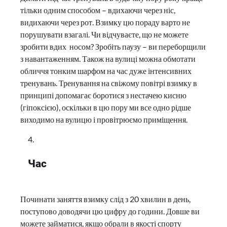
тільки одним способом – вдихаючи через ніс,
видихаючи через рот. Взимку цю пораду варто не
порушувати взагалі. Чи відчуваєте, що не можете
зробити вдих носом? Зробіть паузу – ви переборщили
з навантаженням. Також на вулиці можна обмотати
обличчя тонким шарфом на час дуже інтенсивних
тренувань. Тренування на свіжому повітрі взимку в
принципі допомагає боротися з нестачею кисню
(гіпоксією), оскільки в цю пору ми все одно рідше
виходимо на вулицю і провітрюємо приміщення.
Час
Починати заняття взимку слід з 20 хвилин в день,
поступово доводячи цю цифру до години. Довше ви
можете займатися, якщо обрали в якості спорту