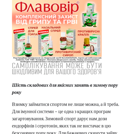
Шість складових для якісних занять в зимову пору
року
Взимку займатися спортом не лише можна, а й треба.
Для імунної системи – це одна з кращих програм
загартовування. Зимовий спорт дарує нам дози
ендорфінів і серотонін, яких так не вистачає в цю
безсонячну пору року. Для бажаючих скинути зайву