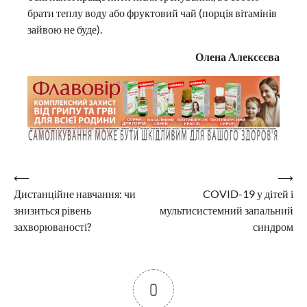
брати теплу воду або фруктовий чай (порція вітамінів
зайвою не буде).
Олена Алексєєва
Навігація
⟵
⟶
Дистанційне навчання: чи
COVID-19 у дітей і
записів
знизиться рівень
мультисистемний запальний
захворюваності?
синдром
0