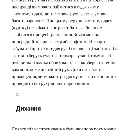
насправді ви можете займатися в будь-якому
зручному одязі, що не сковує рухів, але за умови
багатошаровості. При цьому верхню частину одягу
(куртку) не знімати і не розстібати, як би ви не
зігрілися в процесі тренування. Зняти можна
попередній «шар» – светр або кофтину. Не варто
забувати і про захист для рук і голови – ці частини тіла
активно беруть участь в терморегуляції, тому легкі
рукавички і шапка обов’язкові. Також зберегти тепло
вам допоможе постійний рух. Доки не зайдете в
приміщення, де зможете роздягнутися, ви не повинні
проводити без руху довше пари хвилин.
Дихання
Дихати під час тренувань в будь-яку пору року краще