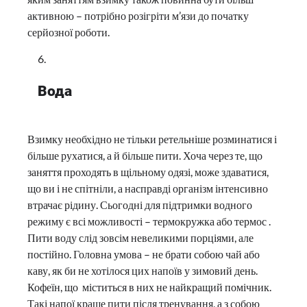
активною – потрібно розігріти м’язи до початку
серйозної роботи.
Вода
Взимку необхідно не тільки ретельніше розминатися і
більше рухатися, а й більше пити. Хоча через те, що
заняття проходять в щільному одязі, може здаватися,
що ви і не спітніли, а насправді організм інтенсивно
втрачає рідину. Сьогодні для підтримки водного
режиму є всі можливості – термокружка або термос .
Пити воду слід зовсім невеликими порціями, але
постійно. Головна умова – не брати собою чай або
каву, як би не хотілося цих напоїв у зимовий день.
Кофеїн, що міститься в них не найкращий помічник.
Такі напої краще пити після тренування, а з собою