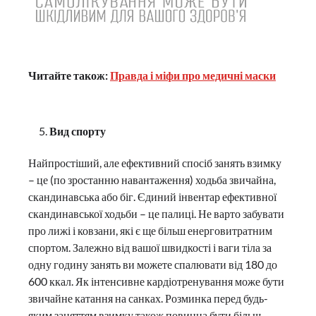
Читайте також:
Правда і міфи про медичні маски
Вид спорту
Найпростіший, але ефективний спосіб занять взимку
– це (по зростанню навантаження) ходьба звичайна,
скандинавська або біг. Єдиний інвентар ефективної
скандинавської ходьби – це палиці. Не варто забувати
про лижі і ковзани, які є ще більш енерговитратним
спортом. Залежно від вашої швидкості і ваги тіла за
одну годину занять ви можете спалювати від 180 до
600 ккал. Як інтенсивне кардіотренування може бути
звичайне катання на санках. Розминка перед будь-
яким заняттям взимку також повинна бути більш