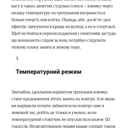
вагу в таких заняттях суцільні плюси – взимку через
низьку температуру на тренування витрачається
більше енергії, ніж влітку. Правда, аби досягти цих
ефектів, тренуватися краще на вулиці, а не в спортзалі.
Щоб не бояться переохолодження і симптомів застуди,
що виникають слідом за ним, потрібно слідувати
чіткому плану занять в зимову пору.
Температурний режим
Звичайно, ідеальним варіантом тренувань взимку
стане продовження літніх занять на повітрі. Але якщо
ви вирішили почати займатися на повітрі саме в
зимовий час, робіть це тільки в умовах, коли
температурний стовпчик не опускається нижче 10
градусів. Незагартованим людям краще спершу також