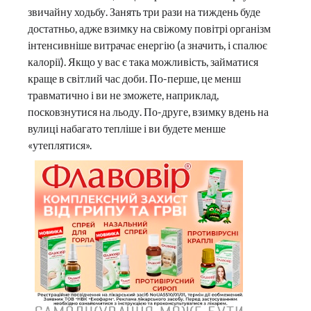
звичайну ходьбу. Занять три рази на тиждень буде
достатньо, адже взимку на свіжому повітрі організм
інтенсивніше витрачає енергію (а значить, і спалює
калорії). Якщо у вас є така можливість, займатися
краще в світлий час доби. По-перше, це менш
травматично і ви не зможете, наприклад,
посковзнутися на льоду. По-друге, взимку вдень на
вулиці набагато тепліше і ви будете менше
«утеплятися».