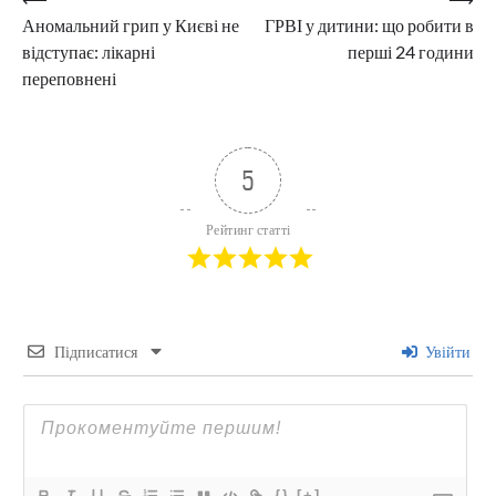
Навігація
Аномальний грип у Києві не
ГРВІ у дитини: що робити в
записів
відступає: лікарні
перші 24 години
переповнені
5
Рейтинг статті
Підписатися
Увійти
{}
[+]