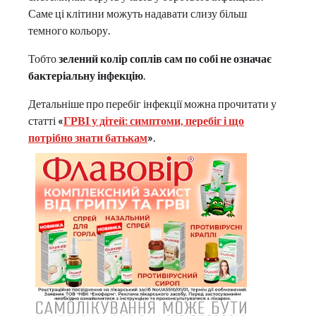
Саме ці клітини можуть надавати слизу більш
темного кольору.
Тобто
зелений колір соплів сам по собі не означає
бактеріальну інфекцію
.
Детальніше про перебіг інфекції можна прочитати у
статті
«
ГРВІ у дітей: симптоми, перебіг і що
потрібно знати батькам
»
.