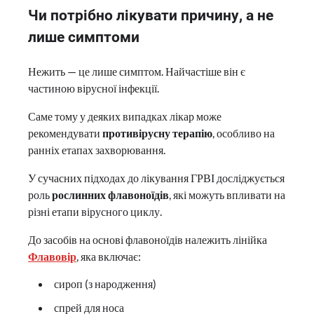
Чи потрібно лікувати причину, а не
лише симптоми
Нежить — це лише симптом. Найчастіше він є
частиною вірусної інфекції.
Саме тому у деяких випадках лікар може
рекомендувати
противірусну терапію
, особливо на
ранніх етапах захворювання.
У сучасних підходах до лікування ГРВІ досліджується
роль
рослинних флавоноїдів
, які можуть впливати на
різні етапи вірусного циклу.
До засобів на основі флавоноїдів належить лінійка
Флавовір
, яка включає:
сироп (з народження)
спрей для носа