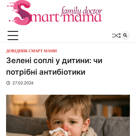
Перейти
до
вмісту
ДОВІДНИК СМАРТ МАМИ
Зелені соплі у дитини: чи
потрібні антибіотики
27.02.2026