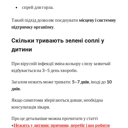
спрей для горла.
Такий підхід дозволяє поєднувати
місцеву і системну
підтримку організму
.
Скільки тривають зелені соплі у
дитини
При вірусній інфекції зміна кольору слизу зазвичай
відбувається на 3–5 день хвороби.
Загалом нежить може тривати:
5–7 днів
, іноді до
10
днів
.
Якщо симптоми зберігаються довше, необхідна
консультація лікаря.
Про це детальніше можна прочитати у статті
«
Нежить у дитини: причини, перебіг і що робити