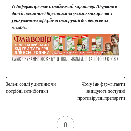
?? Інформація має ознайомчий характер. Лікування
дітей повинно відбуватися за участю лікаря та з
урахуванням офіційної інструкції до лікарських
засобів.
Навігація
⟵
⟶
Зелені соплі у дитини: чи
Чому і як фармгіганти
записів
потрібні антибіотики
знищують доступні
противірусні препарати
0