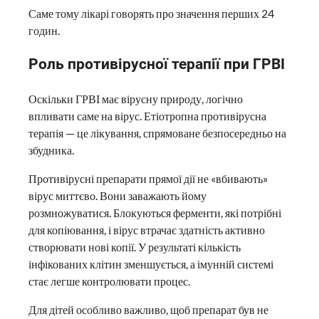
Саме тому лікарі говорять про значення перших 24
годин.
Роль противірусної терапії при ГРВІ
Оскільки ГРВІ має вірусну природу, логічно
впливати саме на вірус. Етіотропна противірусна
терапія — це лікування, спрямоване безпосередньо на
збудника.
Противірусні препарати прямої дії не «вбивають»
вірус миттєво. Вони заважають йому
розмножуватися. Блокуються ферменти, які потрібні
для копіювання, і вірус втрачає здатність активно
створювати нові копії. У результаті кількість
інфікованих клітин зменшується, а імунній системі
стає легше контролювати процес.
Для дітей особливо важливо, щоб препарат був не