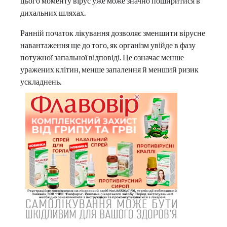
цього моменту вірус уже може значно поширитися в
дихальних шляхах.
Ранній початок лікування дозволяє зменшити вірусне
навантаження ще до того, як організм увійде в фазу
потужної запальної відповіді. Це означає менше
уражених клітин, менше запалення й менший ризик
ускладнень.