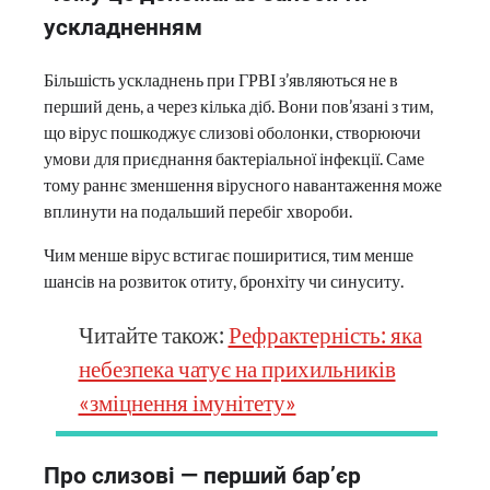
ускладненням
Більшість ускладнень при ГРВІ з’являються не в
перший день, а через кілька діб. Вони пов’язані з тим,
що вірус пошкоджує слизові оболонки, створюючи
умови для приєднання бактеріальної інфекції. Саме
тому раннє зменшення вірусного навантаження може
вплинути на подальший перебіг хвороби.
Чим менше вірус встигає поширитися, тим менше
шансів на розвиток отиту, бронхіту чи синуситу.
Читайте також:
Рефрактерність: яка
небезпека чатує на прихильників
«зміцнення імунітету»
Про слизові — перший бар’єр