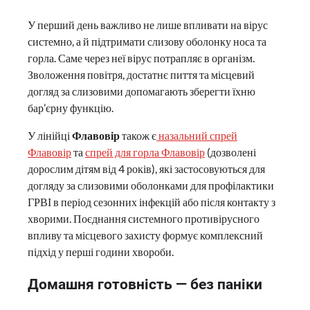
У перший день важливо не лише впливати на вірус
системно, а й підтримати слизову оболонку носа та
горла. Саме через неї вірус потрапляє в організм.
Зволоження повітря, достатнє пиття та місцевий
догляд за слизовими допомагають зберегти їхню
бар’єрну функцію.
У лінійці
Флавовір
також є
назальний спрей
Флавовір
та
спрей для горла Флавовір
(дозволені
дорослим дітям від 4 років), які застосовуються для
догляду за слизовими оболонками для профілактики
ГРВІ в період сезонних інфекцій або після контакту з
хворими. Поєднання системного противірусного
впливу та місцевого захисту формує комплексний
підхід у перші години хвороби.
Домашня готовність — без паніки