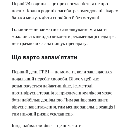
Перші 24 години — це про своєчасність, а не про
поспіх. Коли в родині є засоби, рекомендовані лікарем,
батьки можуть діяти спокійно й без метушні.
Головне — не займатися самолікуванням, а мати
можливість швидко виконати рекомендації педіатра,
не втрачаючи час на пошук препарату.
Що варто запам’ятати
Перший день ГРВІ — це момент, коли закладається
подальший перебіг хвороби. Вірус у цей час
розмножується найактивніше, і саме тоді
противірусна терапія за призначенням лікаря може
бути найбільш доцільною. Чим раніше зменшити
вірусне навантаження, тим менше запальна реакція і
тим нижчий ризик ускладнень.
Іноді найважливіше — це не чекати.