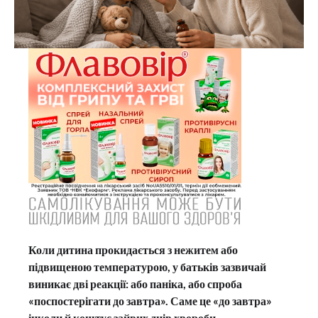
Коли дитина прокидається з нежитем або
підвищеною температурою, у батьків зазвичай
виникає дві реакції: або паніка, або спроба
«поспостерігати до завтра». Саме це «до завтра»
інколи й коштує зайвих днів хвороби.