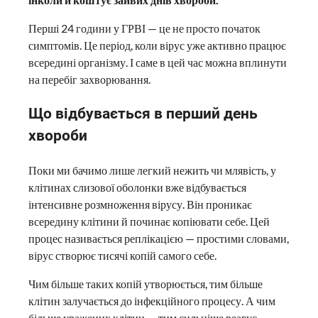
Перші 24 години у ГРВІ — це не просто початок
симптомів. Це період, коли вірус уже активно працює
всередині організму. І саме в цей час можна вплинути
на перебіг захворювання.
Що відбувається в перший день
хвороби
Поки ми бачимо лише легкий нежить чи млявість, у
клітинах слизової оболонки вже відбувається
інтенсивне розмноження вірусу. Він проникає
всередину клітини й починає копіювати себе. Цей
процес називається реплікацією — простими словами,
вірус створює тисячі копій самого себе.
Чим більше таких копій утворюється, тим більше
клітин залучається до інфекційного процесу. А чим
більше уражених клітин — тим сильніше реагує