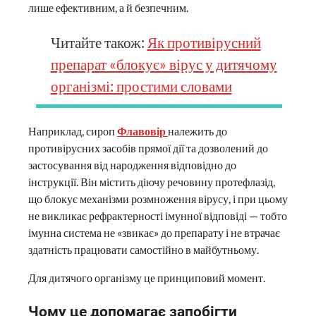
лише ефективним, а й безпечним.
Читайте також:
Як противірусний
препарат «блокує» вірус у дитячому
організмі: простими словами
Наприклад, сироп
Флавовір
належить до
противірусних засобів прямої дії та дозволений до
застосування від народження відповідно до
інструкції. Він містить діючу речовину протефлазід,
що блокує механізми розмноження вірусу, і при цьому
не викликає рефрактерності імунної відповіді — тобто
імунна система не «звикає» до препарату і не втрачає
здатність працювати самостійно в майбутньому.
Для дитячого організму це принциповий момент.
Чому це допомагає запобігти