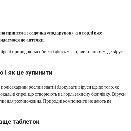
ина принесла з садочка «подарунок», а в горлі вже
кидаємося до аптечки.
ірені природою засоби, які діють м’яко, але точно там, де вірус
о і як це зупинити
полісахариди рослин здатні блокувати віруси ще до того, як
кальні спреї, що створюють на горлі захисну біоплівку. Віруси
ітин для розмноження. Природні компоненти не дають їм
раще таблеток