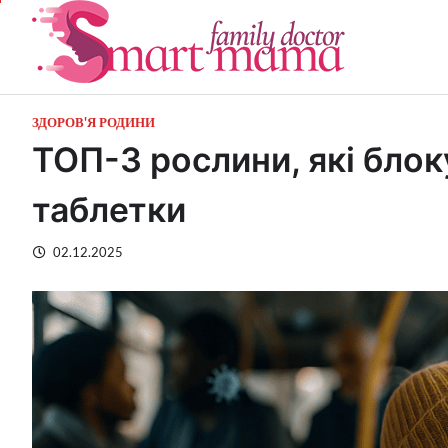
Перейти
до
вмісту
ЗДОРОВ'Я РОДИНИ
ТОП-3 рослини, які блок
таблетки
02.12.2025