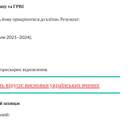
ипу та ГРВІ
 йому прикріпитися до клітин. Результат:
rane 2021–2024);
 прискорює відновлення.
ь віруси: висновки українських вчених
 й захищає
овій: