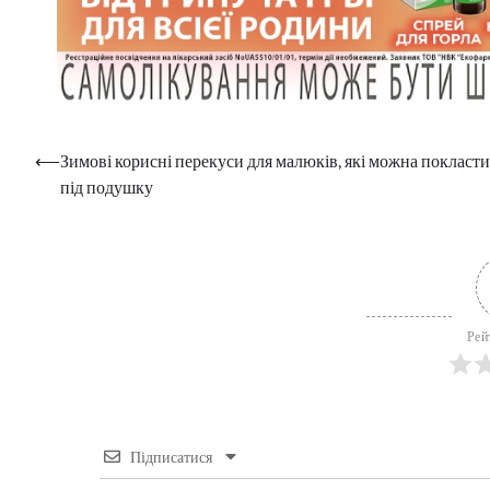
Навігація
⟵
Зимові корисні перекуси для малюків, які можна покласти
під подушку
записів
Рей
Підписатися