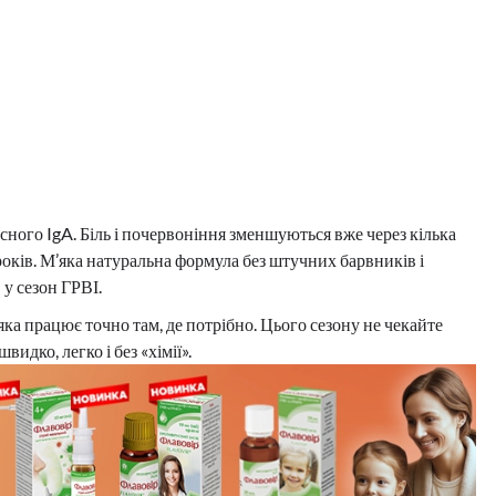
ного IgA. Біль і почервоніння зменшуються вже через кілька
років. М’яка натуральна формула без штучних барвників і
 у сезон ГРВІ.
ка працює точно там, де потрібно. Цього сезону не чекайте
идко, легко і без «хімії».