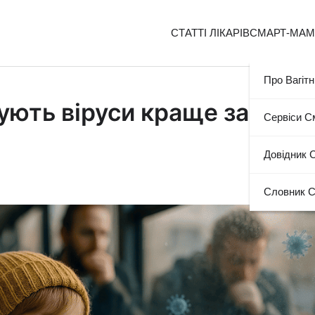
СТАТТІ ЛІКАРІВ
СМАРТ-МА
Про Вагітн
ують віруси краще за
Сервіси 
Довідник 
Словник 