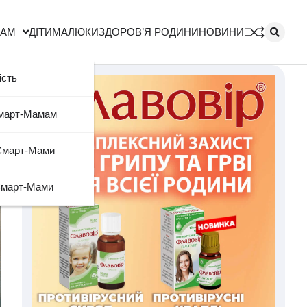
МАМ
ДІТИ
МАЛЮКИ
ЗДОРОВ’Я РОДИНИ
НОВИНИ
ість
Смарт-Мамам
Смарт-Мами
Смарт-Мами