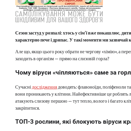
Сезон застуд у розпалі: хтось у сім’ї вже покашлює, дит
характерно пече і дряпає. У такі моменти ми зазвичай 
Але що, якщо цього року обрати не чергову «хімію», а перев
заходить в організм — прямо на слизовій горла?
Чому віруси «чіпляються» саме за горл
Сучасні
дослідження
доводять: флавоноїди, поліфеноли та 
вони проникають у клітини. Найефективніше це роблять ло
атакують слизову першою — тут тепло, волого і багато кл
закріпитися.
ТОП-3 рослини, які блокують віруси к