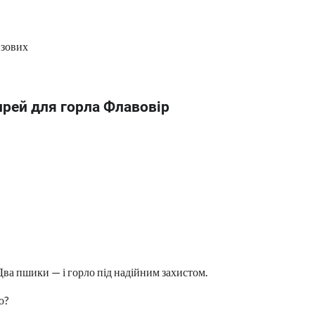
изових
прей для горла Флавовір
 Два пшики — і горло під надійним захистом.
о?