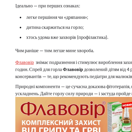
Ідеально — при перших ознаках:
легке першіння чи «дряпання»;
дитина скаржиться на горло;
хтось удома вже захворів (профілактика).
Чим раніше — тим легше мине хвороба.
Флавовір
знімає подразнення і стимулює вироблення захис
годин. Спрей для горла
Флавовір
дозволений дітям від 4 
консервантів — те, що рекомендують педіатри для малюків
Природні компоненти — це сучасна доказова фітотерапія, я
ускладнень. Дайте горлу силу природи — і застуда пройде шв