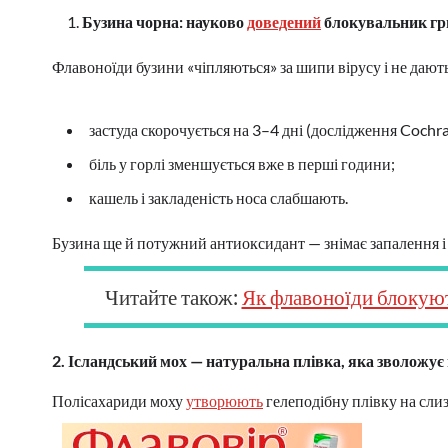
Бузина чорна: науково
доведений
блокувальник гр
Флавоноїди бузини «чіпляються» за шипи вірусу і не дають
застуда скорочується на 3–4 дні (дослідження Coch
біль у горлі зменшується вже в перші години;
кашель і закладеність носа слабшають.
Бузина ще й потужний антиоксидант — знімає запалення і
Читайте також:
Як флавоноїди блокуют
2. Ісландський мох — натуральна плівка, яка зволожує
Полісахариди моху
утворюють
гелеподібну плівку на слиз