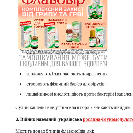
зволожують і заспокоюють подразнення;
створюють фізичний бар’єр для вірусів;
лишайникові кислоти діють проти бактерій і запале
Сухий кашель і відчуття «скла в горлі» зникають швидше.
3. Війник наземний: українська
рослина-імуномодулят
Містить понад 8 типів флавоноїдів, які: