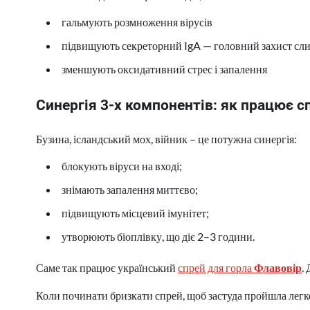
гальмують розмноження вірусів
підвищують секреторний IgA — головний захист сл
зменшують оксидативний стрес і запалення
Синергія 3-х компонентів: як працює с
Бузина, ісландський мох, війник – це потужна синергія:
блокують віруси на вході;
знімають запалення миттєво;
підвищують місцевий імунітет;
утворюють біоплівку, що діє 2–3 години.
Саме так працює український
спрей для горла
Флавовір
.
Коли починати бризкати спрей, щоб застуда пройшла легк