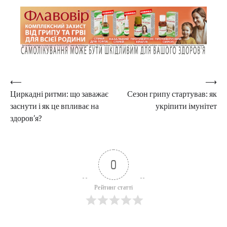
Навігація
⟵
⟶
Циркадні ритми: що заважає
Сезон грипу стартував: як
записів
заснути і як це впливає на
укріпити імунітет
здоров’я?
0
Рейтинг статті