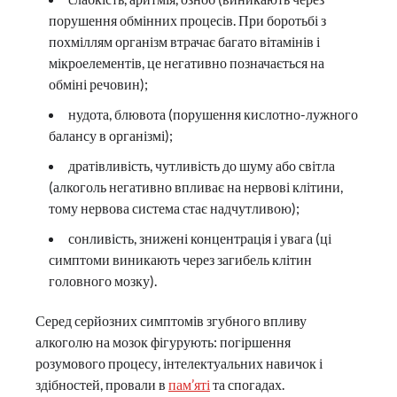
порушення обмінних процесів. При боротьбі з
похміллям організм втрачає багато вітамінів і
мікроелементів, це негативно позначається на
обміні речовин);
нудота, блювота (порушення кислотно-лужного
балансу в організмі);
дратівливість, чутливість до шуму або світла
(алкоголь негативно впливає на нервові клітини,
тому нервова система стає надчутливою);
сонливість, знижені концентрація і увага (ці
симптоми виникають через загибель клітин
головного мозку).
Серед серйозних симптомів згубного впливу
алкоголю на мозок фігурують: погіршення
розумового процесу, інтелектуальних навичок і
здібностей, провали в
пам’яті
та спогадах.