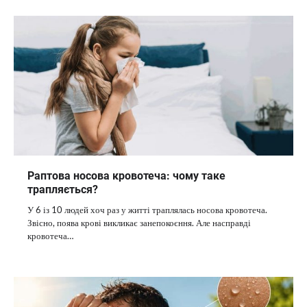
Раптова носова кровотеча: чому таке
трапляється?
У 6 із 10 людей хоч раз у житті траплялась носова кровотеча.
Звісно, поява крові викликає занепокоєння. Але насправді
кровотеча…