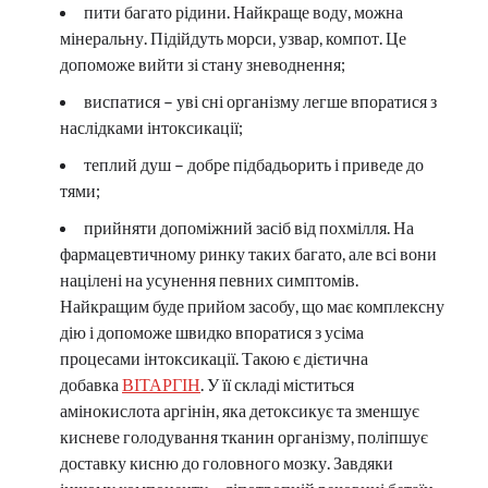
пити багато рідини. Найкраще воду, можна
мінеральну. Підійдуть морси, узвар, компот. Це
допоможе вийти зі стану зневоднення;
виспатися – уві сні організму легше впоратися з
наслідками інтоксикації;
теплий душ – добре підбадьорить і приведе до
тями;
прийняти допоміжний засіб від похмілля. На
фармацевтичному ринку таких багато, але всі вони
націлені на усунення певних симптомів.
Найкращим буде прийом засобу, що має комплексну
дію і допоможе швидко впоратися з усіма
процесами інтоксикації. Такою є дієтична
добавка
ВІТАРГІН
. У її складі міститься
амінокислота аргінін, яка детоксикує та зменшує
кисневе голодування тканин організму, поліпшує
доставку кисню до головного мозку. Завдяки