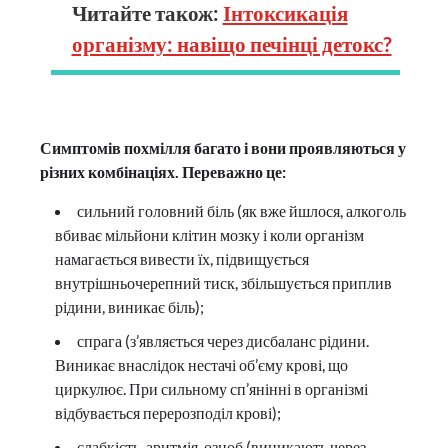
Читайте також:
Інтоксикація
організму: навіщо печінці детокс?
Симптомів похмілля багато і вони проявляються у
різних комбінаціях. Переважно це:
сильний головний біль (як вже йшлося, алкоголь
вбиває мільйони клітин мозку і коли організм
намагається вивести їх, підвищується
внутрішньочерепний тиск, збільшується приплив
рідини, виникає біль);
спрага (з’являється через дисбаланс рідини.
Виникає внаслідок нестачі об’єму крові, що
циркулює. При сильному сп’янінні в організмі
відбувається перерозподіл крові);
слабкість, аритмія, озноб (виникають через