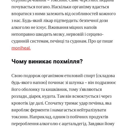
почувається погано. Наскільки організму вдається
впоратися з ними залежить від особливостей кожного
з нас. Будь-який лікар підтвердить: безпечної дози
алкоголю не існує. Вживання міцних напоїв
непоправно шкодить мозку, нервовій і серцево-
судинній системам, печінці та судинам. Про це пише
moniheal.
Чому виникає похмілля?
Свою подорож організмом етиловий спирт (складова
будь-якого напою) починає зі шлунка – він подразнює
його оболонку та кишківник, тому з’являються
розлади, діарея, нудота. Там він всмоктується і через
кровотік іде далі. Спочатку тримає удар печінка, яка
виробляє ферменти і намагається нейтралізувати
токсини. Наприклад, одним із побічних продуктів
перероблення алкоголю є ацетальдегід. Завдяки йому