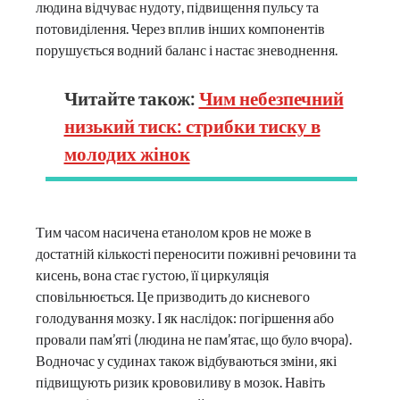
людина відчуває нудоту, підвищення пульсу та
потовиділення. Через вплив інших компонентів
порушується водний баланс і настає зневоднення.
Читайте також:
Чим небезпечний
низький тиск: стрибки тиску в
молодих жінок
Тим часом насичена етанолом кров не може в
достатній кількості переносити поживні речовини та
кисень, вона стає густою, її циркуляція
сповільнюється. Це призводить до кисневого
голодування мозку. І як наслідок: погіршення або
провали пам’яті (людина не пам’ятає, що було вчора).
Водночас у судинах також відбуваються зміни, які
підвищують ризик крововиливу в мозок. Навіть