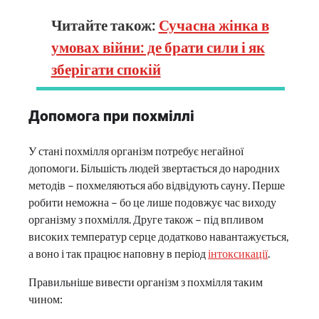
Читайте також:
Сучасна жінка в
умовах війни: де брати сили і як
зберігати спокій
Допомога при похміллі
У стані похмілля організм потребує негайної
допомоги. Більшість людей звертається до народних
методів – похмеляються або відвідують сауну. Перше
робити неможна – бо це лише подовжує час виходу
організму з похмілля. Друге також – під впливом
високих температур серце додатково навантажується,
а воно і так працює наповну в період
інтоксикації
.
Правильніше вивести організм з похмілля таким
чином: