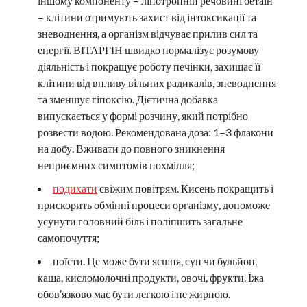
іншому компоненту – ліпотропній речовині бетаїн
– клітини отримують захист від інтоксикації та
зневоднення, а організм відчуває прилив сил та
енергії. ВІТАРГІН швидко нормалізує розумову
діяльність і покращує роботу печінки, захищає її
клітини від впливу вільних радикалів, зневоднення
та зменшує гіпоксію. Дієтична добавка
випускається у формі розчину, який потрібно
розвести водою. Рекомендована доза: 1–3 флакони
на добу. Вживати до повного зникнення
неприємних симптомів похмілля;
подихати
свіжим повітрям. Кисень покращить і
прискорить обмінні процеси організму, допоможе
усунути головний біль і поліпшить загальне
самопочуття;
поїсти. Це може бути яєшня, суп чи бульйон,
каша, кисломолочні продукти, овочі, фрукти. Їжа
обов’язково має бути легкою і не жирною.