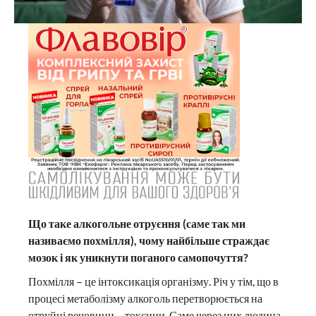
Що таке алкогольне отруєння (саме так ми
називаємо похмілля), чому найбільше страждає
мозок і як уникнути поганого самопочуття?
Похмілля – це інтоксикація організму. Річ у тім, що в
процесі метаболізму алкоголь перетворюється на
отруйні речовини – токсини. Саме через них людина