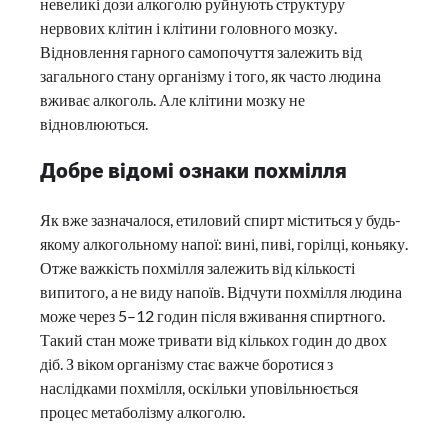
невеликі дози алкоголю руйнують структуру
нервових клітин і клітини головного мозку.
Відновлення гарного самопочуття залежить від
загального стану організму і того, як часто людина
вживає алкоголь. Але клітини мозку не
відновлюються.
Добре відомі ознаки похмілля
Як вже зазначалося, етиловий спирт міститься у будь-
якому алкогольному напої: вині, пиві, горілці, коньяку.
Отже важкість похмілля залежить від кількості
випитого, а не виду напоїв. Відчути похмілля людина
може через 5–12 годин після вживання спиртного.
Такий стан може тривати від кількох годин до двох
діб. З віком організму стає важче боротися з
наслідками похмілля, оскільки уповільнюється
процес метаболізму алкоголю.