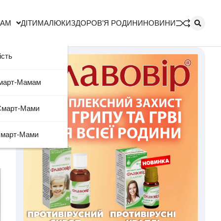
МАМ
ДІТИ
МАЛЮКИ
ЗДОРОВ’Я РОДИНИ
НОВИНИ
ість
Смарт-Мамам
Смарт-Мами
Смарт-Мами