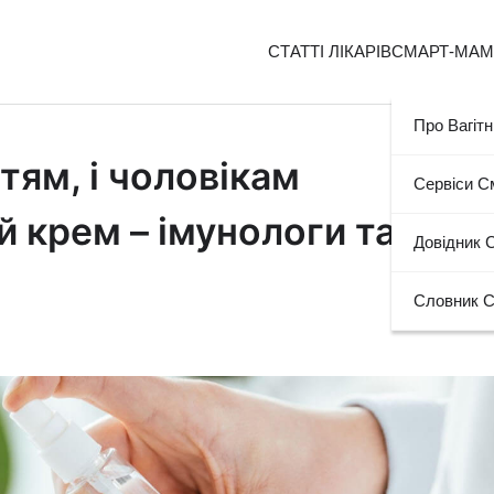
СТАТТІ ЛІКАРІВ
СМАРТ-МА
Про Вагітн
ітям, і чоловікам
Сервіси 
 крем – імунологи та
Довідник 
Словник 