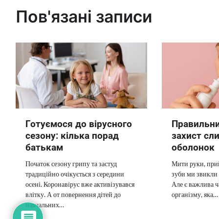
Пов'язані записи
Готуємося до вірусного
Правильни
сезону: кілька порад
захист сл
батькам
оболонок
Початок сезону грипу та застуд
Мити руки, при
традиційно очікується з середини
зуби ми звикли к
осені. Коронавірус вже активізувався
Але є важлива 
влітку. А от повернення дітей до
організму, яка…
навчальних…