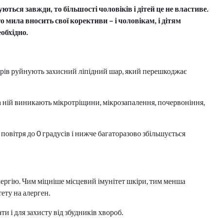
ся завжди, то більшості чоловіків і дітей це не властиве.
мила вносить свої корективи – і чоловікам, і дітям
обхідно.
орів руйнують захисний ліпідний шар, який перешкоджає
а ній виникають мікротріщини, мікрозапалення, почервоніння,
овітря до 0 градусів і нижче багаторазово збільшується
ргію. Чим міцніше місцевий імунітет шкіри, тим менша
ету на алерген.
и і для захисту від збудників хвороб.