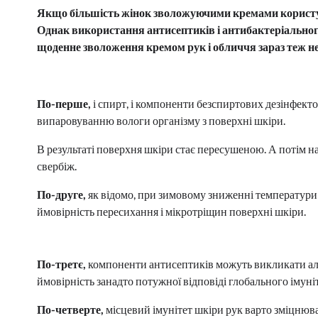
Якщо більшість жінок зволожуючими кремами користують
Однак використання антисептиків і антибактеріального 
щоденне зволоження кремом рук і обличчя зараз теж не
По-перше,
і спирт, і компоненти безспиртових дезінфект
випаровуванню вологи організму з поверхні шкіри.
В результаті поверхня шкіри стає пересушеною. А потім н
свербіж.
По-друге,
як відомо, при зимовому зниженні температури п
ймовірність пересихання і мікротріщин поверхні шкіри.
По-третє,
компоненти антисептиків можуть викликати але
ймовірність занадто потужної відповіді глобального імуніт
По-четверте,
місцевий імунітет шкіри рук варто зміцнюват