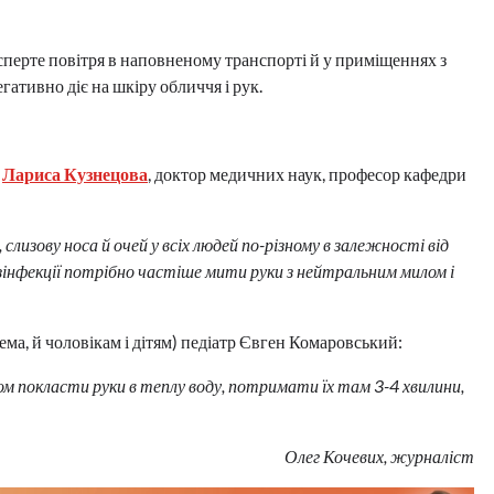
, сперте повітря в наповненому транспорті й у приміщеннях з
гативно діє на шкіру обличчя і рук.
а
Лариса Кузнецова
, доктор медичних наук, професор кафедри
слизову носа й очей у всіх людей по-різному в залежності від
езінфекції потрібно частіше мити руки з нейтральним милом і
ма, й чоловікам і дітям) педіатр Євген Комаровський:
 покласти руки в теплу воду, потримати їх там 3-4 хвилини,
Олег Кочевих, журналіст