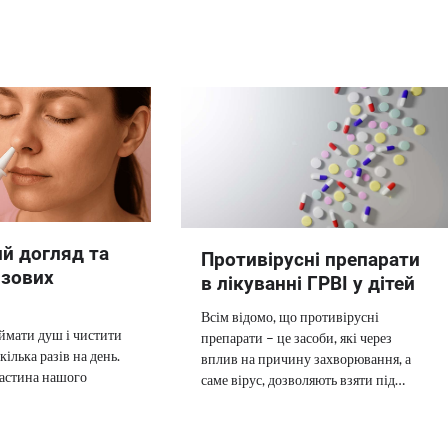
й догляд та
Противірусні препарати
изових
в лікуванні ГРВІ у дітей
Всім відомо, що противірусні
ймати душ і чистити
препарати – це засоби, які через
ілька разів на день.
вплив на причину захворювання, а
частина нашого
саме вірус, дозволяють взяти під…