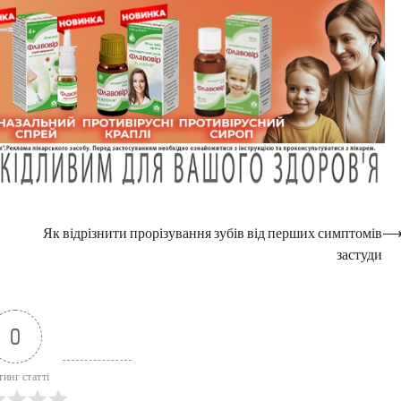
Як відрізнити прорізування зубів від перших симптомів
застуди
0
тинг статті