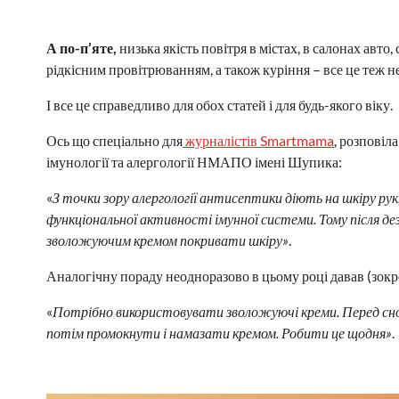
А по-п’яте,
низька якість повітря в містах, в салонах авто
рідкісним провітрюванням, а також куріння – все це теж не
І все це справедливо для обох статей і для будь-якого віку.
Ось що спеціально для
журналістів Smartmama
, розповіл
імунології та алергології НМАПО імені Шупика:
«
З точки зору алергології антисептики діють на шкіру рук, 
функціональної активності імунної системи. Тому після д
зволожуючим кремом покривати шкіру»
.
Аналогічну пораду неодноразово в цьому році давав (зокре
«
Потрібно використовувати зволожуючі креми. Перед сном
потім промокнути і намазати кремом. Робити це щодня»
.