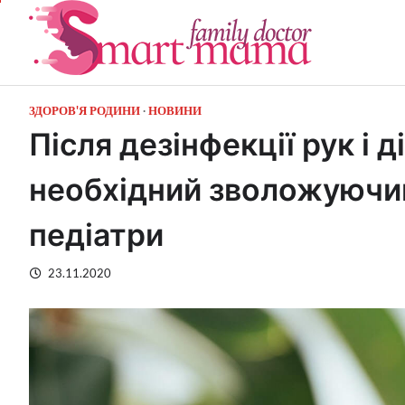
Перейти
до
вмісту
ЗДОРОВ'Я РОДИНИ
НОВИНИ
Після дезінфекції рук і д
необхідний зволожуючий
педіатри
23.11.2020