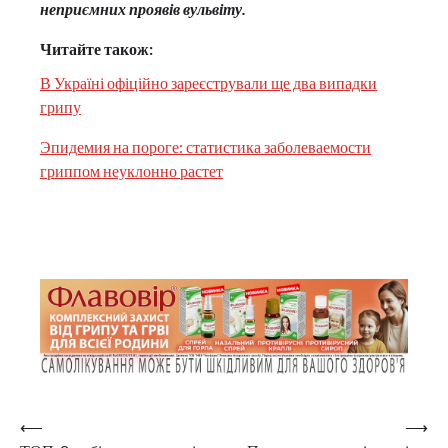
неприємних проявів вульвіту.
Читайте також:
В Україні офіційно зареєстрували ще два випадки
грипу
Эпидемия на пороге: статистика заболеваемости
гриппом неуклонно растет
Навігація
⟵
⟶