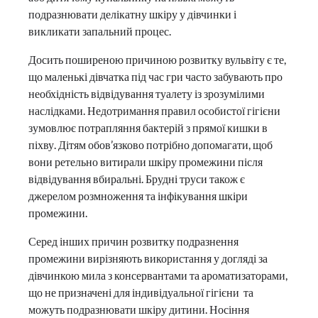
подразнювати делікатну шкіру у дівчинки і
викликати запальний процес.
Досить поширеною причиною розвитку вульвіту є те,
що маленькі дівчатка під час гри часто забувають про
необхідність відвідування туалету із зрозумілими
наслідками. Недотримання правил особистої гігієни
зумовлює потрапляння бактерій з прямої кишки в
піхву. Дітям обов’язково потрібно допомагати, щоб
вони ретельно витирали шкіру промежини після
відвідування вбиральні. Брудні труси також є
джерелом розмноження та інфікування шкіри
промежини.
Серед інших причин розвитку подразнення
промежини вирізняють використання у догляді за
дівчинкою мила з консервантами та ароматизаторами,
що не призначені для індивідуальної гігієни та
можуть подразнювати шкіру дитини. Носіння