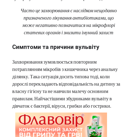
Часто це захворювання є наслідком нещодавно
призначеного лікування антибіотиками, що
може негативно позначитися на мікрофлорі
статевих органів і знизити імунний захист
Симптоми та причини вульвіту
Захворювання зумовлюється повторним
потраплянням мікробів з кишечника через анальну
ділянку. Така ситуація досить типова тоді, коли
дорослі перекладають відповідальність на дитину за
власну гігієну та не навчили малечу основним
правилам. Найчастішими збудниками вульвіту в
дівчаток є бактерії, віруси, грибки або гострики.