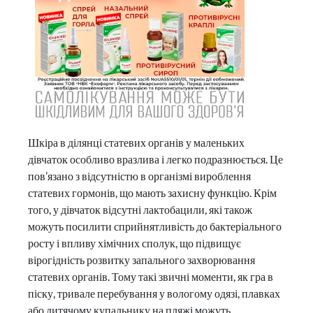
Шкіра в ділянці статевих органів у маленьких
дівчаток особливо вразлива і легко подразнюється. Це
пов’язано з відсутністю в організмі вироблення
статевих гормонів, що мають захисну функцію. Крім
того, у дівчаток відсутні лактобацили, які також
можуть посилити сприйнятливість до бактеріального
росту і впливу хімічних сполук, що підвищує
вірогідність розвитку запального захворювання
статевих органів. Тому такі звичні моменти, як гра в
піску, тривале перебування у вологому одязі, плавках
або дитячому купальнику на пляжі можуть