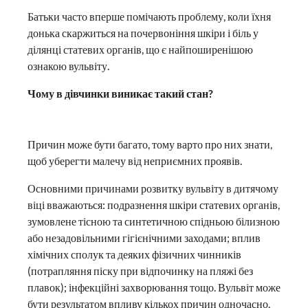
Батьки часто вперше помічають проблему, коли їхня
донька скаржиться на почервоніння шкіри і біль у
ділянці статевих органів, що є найпоширенішою
ознакою вульвіту.
Чому в дівчинки виникає такий стан?
Причин може бути багато, тому варто про них знати,
щоб уберегти малечу від неприємних проявів.
Основними причинами розвитку вульвіту в дитячому
віці вважаються: подразнення шкіри статевих органів,
зумовлене тісною та синтетичною спідньою білизною
або незадовільними гігієнічними заходами; вплив
хімічних сполук та деяких фізичних чинників
(потрапляння піску при відпочинку на пляжі без
плавок); інфекційні захворювання тощо. Вульвіт може
бути результатом впливу кількох причин одночасно.