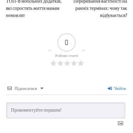
ТОП-8 мобільних додатків,
Переривання вагітності на
записів
які спростять життя мамам
ранніх термінах: чому так
немовлят
відбувається?
0
Рейтинг статті
Підписатися
Увійти