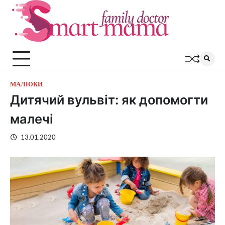
Перейти
до
вмісту
МАЛЮКИ
Дитячий вульвіт: як допомогти
малечі
13.01.2020