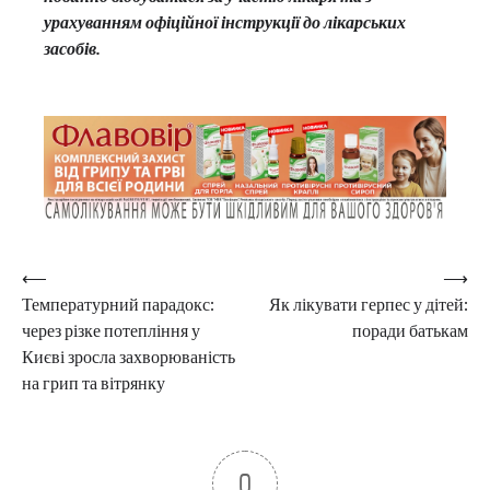
урахуванням офіційної інструкції до лікарських
засобів.
Навігація
⟵
⟶
Температурний парадокс:
Як лікувати герпес у дітей:
записів
через різке потепління у
поради батькам
Києві зросла захворюваність
на грип та вітрянку
0