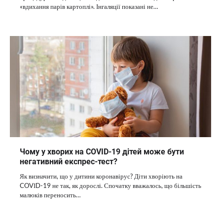
«вдихання парів картоплі». Інгаляції показані не…
Чому у хворих на COVІD-19 дітей може бути
негативний експрес-тест?
Як визначити, що у дитини коронавірус? Діти хворіють на
COVІD-19 не так, як дорослі. Спочатку вважалось, що більшість
малюків переносить…