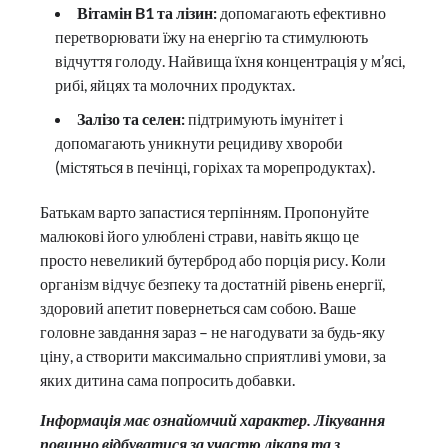
Вітамін B1 та лізин:
допомагають ефективно
перетворювати їжу на енергію та стимулюють
відчуття голоду. Найвища їхня концентрація у м’ясі,
рибі, яйцях та молочних продуктах.
Залізо та селен:
підтримують імунітет і
допомагають уникнути рецидиву хвороби
(містяться в печінці, горіхах та морепродуктах).
Батькам варто запастися терпінням. Пропонуйте
малюкові його улюблені страви, навіть якщо це
просто невеликий бутерброд або порція рису. Коли
організм відчує безпеку та достатній рівень енергії,
здоровий апетит повернеться сам собою. Ваше
головне завдання зараз – не нагодувати за будь-яку
ціну, а створити максимально сприятливі умови, за
яких дитина сама попросить добавки.
Інформація має ознайомчий характер. Лікування
повинно відбуватися за участю лікаря та з