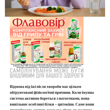
Відмова від їжі після хвороби має цілком
обґрунтовані фізіологічні причини. Коли імунна
система активно бореться з патогенами, вона
вивільняє особливі білки – цитокіни. Саме вони
пригнічують апетит, тому що діють як частина