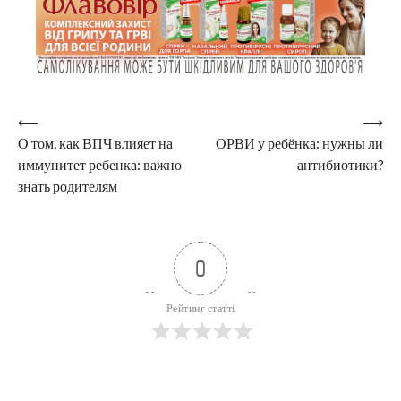
Навигация
⟵
⟶
О том, как ВПЧ влияет на
ОРВИ у ребёнка: нужны ли
по
иммунитет ребенка: важно
антибиотики?
записям
знать родителям
0
Рейтинг статті