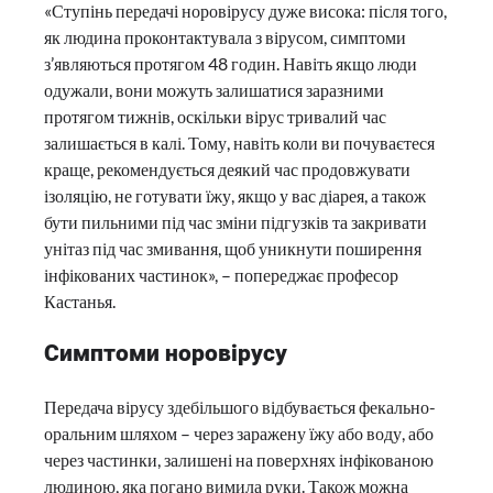
«Ступінь передачі норовірусу дуже висока: після того,
як людина проконтактувала з вірусом, симптоми
з’являються протягом 48 годин. Навіть якщо люди
одужали, вони можуть залишатися заразними
протягом тижнів, оскільки вірус тривалий час
залишається в калі. Тому, навіть коли ви почуваєтеся
краще, рекомендується деякий час продовжувати
ізоляцію, не готувати їжу, якщо у вас діарея, а також
бути пильними під час зміни підгузків та закривати
унітаз під час змивання, щоб уникнути поширення
інфікованих частинок», – попереджає професор
Кастанья.
Симптоми норовірусу
Передача вірусу здебільшого відбувається фекально-
оральним шляхом – через заражену їжу або воду, або
через частинки, залишені на поверхнях інфікованою
людиною, яка погано вимила руки. Також можна