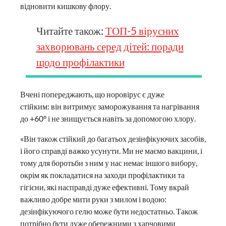
відновити кишкову флору.
Читайте також:
ТОП-5 вірусних
захворювань серед дітей: поради
щодо профілактики
Вчені попереджають, що норовірус є дуже
стійким: він витримує заморожування та нагрівання
до +60° і не знищується навіть за допомогою хлору.
«Він також стійкий до багатьох дезінфікуючих засобів,
і його справді важко усунути. Ми не маємо вакцини, і
тому для боротьби з ним у нас немає іншого вибору,
окрім як покладатися на заходи профілактики та
гігієни, які насправді дуже ефективні. Тому вкрай
важливо добре мити руки з милом і водою:
дезінфікуючого гелю може бути недостатньо. Також
потрібно бути дуже обережними з харчовими