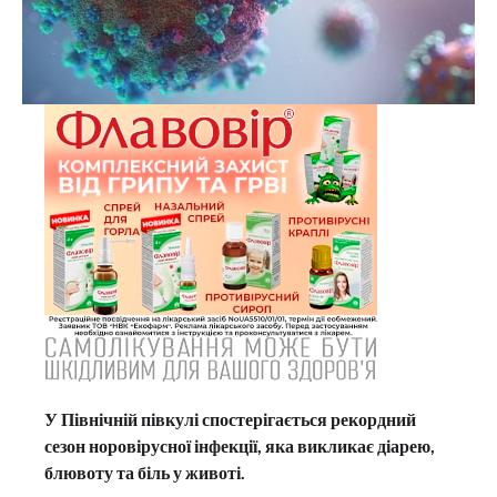
У Північній півкулі спостерігається рекордний
сезон норовірусної інфекції, яка викликає діарею,
блювоту та біль у животі.