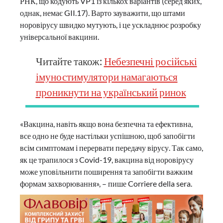
РНК, що кодують VP1 із кількох варіантів (серед яких,
однак, немає GII.17). Варто зауважити, що штами
норовірусу швидко мутують, і це ускладнює розробку
універсальної вакцини.
Читайте також:
Небезпечні російські
імуностимулятори намагаються
проникнути на український ринок
«Вакцина, навіть якщо вона безпечна та ефективна,
все одно не буде настільки успішною, щоб запобігти
всім симптомам і перервати передачу вірусу. Так само,
як це трапилося з Covid-19, вакцина від норовірусу
може уповільнити поширення та запобігти важким
формам захворювання», – пише Corriere della sera.