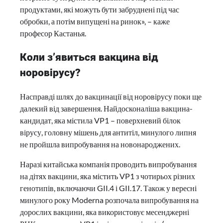
продуктами, які можуть бути забруднені під час
обробки, а потім випущені на ринок», – каже
професор Кастанья.
Коли з’явиться вакцина від
норовірусу?
Насправді шлях до вакцинації від норовірусу поки ще
далекий від завершення. Найдосконаліша вакцина-
кандидат, яка містила VP1 – поверхневий білок
вірусу, головну мішень для антитіл, минулого липня
не пройшла випробування на новонароджених.
Наразі китайська компанія проводить випробування
на дітях вакцини, яка містить VP1 з чотирьох різних
генотипів, включаючи GII.4 і GII.17. Також у вересні
минулого року Moderna розпочала випробування на
дорослих вакцини, яка використовує месенджерні