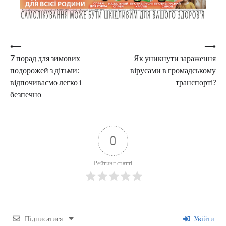
Навігація
⟵
⟶
7 порад для зимових
Як уникнути зараження
записів
подорожей з дітьми:
вірусами в громадському
відпочиваємо легко і
транспорті?
безпечно
0
Рейтинг статті
Підписатися
Увійти