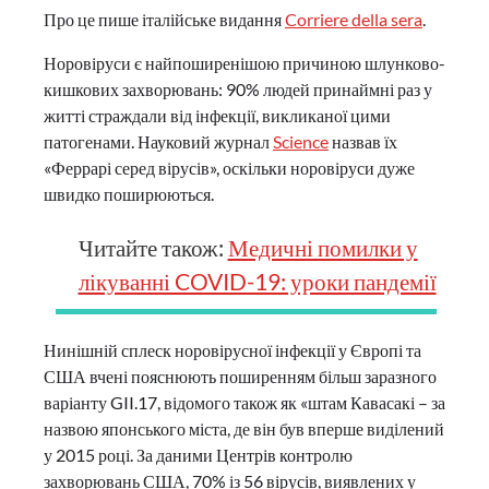
Про це пише італійське видання
Corriere della sera
.
Норовіруси є найпоширенішою причиною шлунково-
кишкових захворювань: 90% людей принаймні раз у
житті страждали від інфекції, викликаної цими
патогенами. Науковий журнал
Science
назвав їх
«Феррарі серед вірусів», оскільки норовіруси дуже
швидко поширюються.
Читайте також:
Медичні помилки у
лікуванні COVID-19: уроки пандемії
Нинішній сплеск норовірусної інфекції у Європі та
США вчені пояснюють поширенням більш заразного
варіанту GII.17, відомого також як «штам Кавасакі – за
назвою японського міста, де він був вперше виділений
у 2015 році. За даними Центрів контролю
захворювань США, 70% із 56 вірусів, виявлених у