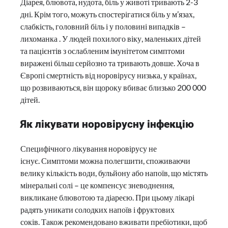
Діарея, блювота, нудота, біль у животі тривають 2-3
дні. Крім того, можуть спостерігатися біль у м’язах,
слабкість, головний біль і у половині випадків –
лихоманка . У людей похилого віку, маленьких дітей
та пацієнтів з ослабленим імунітетом симптоми
виражені більш серйозно та тривають довше. Хоча в
Європі смертність від норовірусу низька, у країнах,
що розвиваються, він щороку вбиває близько 200 000
дітей.
Як лікувати норовірусну інфекцію
Специфічного лікування норовірусу не
існує. Симптоми можна полегшити, споживаючи
велику кількість води, бульйону або напоїв, що містять
мінеральні солі – це компенсує зневоднення,
викликане блювотою та діареєю. При цьому лікарі
радять уникати солодких напоїв і фруктових
соків. Також рекомендовано вживати пребіотики, щоб