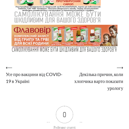
Навігація
⟵
⟶
Усе про вакцини від COVID-
Декілька причин, коли
записів
19 в Україні
хлопчика варто показати
урологу
0
Рейтинг статті