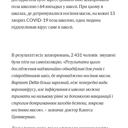
поза школою і 64 випадки у школі. При цьому в
школах, де дотримувалися носіння масок, на кожні 13
хворих COVID-19 поза школою, одна людина
підхоплював вірус саме в школі.
В результаті всіх захворювань, 2 431 чоловік змушені
були піти на самоізоляцію. «
Результати цього
дослідження надзвичайно обнадійливі для учнів і
співробітників шкіл, де впроваджено носіння масок.
Варіант Delta більш заразний, ніж попередні види
коронавірусу, але інфікування в школах можна
тримати на низькому рівні за допомогою вакцинації і
строгим дотриманням заходів безпеки, зокрема
носінням масок
», – зазначає доктор Канеса
Циммерман.
Дані з інших шкіл, які не слідували рекомендаціям