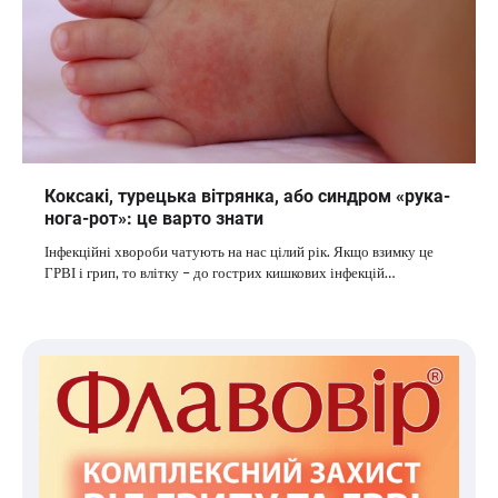
Коксакі, турецька вітрянка, або синдром «рука-
нога-рот»: це варто знати
Інфекційні хвороби чатують на нас цілий рік. Якщо взимку це
ГРВІ і грип, то влітку – до гострих кишкових інфекцій…