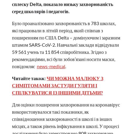
сплеску Delta, показало низьку захворюваність
серед школярів і педагогів.
Було проаналізовано захворюваність в 783 школах,
які працювали в літній період, який співпав з
поширенням по США Deltа – домінуючим і заразним
штамом SARS-CoV-2. Навчальні заклади відвідували
59 561 учень та 11 854 співробітника. Згідно з
рекомендаціями, всі були зобов’язані носити маски,
повідомляє
news-medical
.
Читайте також:
ЧИ МОЖНА МАЛЮКУ З
СИМПТОМАМИ ЗАСТУДИ ГУЛЯТИ І
СПІЛКУВАТИСЯ ІЗ ІНШИМИ ДІТЬМИ?
Для оцінки поширення захворювання на коронавірус
використовувалося такі показники, як
співвідношення захворюваності в школі і в інших
місцях, а також рівень інфікування в школі. У процесі
дослідження було зареєстровано 808 захворювань